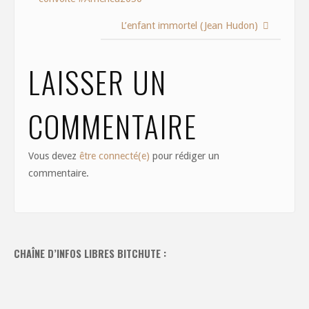
o
o
o
n
L’enfant immortel (Jean Hudon)
k
LAISSER UN
COMMENTAIRE
Vous devez
être connecté(e)
pour rédiger un
commentaire.
CHAÎNE D’INFOS LIBRES BITCHUTE :