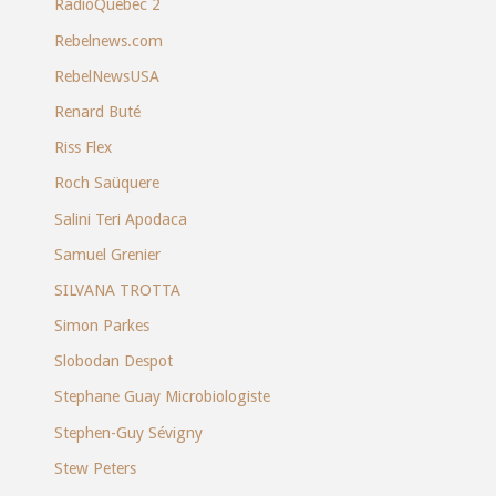
RadioQuebec 2
Rebelnews.com
RebelNewsUSA
Renard Buté
Riss Flex
Roch Saüquere
Salini Teri Apodaca
Samuel Grenier
SILVANA TROTTA
Simon Parkes
Slobodan Despot
Stephane Guay Microbiologiste
Stephen-Guy Sévigny
Stew Peters