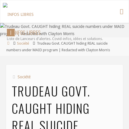
Aller
au
contenu
I
N
F
O
S
L
I
B
R
E
S
Liste de Lanceurs d'alertes. Covid-infos, idées et solutions.
Accueil
Société
Trudeau Govt. CAUGHT hiding REAL suicide
numbers under MAID program | Redacted with Clayton Morris
Société
TRUDEAU GOVT.
CAUGHT HIDING
REAL SUICIDE