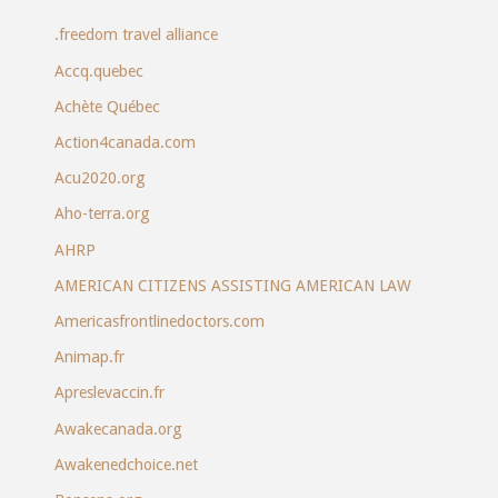
.freedom travel alliance
Accq.quebec
Achète Québec
Action4canada.com
Acu2020.org
Aho-terra.org
AHRP
AMERICAN CITIZENS ASSISTING AMERICAN LAW
Americasfrontlinedoctors.com
Animap.fr
Apreslevaccin.fr
Awakecanada.org
Awakenedchoice.net