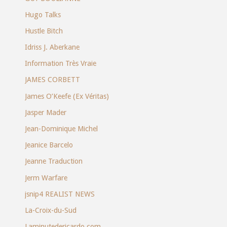
Hugo Talks
Hustle Bitch
Idriss J. Aberkane
Information Très Vraie
JAMES CORBETT
James O’Keefe (Ex Véritas)
Jasper Mader
Jean-Dominique Michel
Jeanice Barcelo
Jeanne Traduction
Jerm Warfare
jsnip4 REALIST NEWS
La-Croix-du-Sud
Laminutedericardo.com