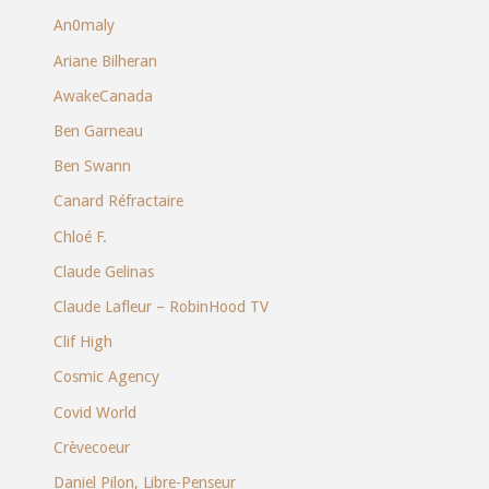
An0maly
Ariane Bilheran
AwakeCanada
Ben Garneau
Ben Swann
Canard Réfractaire
Chloé F.
Claude Gelinas
Claude Lafleur – RobinHood TV
Clif High
Cosmic Agency
Covid World
Crèvecoeur
Daniel Pilon, Libre-Penseur