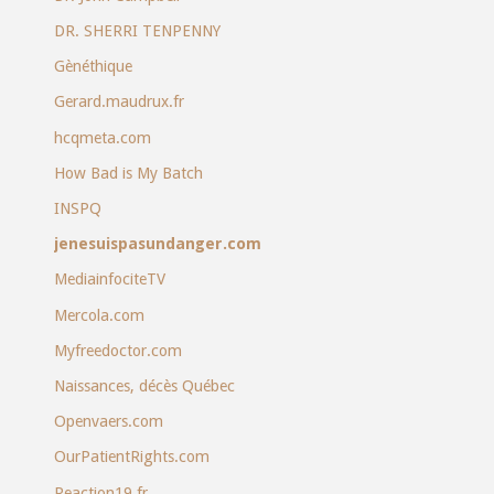
DR. SHERRI TENPENNY
Gènéthique
Gerard.maudrux.fr
hcqmeta.com
How Bad is My Batch
INSPQ
jenesuispasundanger.com
MediainfociteTV
Mercola.com
Myfreedoctor.com
Naissances, décès Québec
Openvaers.com
OurPatientRights.com
Reaction19.fr