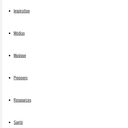
Inspiration
Vous devez
être connecté(e)
pour rédiger un comme
Chaîne d’INFOS LIBRES BitChute :
Médias
INJECTIONS EXPÉRIMENTALES CONTRE LA C-19 : PROBLÈMES 
Musique
Qui a financé le film “Sound of Freedom”?
Preppers
DOCUMENTAIRE “SILENCE, ON VACCINE” :
Ressources
©2026 INFOS LIBRES
Santé