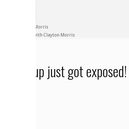
sed! | Redacted with Clayton Morris
 coverup just got exposed! 
 Morris
2023