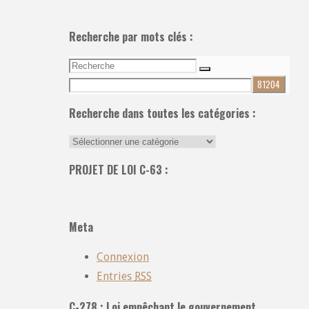
Recherche par mots clés :
Recherche
Recherche
pour:
Recherche dans toutes les catégories :
Recherche
dans
PROJET DE LOI C-63 :
toutes
les
catégories
Meta
:
Connexion
Entries
RSS
C-278 : Loi empêchant le gouvernement