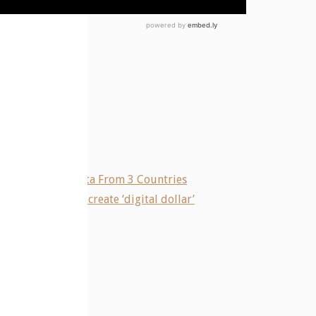
VID-19 Vaccine Data From 3 Countries
rnment’s plan to create ‘digital dollar’
e