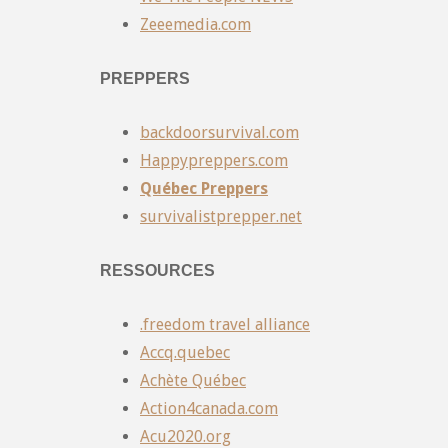
Zeeemedia.com
PREPPERS
backdoorsurvival.com
Happypreppers.com
Québec Preppers
survivalistprepper.net
RESSOURCES
.freedom travel alliance
Accq.quebec
Achète Québec
Action4canada.com
Acu2020.org