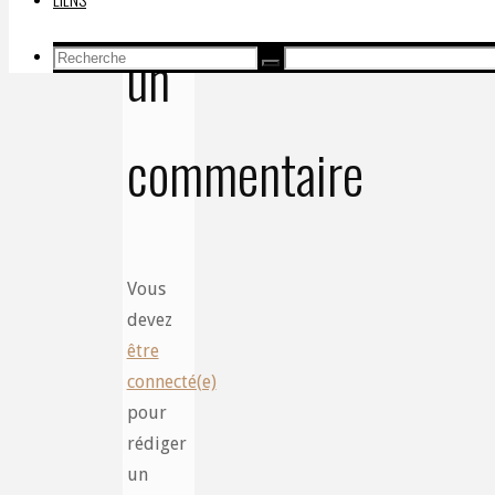
un
Recherche
Recherche
Recherche
pour:
commentaire
Vous
devez
être
connecté(e)
pour
rédiger
un