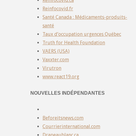
Reinfocovid.ca
Reinfocovid.fr
Santé Canada : Médicaments-produits-
santé
Taux d’occupation urgences Québec
Truth for Health Foundation
VAERS (USA)
Vaxxter.com
Virutron
www.react19.org
NOUVELLES INDÉPENDANTES
Beforeitsnews.com
Courrierinternational.com
Drapeaublanc.ca