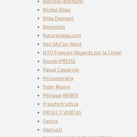
Mercola (Bitchute)
Michel Ribes
Mika Denissot
Momotchi
Naturalnews.com
Neil McCoy-Ward
NTD Français (Regards sur la Chine)
NumériPRESSE
Pascal Cascarino
Personocratia
Peter Moore
Philippe WEBER
Pressfortruth.ca
PROJECT VERITAS
Qactus
Qactus.fr