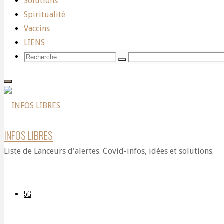
Solutions
du
Spiritualité
Vaccins
LIENS
PFIZER
Recherche
Recherche
Recherche
pour:
!
INFOS LIBRES
Liste de Lanceurs d'alertes. Covid-infos, idées et solutions.
Par
DELPHIAVALON
22
5G
novembre
2023