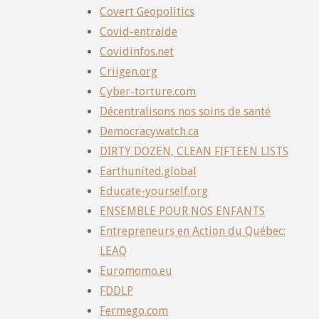
Covert Geopolitics
Covid-entraide
Covidinfos.net
Criigen.org
Cyber-torture.com
Décentralisons nos soins de santé
Democracywatch.ca
DIRTY DOZEN, CLEAN FIFTEEN LISTS
Earthunited.global
Educate-yourself.org
ENSEMBLE POUR NOS ENFANTS
Entrepreneurs en Action du Québec:
LEAQ
Euromomo.eu
FDDLP
Fermego.com