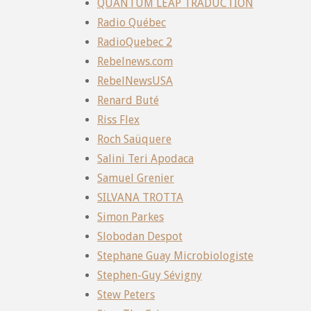
QUANTUM LEAP TRADUCTION
Radio Québec
RadioQuebec 2
Rebelnews.com
RebelNewsUSA
Renard Buté
Riss Flex
Roch Saüquere
Salini Teri Apodaca
Samuel Grenier
SILVANA TROTTA
Simon Parkes
Slobodan Despot
Stephane Guay Microbiologiste
Stephen-Guy Sévigny
Stew Peters