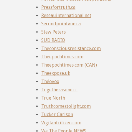
Pressfortruth.ca
Reseauinternational.net
Secondpointvue.ca
Stew Peters
SUD RADIO
Theconsciousresistance.com
Theepochtimes.com
Theepochtimes.com (CAN)
Theexpose.uk
Théovox
Togetherasone.cc
True North
Truthcomestolight.com
Tucker Carlson
Vigilantcitizen.com
We The People NEWS