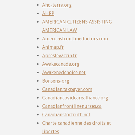
Aho-terra.org
AHRP
AMERICAN CITIZENS ASSISTING
AMERICAN LAW
Americasfrontlinedoctors.com
Animap.fr
Apreslevaccin.fr
Awakecanada.org
Awakenedchoice.net
Bonsens-org
Canadian.taxpayer.com
Canadiancovidcarealliance.org
Canadianfrontlinenurses.ca
Canadiansfortruth.net
Charte canadienne des droits et
libertés