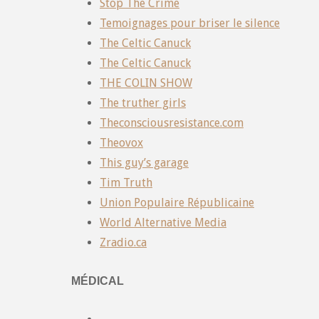
Stop The Crime
Temoignages pour briser le silence
The Celtic Canuck
The Celtic Canuck
THE COLIN SHOW
The truther girls
Theconsciousresistance.com
Theovox
This guy’s garage
Tim Truth
Union Populaire Républicaine
World Alternative Media
Zradio.ca
MÉDICAL