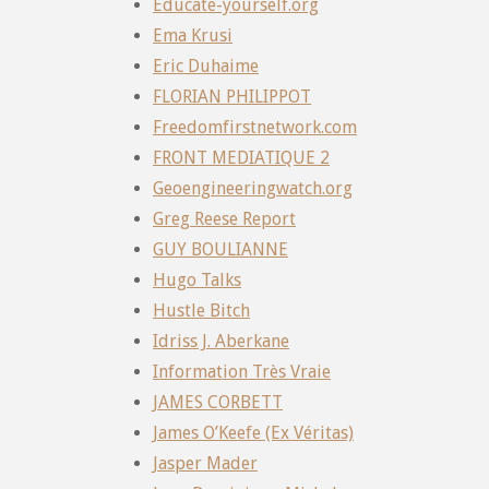
Educate-yourself.org
Ema Krusi
Eric Duhaime
FLORIAN PHILIPPOT
Freedomfirstnetwork.com
FRONT MEDIATIQUE 2
Geoengineeringwatch.org
Greg Reese Report
GUY BOULIANNE
Hugo Talks
Hustle Bitch
Idriss J. Aberkane
Information Très Vraie
JAMES CORBETT
James O’Keefe (Ex Véritas)
Jasper Mader