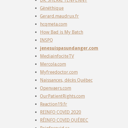
DR. SHERRI TENPENNY
Gènéthique
Gerard.maudrux.fr
hcqmeta.com
How Bad is My Batch
INSPQ
jenesuispasundanger.com
MediainfociteTV
Mercola.com
Myfreedoctor.com
Naissances, décès Québec
Openvaers.com
OurPatientRights.com
Reaction19.fr
REINFO COVID 2020
RÉINFO COVID QUÉBEC