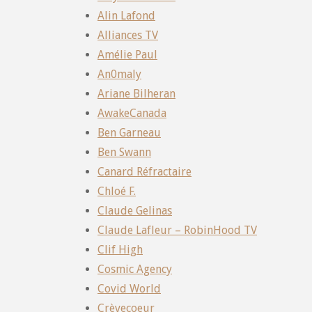
Alin Lafond
Alliances TV
Amélie Paul
An0maly
Ariane Bilheran
AwakeCanada
Ben Garneau
Ben Swann
Canard Réfractaire
Chloé F.
Claude Gelinas
Claude Lafleur – RobinHood TV
Clif High
Cosmic Agency
Covid World
Crèvecoeur