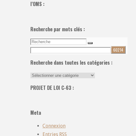
l’OMS :
Recherche par mots clés :
Recherche
Recherche
pour:
Recherche dans toutes les catégories :
Recherche
dans
PROJET DE LOI C-63 :
toutes
les
catégories
Meta
:
Connexion
Entries
RSS