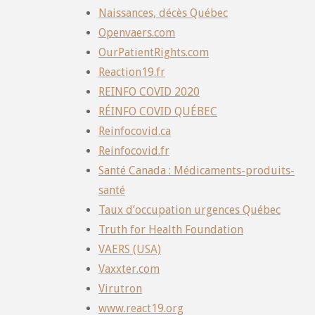
Naissances, décès Québec
Openvaers.com
OurPatientRights.com
Reaction19.fr
REINFO COVID 2020
RÉINFO COVID QUÉBEC
Reinfocovid.ca
Reinfocovid.fr
Santé Canada : Médicaments-produits-
santé
Taux d’occupation urgences Québec
Truth for Health Foundation
VAERS (USA)
Vaxxter.com
Virutron
www.react19.org