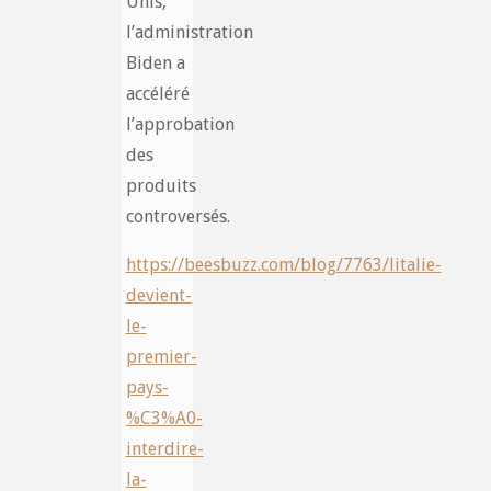
Unis,
l’administration
Biden a
accéléré
l’approbation
des
produits
controversés.
https://beesbuzz.com/blog/7763/litalie-
devient-
le-
premier-
pays-
%C3%A0-
interdire-
la-