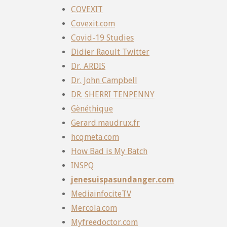
COVEXIT
Covexit.com
Covid-19 Studies
Didier Raoult Twitter
Dr. ARDIS
Dr. John Campbell
DR. SHERRI TENPENNY
Gènéthique
Gerard.maudrux.fr
hcqmeta.com
How Bad is My Batch
INSPQ
jenesuispasundanger.com
MediainfociteTV
Mercola.com
Myfreedoctor.com