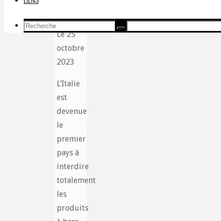
Recherche
Recherche
Le 25
Recherche
pour:
octobre
2023
L’Italie
est
devenue
le
premier
pays à
interdire
totalement
les
produits