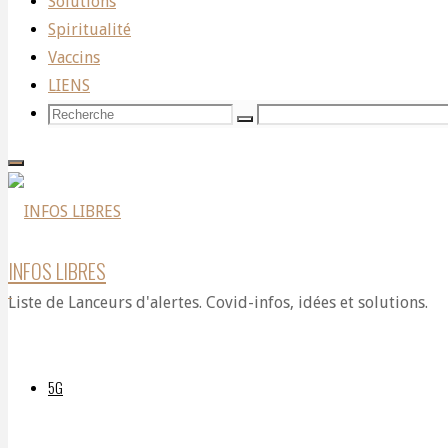
le
Solutions
de santé
Spiritualité
Vaccins
premier
LIENS
Recherche
Recherche
Recherche
pour:
pays
à
INFOS LIBRES
Liste de Lanceurs d'alertes. Covid-infos, idées et solutions.
interdire
5G