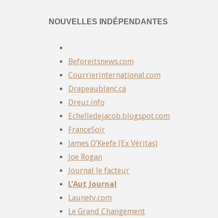
NOUVELLES INDÉPENDANTES
Beforeitsnews.com
Courrierinternational.com
Drapeaublanc.ca
Dreuz.info
Echelledejacob.blogspot.com
FranceSoir
James O’Keefe (Ex Véritas)
Joe Rogan
Journal le facteur
L’Aut Journal
Launetv.com
Le Grand Changement