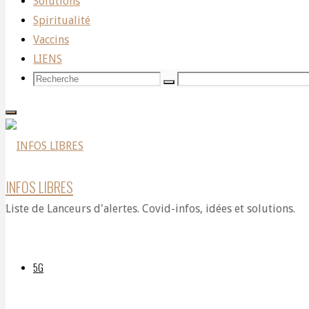
Solutions
S’ENFLAMME
Spiritualité
Vaccins
LIENS
🔥
Recherche
Recherche
Recherche
pour:
Par
DELPHIAVALON
INFOS LIBRES
19
Liste de Lanceurs d'alertes. Covid-infos, idées et solutions.
octobre
2023
19
5G
octobre
2023