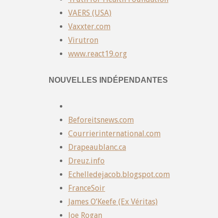
VAERS (USA)
Vaxxter.com
Virutron
www.react19.org
NOUVELLES INDÉPENDANTES
Beforeitsnews.com
Courrierinternational.com
Drapeaublanc.ca
Dreuz.info
Echelledejacob.blogspot.com
FranceSoir
James O’Keefe (Ex Véritas)
Joe Rogan