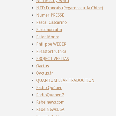
Neil McCoy-Ward
NTD Français (Regards sur la Chine)
NumériPRESSE
Pascal Cascarino
Personocratia
Peter Moore
Philippe WEBER
Pressfortruth.ca
PROJECT VERITAS
Qactus
Qactus.fr
QUANTUM LEAP TRADUCTION
Radio Québec
RadioQuebec 2
Rebelnews.com
RebelNewsUSA