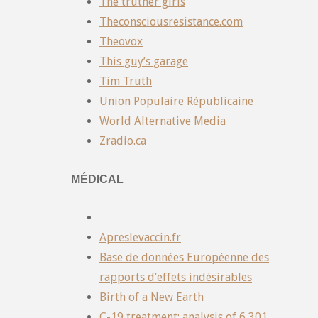
The truther girls
Theconsciousresistance.com
Theovox
This guy’s garage
Tim Truth
Union Populaire Républicaine
World Alternative Media
Zradio.ca
MÉDICAL
Apreslevaccin.fr
Base de données Européenne des
rapports d’effets indésirables
Birth of a New Earth
C-19 treatment: analysis of 6,301