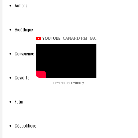
Actions
Un bon
résumé
:
Bioéthique
Conscience
Covid-19
Futur
Géopolitique
Facebook