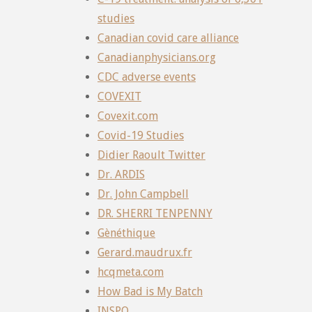
studies
Canadian covid care alliance
Canadianphysicians.org
CDC adverse events
COVEXIT
Covexit.com
Covid-19 Studies
Didier Raoult Twitter
Dr. ARDIS
Dr. John Campbell
DR. SHERRI TENPENNY
Gènéthique
Gerard.maudrux.fr
hcqmeta.com
How Bad is My Batch
INSPQ