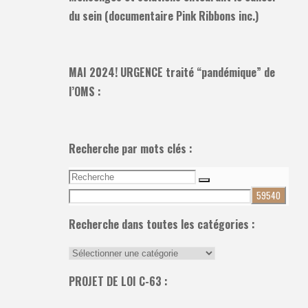
du sein (documentaire Pink Ribbons inc.)
MAI 2024! URGENCE traité “pandémique” de
l’OMS :
Recherche par mots clés :
Recherche
Recherche
pour:
Recherche dans toutes les catégories :
Recherche
dans
PROJET DE LOI C-63 :
toutes