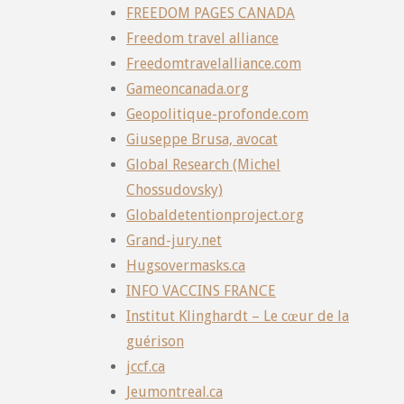
FREEDOM PAGES CANADA
Freedom travel alliance
Freedomtravelalliance.com
Gameoncanada.org
Geopolitique-profonde.com
Giuseppe Brusa, avocat
Global Research (Michel
Chossudovsky)
Globaldetentionproject.org
Grand-jury.net
Hugsovermasks.ca
INFO VACCINS FRANCE
Institut Klinghardt – Le cœur de la
guérison
jccf.ca
Jeumontreal.ca