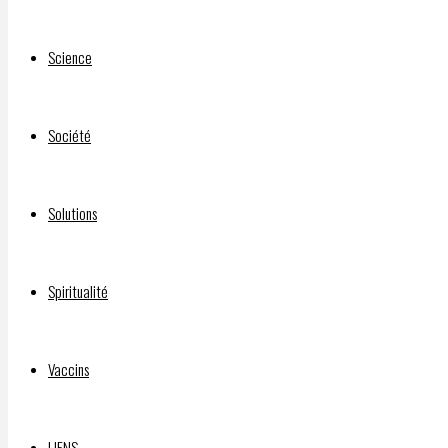
use of
clandestine
Science
directed
energy
weapons
Société
against
citizens
Solutions
Laisser
Spiritualité
un
Vaccins
LIENS