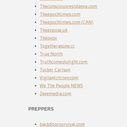
Theconsciousresistance.com
Theepochtimes.com
Theepochtimes.com (CAN)
Theexpose.uk
Théovox
Togetherasone.cc
True North
Truthcomestolight.com
Tucker Carlson
Vigilantcitizen.com
We The People NEWS
Zeeemedia.com
PREPPERS
backdoorsurvival.com