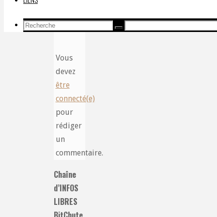
commentaire
Recherche
Recherche
Recherche
pour:
Vous
devez
être
connecté(e)
pour
rédiger
un
commentaire.
Chaîne
d’INFOS
LIBRES
BitChute