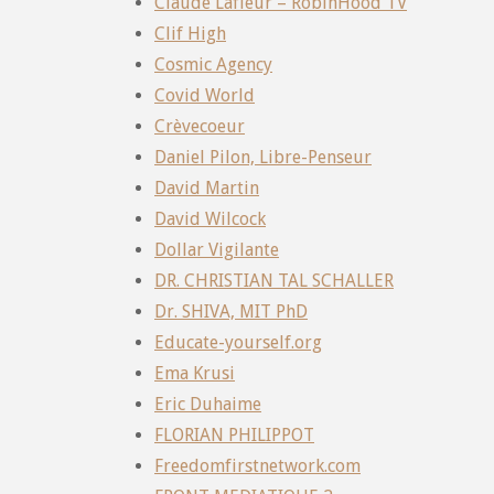
Claude Lafleur – RobinHood TV
Clif High
Cosmic Agency
Covid World
Crèvecoeur
Daniel Pilon, Libre-Penseur
David Martin
David Wilcock
Dollar Vigilante
DR. CHRISTIAN TAL SCHALLER
Dr. SHIVA, MIT PhD
Educate-yourself.org
Ema Krusi
Eric Duhaime
FLORIAN PHILIPPOT
Freedomfirstnetwork.com