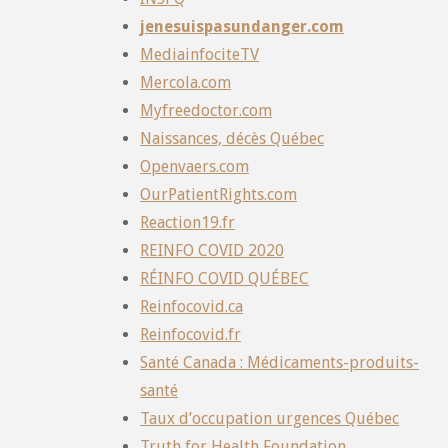
jenesuispasundanger.com
MediainfociteTV
Mercola.com
Myfreedoctor.com
Naissances, décès Québec
Openvaers.com
OurPatientRights.com
Reaction19.fr
REINFO COVID 2020
RÉINFO COVID QUÉBEC
Reinfocovid.ca
Reinfocovid.fr
Santé Canada : Médicaments-produits-
santé
Taux d’occupation urgences Québec
Truth for Health Foundation