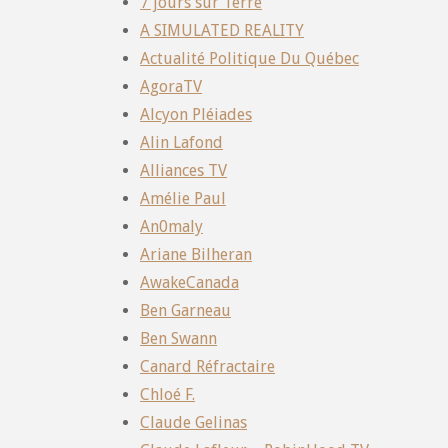
7 jours sur Terre
A SIMULATED REALITY
Actualité Politique Du Québec
AgoraTV
Alcyon Pléiades
Alin Lafond
Alliances TV
Amélie Paul
An0maly
Ariane Bilheran
AwakeCanada
Ben Garneau
Ben Swann
Canard Réfractaire
Chloé F.
Claude Gelinas