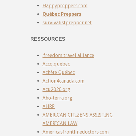
Happypreppers.com
Québec Preppers
survivalistprepper.net
RESSOURCES
.freedom travel alliance
Accq.quebec
Achète Québec
Action4canada.com
Acu2020.org
Aho-terra.org
AHRP
AMERICAN CITIZENS ASSISTING
AMERICAN LAW
Americasfrontlinedoctors.com