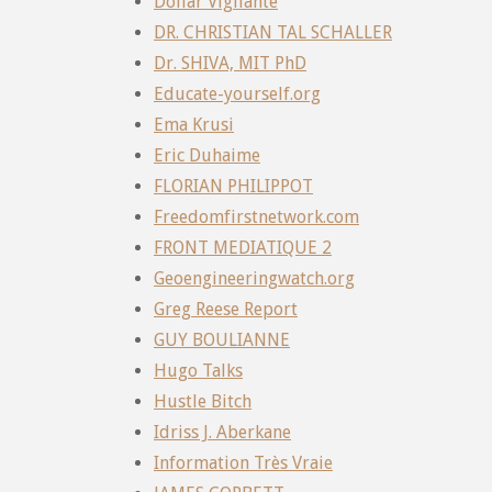
Dollar Vigilante
DR. CHRISTIAN TAL SCHALLER
Dr. SHIVA, MIT PhD
Educate-yourself.org
Ema Krusi
Eric Duhaime
FLORIAN PHILIPPOT
Freedomfirstnetwork.com
FRONT MEDIATIQUE 2
Geoengineeringwatch.org
Greg Reese Report
GUY BOULIANNE
Hugo Talks
Hustle Bitch
Idriss J. Aberkane
Information Très Vraie