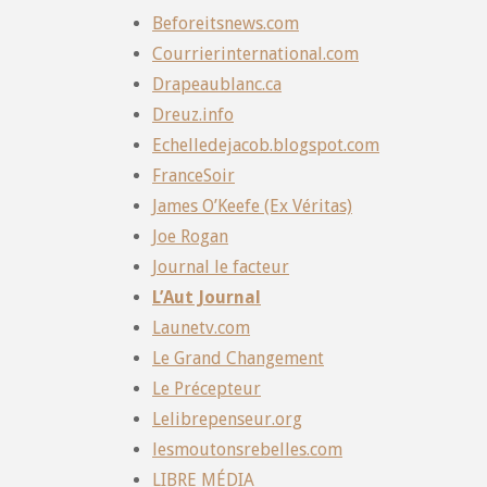
Beforeitsnews.com
Courrierinternational.com
Drapeaublanc.ca
Dreuz.info
Echelledejacob.blogspot.com
FranceSoir
James O’Keefe (Ex Véritas)
Joe Rogan
Journal le facteur
L’Aut Journal
Launetv.com
Le Grand Changement
Le Précepteur
Lelibrepenseur.org
lesmoutonsrebelles.com
LIBRE MÉDIA