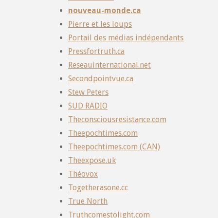
nouveau-monde.ca
Pierre et les loups
Portail des médias indépendants
Pressfortruth.ca
Reseauinternational.net
Secondpointvue.ca
Stew Peters
SUD RADIO
Theconsciousresistance.com
Theepochtimes.com
Theepochtimes.com (CAN)
Theexpose.uk
Théovox
Togetherasone.cc
True North
Truthcomestolight.com