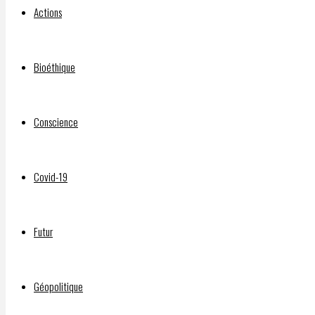
Actions
PROGRAM
Bioéthique
Par
Conscience
DELPHIAVALON
13
octobre
Covid-19
2023
13
octobre
Futur
2023
Géopolitique