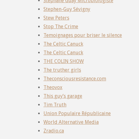
Stephane Guay Microbiologiste
Stephen-Guy Sévigny
Stew Peters
Stop The Crime
Temoignages pour briser le silence
The Celtic Canuck
The Celtic Canuck
THE COLIN SHOW
The truther girls
Theconsciousresistance.com
Theovox
This guy’s garage
Tim Truth
Union Populaire Républicaine
World Alternative Media
Zradio.ca