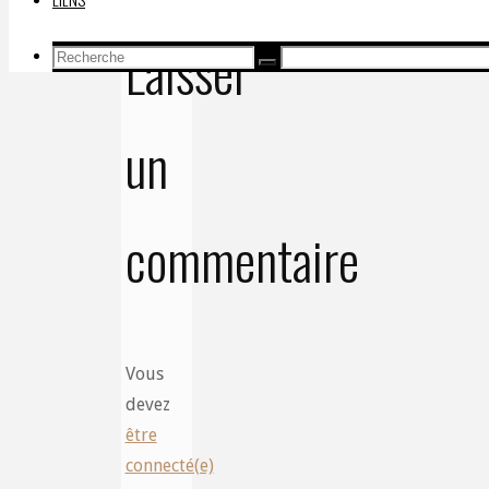
Laisser
Recherche
Recherche
Recherche
pour:
un
commentaire
Vous
devez
être
connecté(e)