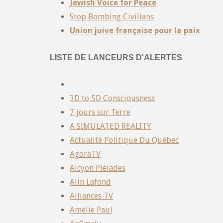
Jewish Voice for Peace
Stop Bombing Civilians
Union juive française pour la paix
LISTE DE LANCEURS D'ALERTES
3D to 5D Consciousness
7 jours sur Terre
A SIMULATED REALITY
Actualité Politique Du Québec
AgoraTV
Alcyon Pléiades
Alin Lafond
Alliances TV
Amélie Paul