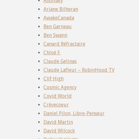
An0maly
Ariane Bilheran
AwakeCanada
Ben Garneau
Ben Swann
Canard Réfractaire
Chloé F.
Claude Gelinas
Claude Lafleur – RobinHood TV
Clif High
Cosmic Agency
Covid World
Crèvecoeur
Daniel Pilon, Libre-Penseur
David Martin
David Wilcock