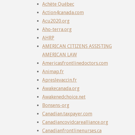
Achète Québec
Action4canada.com
Acu2020.org
Aho-terra.org
AHRP
AMERICAN CITIZENS ASSISTING
AMERICAN LAW
Americasfrontlinedoctors.com
Animap.fr
Apreslevaccin.fr
Awakecanada.org
Awakenedchoice.net
Bonsens-org
Canadian.taxpayer.com
Canadiancovidcarealliance.org
Canadianfrontlinenurses.ca