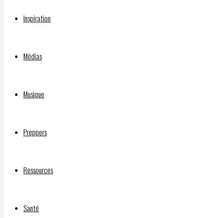
Inspiration
Médias
Musique
Preppers
Ressources
https://www.bitchute.com/video/PiVG7QcYXK
Santé