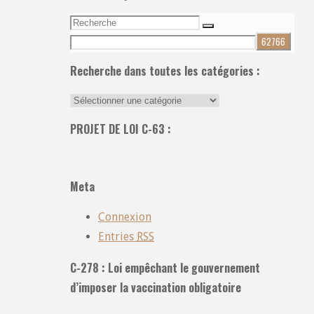
Recherche
Recherche
pour:
Recherche dans toutes les catégories :
Recherche
dans
PROJET DE LOI C-63 :
toutes
les
catégories
Meta
:
Connexion
Entries
RSS
C-278 : Loi empêchant le gouvernement
d’imposer la vaccination obligatoire