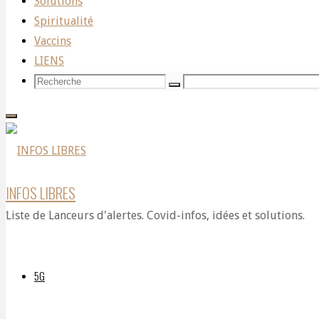
Solutions
Spiritualité
HALT
Vaccins
LIENS
Recherche
Recherche
Recherche
TO
pour:
COVID-
INFOS LIBRES
Liste de Lanceurs d'alertes. Covid-infos, idées et solutions.
19
5G
VACCINE