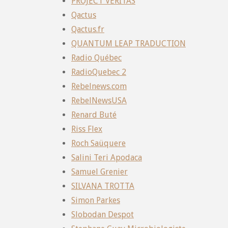
PROJECT VERITAS
Qactus
Qactus.fr
QUANTUM LEAP TRADUCTION
Radio Québec
RadioQuebec 2
Rebelnews.com
RebelNewsUSA
Renard Buté
Riss Flex
Roch Saüquere
Salini Teri Apodaca
Samuel Grenier
SILVANA TROTTA
Simon Parkes
Slobodan Despot