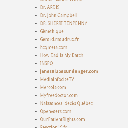
Dr. ARDIS
Dr. John Campbell
DR. SHERRI TENPENNY
Gènéthique
Gerard.maudrux.fr
hcqmeta.com
How Bad is My Batch
INSPQ
jenesuispasundanger.com
MediainfociteTV
Mercola.com
Myfreedoctor.com
Naissances, décès Québec
Openvaers.com
OurPatientRights.com
Reaction19.fr