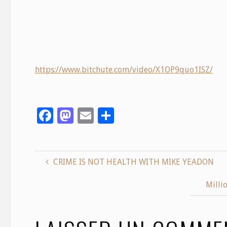
https://www.bitchute.com/video/X1OP9quo1ISZ/
F
M
E
S
ac
as
m
h
e
to
ai
ar
b
d
l
e
CRIME IS NOT HEALTH WITH MIKE YEADON
o
o
Milli
o
n
k