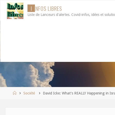
Aller
I
N
F
O
S
L
I
B
R
E
S
au
Liste de Lanceurs d'alertes. Covid-infos, idées et soluti
contenu
Accueil
Société
David Icke: What’s REALLY Happening in Isr