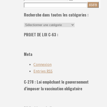
Recherche
pour:
Recherche dans toutes les catégories :
Recherche
dans
PROJET DE LOI C-63 :
toutes
les
catégories
Meta
:
Connexion
Entries
RSS
C-278 : Loi empêchant le gouvernement
d’imposer la vaccination obligatoire