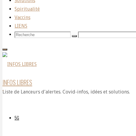
Solutions
Spiritualité
cocaine
Vaccins
LIENS
Recherche
Recherche
Recherche
during
pour:
G20,
INFOS LIBRES
Liste de Lanceurs d'alertes. Covid-infos, idées et solutions.
claims
5G
former