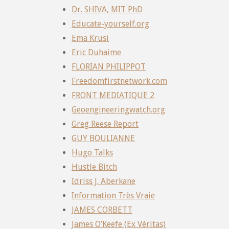
Dr. SHIVA, MIT PhD
Educate-yourself.org
Ema Krusi
Eric Duhaime
FLORIAN PHILIPPOT
Freedomfirstnetwork.com
FRONT MEDIATIQUE 2
Geoengineeringwatch.org
Greg Reese Report
GUY BOULIANNE
Hugo Talks
Hustle Bitch
Idriss J. Aberkane
Information Très Vraie
JAMES CORBETT
James O’Keefe (Ex Véritas)