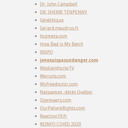
Dr. John Campbell
DR. SHERRI TENPENNY
Gènéthique
Gerard.maudrux.fr
hcqmeta.com
How Bad is My Batch
INSPQ
jenesuispasundanger.com
MediainfociteTV
Mercola.com
Myfreedoctor.com
Naissances, décès Québec
Openvaers.com
OurPatientRights.com
Reaction19.fr
REINFO COVID 2020