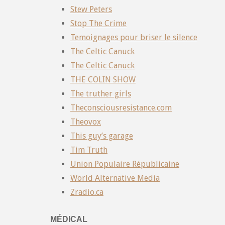
Stew Peters
Stop The Crime
Temoignages pour briser le silence
The Celtic Canuck
The Celtic Canuck
THE COLIN SHOW
The truther girls
Theconsciousresistance.com
Theovox
This guy’s garage
Tim Truth
Union Populaire Républicaine
World Alternative Media
Zradio.ca
MÉDICAL