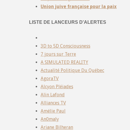
Union juive française pour la paix
LISTE DE LANCEURS D'ALERTES
3D to 5D Consciousness
7 jours sur Terre
A SIMULATED REALITY
Actualité Politique Du Québec
AgoraTV
Alcyon Pléiades
Alin Lafond
Alliances TV
Amélie Paul
An0maly
Ariane Bilheran