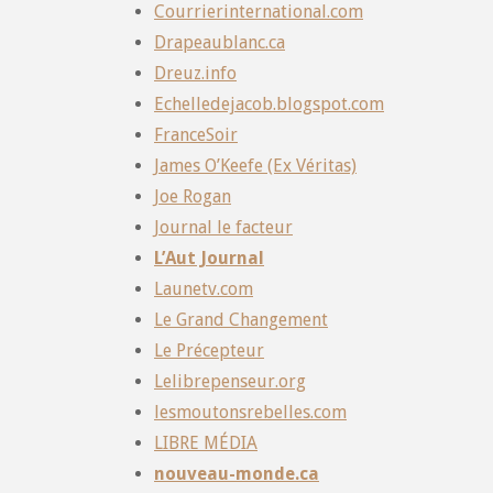
Courrierinternational.com
Drapeaublanc.ca
Dreuz.info
Echelledejacob.blogspot.com
FranceSoir
James O’Keefe (Ex Véritas)
Joe Rogan
Journal le facteur
L’Aut Journal
Launetv.com
Le Grand Changement
Le Précepteur
Lelibrepenseur.org
lesmoutonsrebelles.com
LIBRE MÉDIA
nouveau-monde.ca