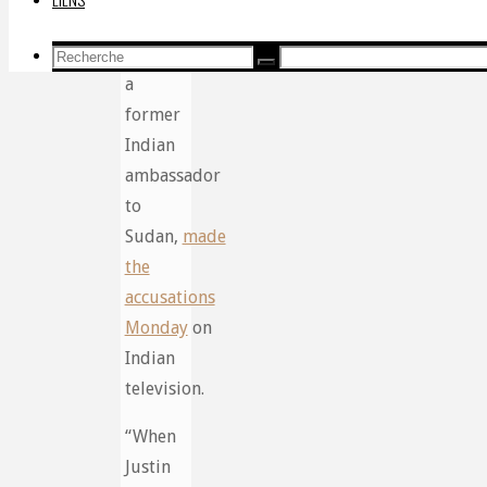
Deepak
Vohra,
Recherche
Recherche
Recherche
a
pour:
former
Indian
ambassador
to
Sudan,
made
the
accusations
Monday
on
Indian
television.
“When
Justin