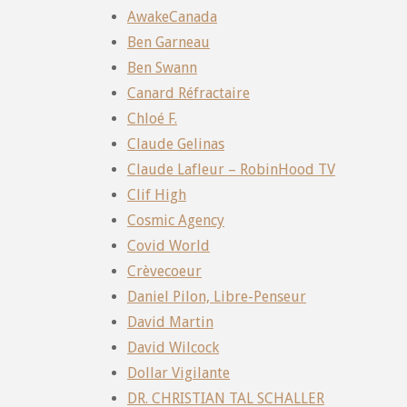
AwakeCanada
Ben Garneau
Ben Swann
Canard Réfractaire
Chloé F.
Claude Gelinas
Claude Lafleur – RobinHood TV
Clif High
Cosmic Agency
Covid World
Crèvecoeur
Daniel Pilon, Libre-Penseur
David Martin
David Wilcock
Dollar Vigilante
DR. CHRISTIAN TAL SCHALLER