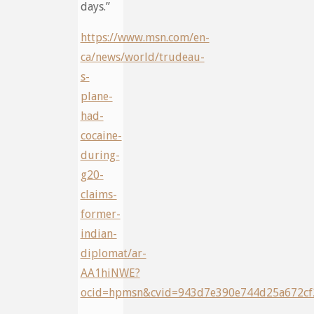
days.”
https://www.msn.com/en-
ca/news/world/trudeau-
s-
plane-
had-
cocaine-
during-
g20-
claims-
former-
indian-
diplomat/ar-
AA1hiNWE?
ocid=hpmsn&cvid=943d7e390e744d25a672cf