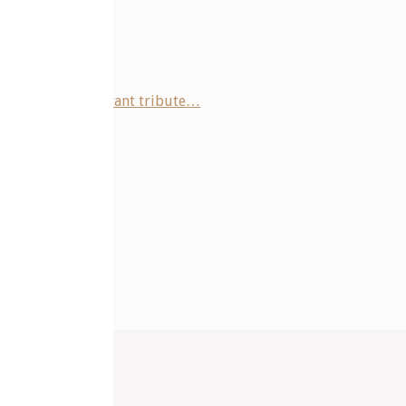
ommage / 🇺🇸 Vibrant tribute…
ouveau Monde
e
ntaire.