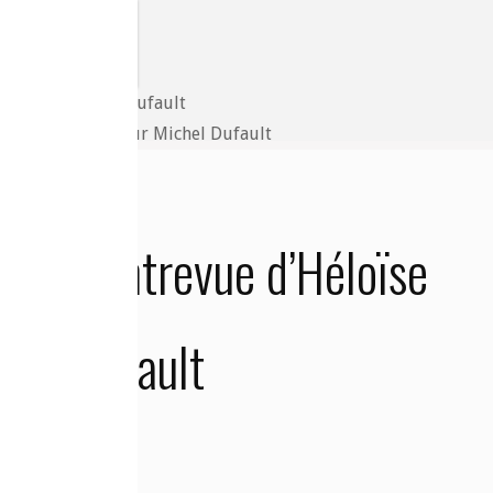
Pierre avec l’auteur Michel Dufault
ature. Entrevue d’Héloïse
chel Dufault