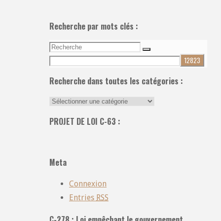
Recherche par mots clés :
Recherche
Recherche
pour:
Recherche dans toutes les catégories :
Recherche
dans
PROJET DE LOI C-63 :
toutes
les
catégories
Meta
:
Connexion
Entries
RSS
C-278 : Loi empêchant le gouvernement