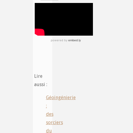
Lire
aussi :
Géoingénierie
:
des
sorciers
du