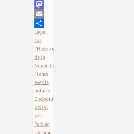
Facebook
Mastodon
Email
Leçon
Share
sur
l’Histoire
de la
Nouvelle-
France
avec le
notaire
Godbout
#NDA
57 :
Paix en
Ukraine,