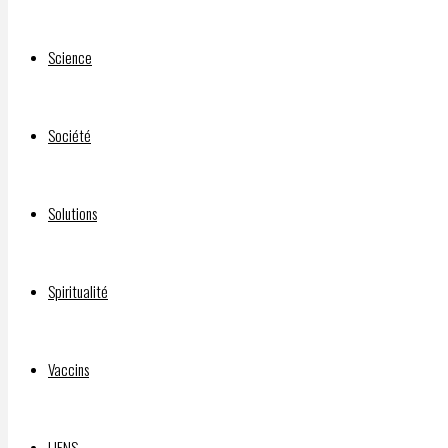
assez
l’enfumage!
Science
C’est
assez
les
Société
mensonges
sur les
Solutions
changements
climatiques,
nous
Spiritualité
savons
contrôler
la
Vaccins
pluie,
les feux
de
LIENS