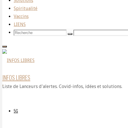
Solutions
Science
,
Spiritualité
Solutions
Vaccins
LIENS
Assez
Recherche
Recherche
Recherche
pour:
l’enfumage!
INFOS LIBRES
Nous
Liste de Lanceurs d'alertes. Covid-infos, idées et solutions.
savons
5G