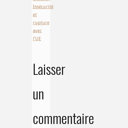
Insécurité
et
rupture
avec
l’UE
Laisser
un
commentaire