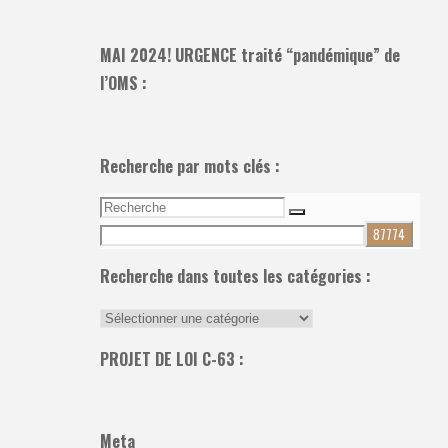
MAI 2024! URGENCE traité “pandémique” de
l’OMS :
Recherche par mots clés :
Recherche
Recherche
pour:
Recherche dans toutes les catégories :
Recherche
dans
PROJET DE LOI C-63 :
toutes
les
catégories
Meta