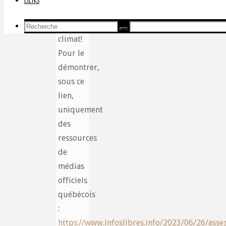
forêt et
le
Recherche
Recherche
Recherche
climat!
pour:
Pour le
démontrer,
sous ce
lien,
uniquement
des
ressources
de
médias
officiels
québécois
:
https://www.infoslibres.info/2023/06/26/asse