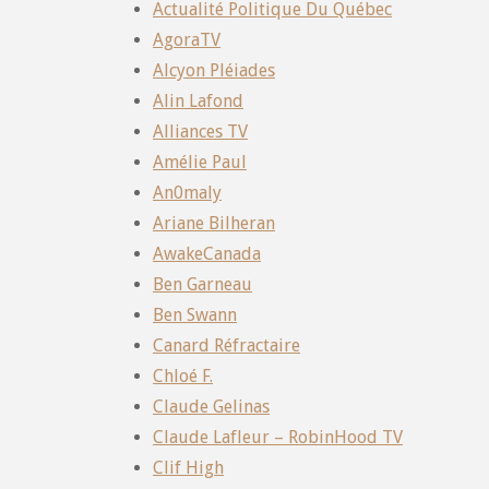
Actualité Politique Du Québec
AgoraTV
Alcyon Pléiades
Alin Lafond
Alliances TV
Amélie Paul
An0maly
Ariane Bilheran
AwakeCanada
Ben Garneau
Ben Swann
Canard Réfractaire
Chloé F.
Claude Gelinas
Claude Lafleur – RobinHood TV
Clif High