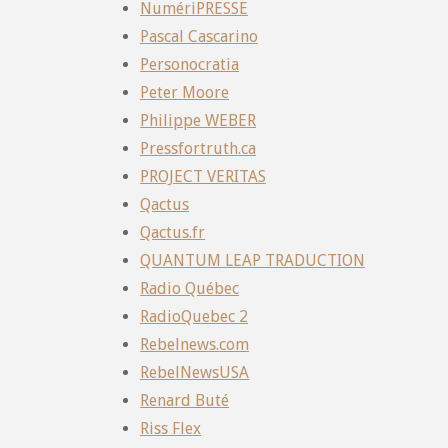
NumériPRESSE
Pascal Cascarino
Personocratia
Peter Moore
Philippe WEBER
Pressfortruth.ca
PROJECT VERITAS
Qactus
Qactus.fr
QUANTUM LEAP TRADUCTION
Radio Québec
RadioQuebec 2
Rebelnews.com
RebelNewsUSA
Renard Buté
Riss Flex