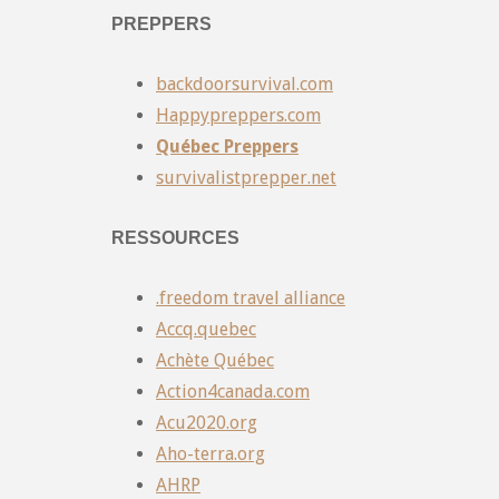
PREPPERS
backdoorsurvival.com
Happypreppers.com
Québec Preppers
survivalistprepper.net
RESSOURCES
.freedom travel alliance
Accq.quebec
Achète Québec
Action4canada.com
Acu2020.org
Aho-terra.org
AHRP