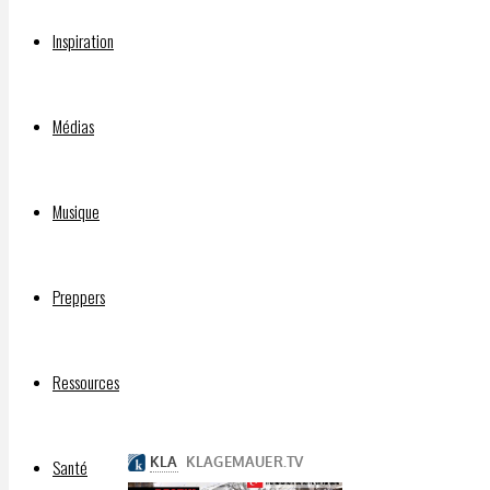
?
Inspiration
Médias
Par
DELPHIAVALON
Musique
15
mars
2023
Preppers
15
mars
2023
Ressources
Santé