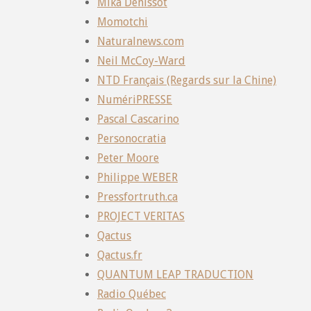
Mika Denissot
Momotchi
Naturalnews.com
Neil McCoy-Ward
NTD Français (Regards sur la Chine)
NumériPRESSE
Pascal Cascarino
Personocratia
Peter Moore
Philippe WEBER
Pressfortruth.ca
PROJECT VERITAS
Qactus
Qactus.fr
QUANTUM LEAP TRADUCTION
Radio Québec