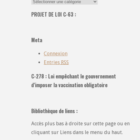
Recherche
dans
PROJET DE LOI C-63 :
toutes
les
catégories
Meta
:
Connexion
Entries
RSS
C-278 : Loi empêchant le gouvernement
d’imposer la vaccination obligatoire
Bibliothèque de liens :
Accès plus bas à droite sur cette page ou en
cliquant sur Liens dans le menu du haut.