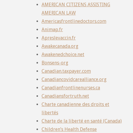
AMERICAN CITIZENS ASSISTING
AMERICAN LAW
Americasfrontlinedoctors.com
Animap.fr
Apreslevaccin.fr
Awakecanada.org
Awakenedchoice.net
Bonsens-org
Canadian.taxpayer.com
Canadiancovidcarealliance.org
Canadianfrontlinenurses.ca
Canadiansfortruth.net
Charte canadienne des droits et
libertés
Charte de la liberté en santé (Canada)
Children’s Health Defense