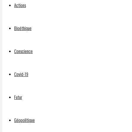
Actions
ou
Bioéthique
démonstration
Conscience
de
Covid-19
force
Futur
militaire
Géopolitique