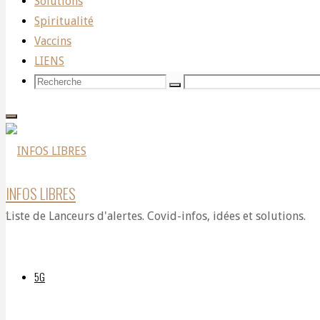
Solutions
Spiritualité
en
Vaccins
LIENS
Recherche
Recherche
Recherche
Turquie
pour:
:
INFOS LIBRES
Liste de Lanceurs d'alertes. Covid-infos, idées et solutions.
catastrophe
5G
naturelle