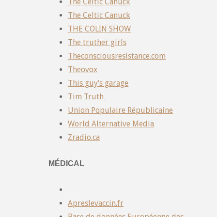
The Celtic Canuck
The Celtic Canuck
THE COLIN SHOW
The truther girls
Theconsciousresistance.com
Theovox
This guy’s garage
Tim Truth
Union Populaire Républicaine
World Alternative Media
Zradio.ca
MÉDICAL
Apreslevaccin.fr
Base de données Européenne des