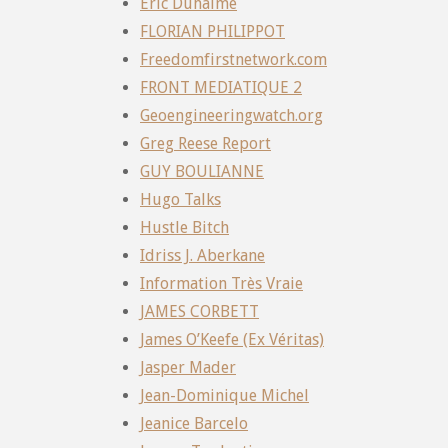
Eric Duhaime
FLORIAN PHILIPPOT
Freedomfirstnetwork.com
FRONT MEDIATIQUE 2
Geoengineeringwatch.org
Greg Reese Report
GUY BOULIANNE
Hugo Talks
Hustle Bitch
Idriss J. Aberkane
Information Très Vraie
JAMES CORBETT
James O’Keefe (Ex Véritas)
Jasper Mader
Jean-Dominique Michel
Jeanice Barcelo