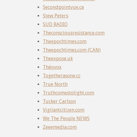
Secondpointvue.ca
Stew Peters
SUD RADIO
Theconsciousresistance.com
Theepochtimes.com
Theepochtimes.com (CAN)
Theexpose.uk
Théovox
Togetherasone.cc
True North
Truthcomestolight.com
Tucker Carlson
Vigilantcitizen.com
We The People NEWS
Zeeemedia.com