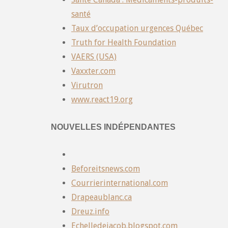
santé
Taux d’occupation urgences Québec
Truth for Health Foundation
VAERS (USA)
Vaxxter.com
Virutron
www.react19.org
NOUVELLES INDÉPENDANTES
Beforeitsnews.com
Courrierinternational.com
Drapeaublanc.ca
Dreuz.info
Echelledejacob.blogspot.com