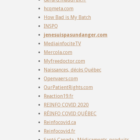
hcqmeta.com
How Bad is My Batch
INSPQ
jenesuispasundanger.com
MediainfociteTV
Mercola.com
Myfreedoctor.com
Naissances, décès Québec
Openvaers.com
OurPatientRights.com
Reaction19.fr
REINFO COVID 2020
RÉINFO COVID QUÉBEC
Reinfocovid.ca
Reinfocovid.fr
Santé Canada : Médicaments-produits-