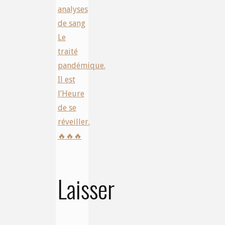
analyses
de sang
Le
traité
pandémique.
Il est
l’Heure
de se
réveiller.
🔥🔥🔥
Laisser