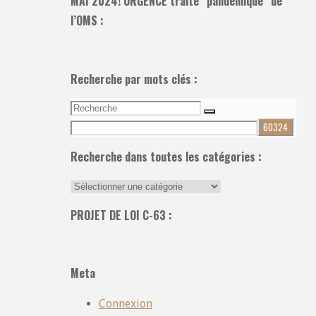
MAI 2024! URGENCE traité “pandémique” de
l’OMS :
Recherche par mots clés :
Recherche
Recherche
pour:
Recherche dans toutes les catégories :
Recherche
dans
PROJET DE LOI C-63 :
toutes
les
catégories
Meta
:
Connexion