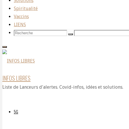
Solutions
de
Spiritualité
Vaccins
LIENS
Mao
Recherche
Recherche
Recherche
pour:
exposé
INFOS LIBRES
par
Liste de Lanceurs d'alertes. Covid-infos, idées et solutions.
l’auteure
5G