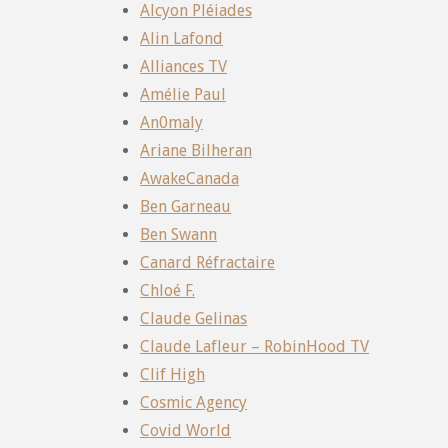
Alcyon Pléiades
Alin Lafond
Alliances TV
Amélie Paul
An0maly
Ariane Bilheran
AwakeCanada
Ben Garneau
Ben Swann
Canard Réfractaire
Chloé F.
Claude Gelinas
Claude Lafleur – RobinHood TV
Clif High
Cosmic Agency
Covid World