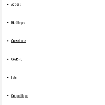
Jung
Actions
Chang
Bioéthique
Conscience
Par
FUTURNEUF
Covid-19
5 mars
2023
5
mars
Futur
2023
Jung
Géopolitique
Chang,