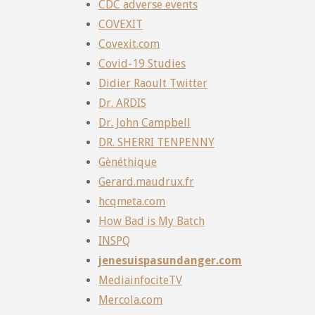
CDC adverse events
COVEXIT
Covexit.com
Covid-19 Studies
Didier Raoult Twitter
Dr. ARDIS
Dr. John Campbell
DR. SHERRI TENPENNY
Gènéthique
Gerard.maudrux.fr
hcqmeta.com
How Bad is My Batch
INSPQ
jenesuispasundanger.com
MediainfociteTV
Mercola.com