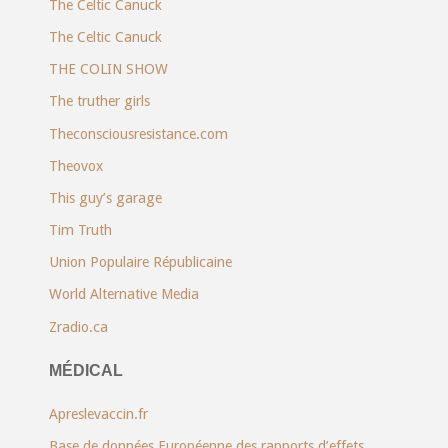
The Celtic Canuck
The Celtic Canuck
THE COLIN SHOW
The truther girls
Theconsciousresistance.com
Theovox
This guy’s garage
Tim Truth
Union Populaire Républicaine
World Alternative Media
Zradio.ca
MÉDICAL
Apreslevaccin.fr
Base de données Européenne des rapports d’effets