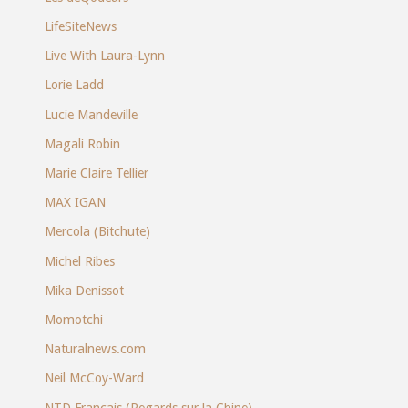
LifeSiteNews
Live With Laura-Lynn
Lorie Ladd
Lucie Mandeville
Magali Robin
Marie Claire Tellier
MAX IGAN
Mercola (Bitchute)
Michel Ribes
Mika Denissot
Momotchi
Naturalnews.com
Neil McCoy-Ward
NTD Français (Regards sur la Chine)