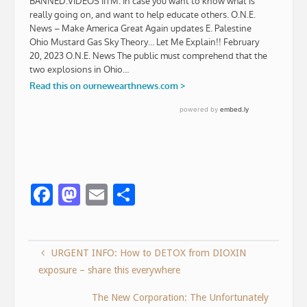
F
M
E
S
ac
as
m
h
e
to
ai
ar
URGENT INFO: How to DETOX from DIOXIN
b
d
l
e
exposure – share this everywhere
o
o
o
n
The New Corporation: The Unfortunately