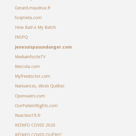
Gerard.maudrux.fr
hcqmeta.com
How Bad is My Batch
INSPQ
jenesuispasundanger.com
MediainfociteTV
Mercola.com
Myfreedoctor.com
Naissances, décès Québec
Openvaers.com
OurPatientRights.com
Reaction19.fr
REINFO COVID 2020
RÉINFO COVID QUÉBEC