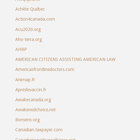
Achète Québec
Action4canada.com
Acu2020.org
Aho-terra.org
AHRP
AMERICAN CITIZENS ASSISTING AMERICAN LAW
Americasfrontlinedoctors.com
Animap.fr
Apreslevaccin.fr
Awakecanada.org
Awakenedchoice.net
Bonsens-org
Canadian.taxpayer.com
Canadiancovidcarealliance.org