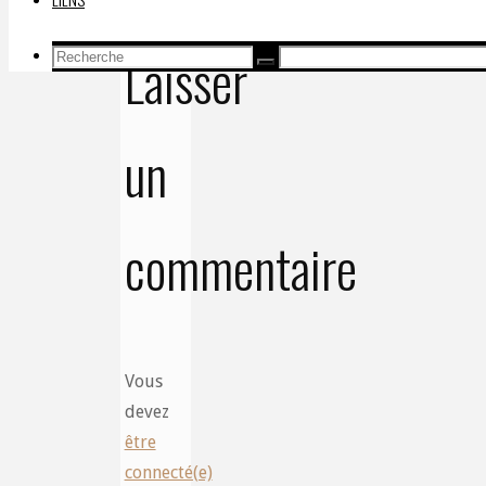
Laisser
Recherche
Recherche
Recherche
pour:
un
commentaire
Vous
devez
être
connecté(e)