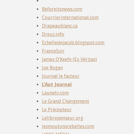
Beforeitsnews.com
Courrierinternational.com
Drapeaublanc.ca
Dreuz.info
Echelledejacob.blogspot.com
FranceSoir
James O’Keefe (Ex Véritas)
Joe Rogan
Journal le facteur
L’Aut Journal
Launetv.com
Le Grand Changement
Le Précepteur
Lelibrepenseur.org
lesmoutonsrebelles.com