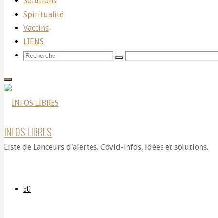
Solutions
Spiritualité
the
Vaccins
LIENS
Recherche
Recherche
Recherche
vaccine
pour:
injured
INFOS LIBRES
Liste de Lanceurs d'alertes. Covid-infos, idées et solutions.
says
5G
Cardiologist