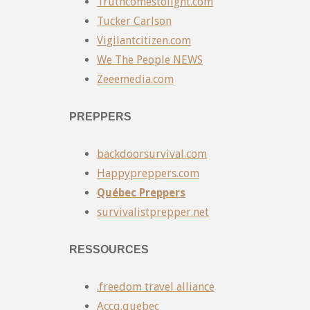
Truthcomestolight.com
Tucker Carlson
Vigilantcitizen.com
We The People NEWS
Zeeemedia.com
PREPPERS
backdoorsurvival.com
Happypreppers.com
Québec Preppers
survivalistprepper.net
RESSOURCES
.freedom travel alliance
Accq.quebec