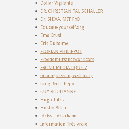
Dollar Vigilante
DR. CHRISTIAN TAL SCHALLER
Dr. SHIVA, MIT PhD
Educate-yourself.org
Ema Krusi
Eric Duhaime
FLORIAN PHILIPPOT
Freedomfirstnetwork.com
FRONT MEDIATIQUE 2
Geoengineeringwatch.org
Greg Reese Report
GUY BOULIANNE
Hugo Talks
Hustle Bitch
Idriss J. Aberkane
Information Très Vraie