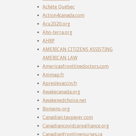
Achète Québec
Action4canada.com
Acu2020.org
Aho-terra.org
AHRP
AMERICAN CITIZENS ASSISTING
AMERICAN LAW
Americasfrontlinedoctors.com
Animap.fr
Apreslevaccin.fr
Awakecanada.org
Awakenedchoice.net
Bonsens-org
Canadian.taxpayer.com
Canadiancovidcarealliance.org
Canadianfrontlinenurses.ca