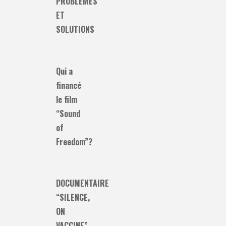
PROBLÈMES
ET
SOLUTIONS
Qui a
financé
le film
“Sound
of
Freedom”?
DOCUMENTAIRE
“SILENCE,
ON
VACCINE”