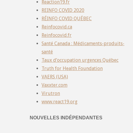
Reaction19.fr
REINFO COVID 2020
RÉINFO COVID QUÉBEC
Reinfocovid.ca
Reinfocovid.fr
Santé Canada : Médicaments-produits-
santé
Taux d’occupation urgences Québec
Truth for Health Foundation
VAERS (USA)
Vaxxter.com
Virutron
www.react19.org
NOUVELLES INDÉPENDANTES