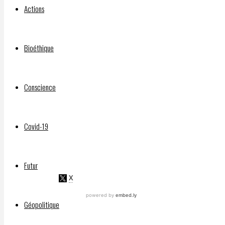
Actions
Par
Bioéthique
DELPHIAVALON
25
janvier
Conscience
2023
25
janvier
Covid-19
2023
Futur
Géopolitique