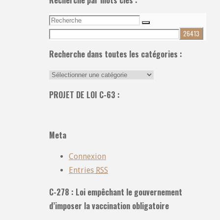
Recherche
Recherche
pour:
Recherche dans toutes les catégories :
Recherche
dans
PROJET DE LOI C-63 :
toutes
les
catégories
Meta
:
Connexion
Entries
RSS
C-278 : Loi empêchant le gouvernement
d’imposer la vaccination obligatoire