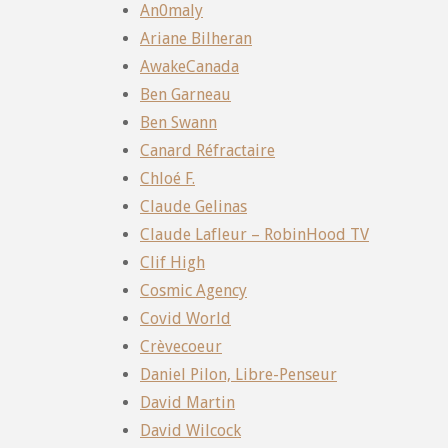
An0maly
Ariane Bilheran
AwakeCanada
Ben Garneau
Ben Swann
Canard Réfractaire
Chloé F.
Claude Gelinas
Claude Lafleur – RobinHood TV
Clif High
Cosmic Agency
Covid World
Crèvecoeur
Daniel Pilon, Libre-Penseur
David Martin
David Wilcock