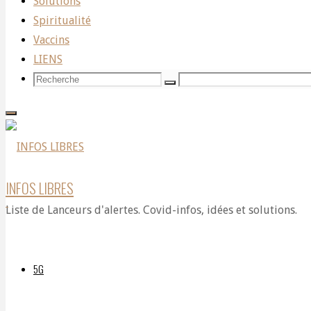
Solutions
Spiritualité
mais
Vaccins
LIENS
Recherche
Recherche
Recherche
les
pour:
politiciens
INFOS LIBRES
Liste de Lanceurs d'alertes. Covid-infos, idées et solutions.
refusent
5G
d’écouter