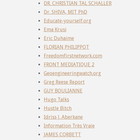
DR. CHRISTIAN TAL SCHALLER
Dr. SHIVA, MIT PhD
Educate-yourself.org
Ema Krusi
Eric Duhaime
FLORIAN PHILIPPOT
Freedomfirstnetwork.com
FRONT MEDIATIQUE 2
Geoengineeringwatch.org
Greg Reese Report
GUY BOULIANNE
Hugo Talks
Hustle Bitch
Idriss J. Aberkane
Information Très Vraie
JAMES CORBETT