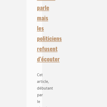
parle
mais
les
politiciens
refusent
d’écouter
Cet
article,
débutant
par
le