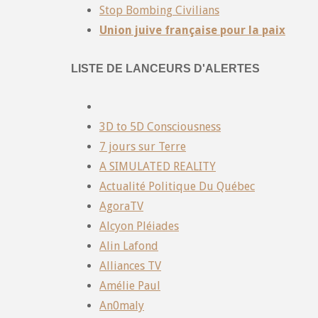
Stop Bombing Civilians
Union juive française pour la paix
LISTE DE LANCEURS D'ALERTES
3D to 5D Consciousness
7 jours sur Terre
A SIMULATED REALITY
Actualité Politique Du Québec
AgoraTV
Alcyon Pléiades
Alin Lafond
Alliances TV
Amélie Paul
An0maly