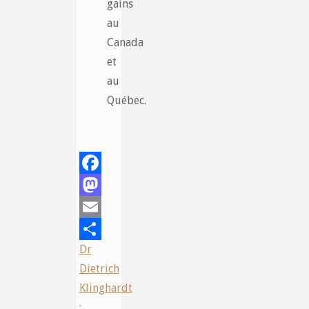
gains
au
Canada
et
au
Québec.
Facebook
Mastodon
Email
Dr
Share
Dietrich
Klinghardt
: