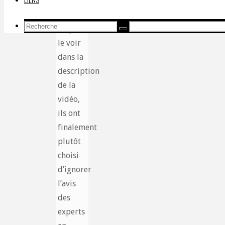
Mais
comme
Recherche
on peut
Recherche
Recherche
pour:
le voir
dans la
description
de la
vidéo,
ils ont
finalement
plutôt
choisi
d’ignorer
l’avis
des
experts