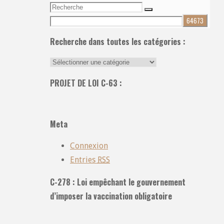
Recherche
Recherche
pour:
Recherche dans toutes les catégories :
Recherche
dans
PROJET DE LOI C-63 :
toutes
les
catégories
Meta
:
Connexion
Entries
RSS
C-278 : Loi empêchant le gouvernement
d’imposer la vaccination obligatoire