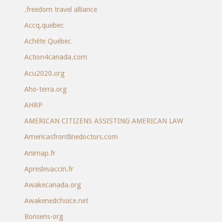
.freedom travel alliance
Accq.quebec
Achète Québec
Action4canada.com
Acu2020.org
Aho-terra.org
AHRP
AMERICAN CITIZENS ASSISTING AMERICAN LAW
Americasfrontlinedoctors.com
Animap.fr
Apreslevaccin.fr
Awakecanada.org
Awakenedchoice.net
Bonsens-org