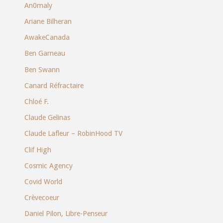
An0maly
Ariane Bilheran
AwakeCanada
Ben Garneau
Ben Swann
Canard Réfractaire
Chloé F.
Claude Gelinas
Claude Lafleur – RobinHood TV
Clif High
Cosmic Agency
Covid World
Crèvecoeur
Daniel Pilon, Libre-Penseur