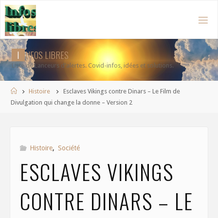
Aller
au
contenu
I
N
F
O
S
L
I
B
R
E
S
Liste de Lanceurs d'alertes. Covid-infos, idées et solutions.
Accueil
Histoire
Esclaves Vikings contre Dinars – Le Film de
Divulgation qui change la donne – Version 2
Histoire
,
Société
ESCLAVES VIKINGS
CONTRE DINARS – LE