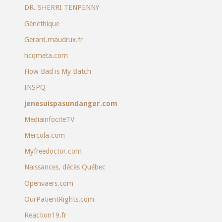
DR. SHERRI TENPENNY
Gènéthique
Gerard.maudrux.fr
hcqmeta.com
How Bad is My Batch
INSPQ
jenesuispasundanger.com
MediainfociteTV
Mercola.com
Myfreedoctor.com
Naissances, décès Québec
Openvaers.com
OurPatientRights.com
Reaction19.fr