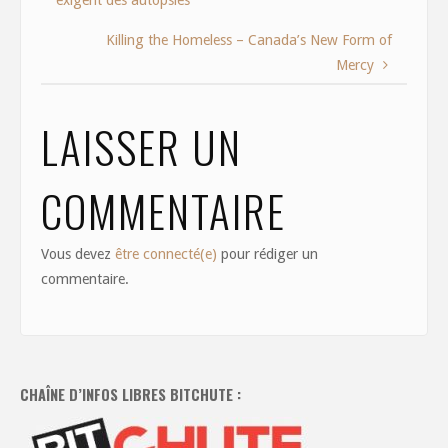
exigent des autopsies
o
o
o
n
Killing the Homeless – Canada’s New Form of
Mercy
k
LAISSER UN
COMMENTAIRE
Vous devez
être connecté(e)
pour rédiger un
commentaire.
CHAÎNE D’INFOS LIBRES BITCHUTE :