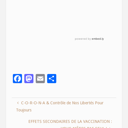
F
M
E
S
ac
as
m
h
e
to
ai
ar
C-O-R-O-N-A & Contrôle de Nos Libertés Pour
b
d
l
e
Toujours
o
o
o
n
EFFETS SECONDAIRES DE LA VACCINATION :