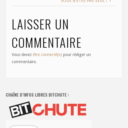
VOUS N’ÊTES PAS SEUL !
k
LAISSER UN
COMMENTAIRE
Vous devez
être connecté(e)
pour rédiger un
commentaire.
CHAÎNE D’INFOS LIBRES BITCHUTE :