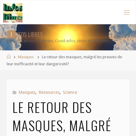
Aller
au
contenu
I
N
F
O
S
L
I
B
R
E
S
Liste de Lanceurs d'alertes. Covid-infos, idées et solutions.
Accueil
Masques
Le retour des masques, malgré les preuves de
leur inefficacité et leur dangerosité?
Masques
,
Ressources
,
Science
LE RETOUR DES
MASQUES, MALGRÉ