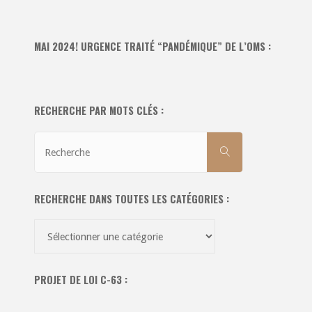
MAI 2024! URGENCE TRAITÉ “PANDÉMIQUE” DE L’OMS :
RECHERCHE PAR MOTS CLÉS :
Recherche
RECHERCHE
pour:
RECHERCHE DANS TOUTES LES CATÉGORIES :
Recherche
dans
toutes
PROJET DE LOI C-63 :
les
catégories