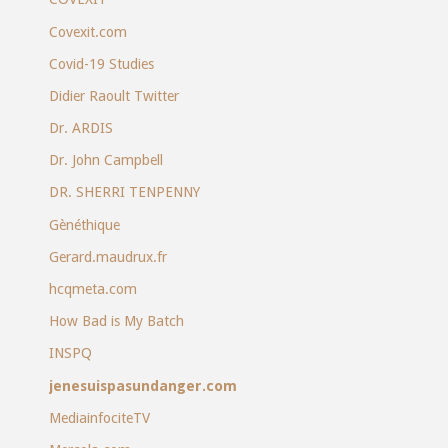
Covexit.com
Covid-19 Studies
Didier Raoult Twitter
Dr. ARDIS
Dr. John Campbell
DR. SHERRI TENPENNY
Gènéthique
Gerard.maudrux.fr
hcqmeta.com
How Bad is My Batch
INSPQ
jenesuispasundanger.com
MediainfociteTV