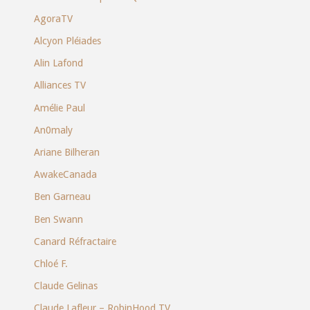
AgoraTV
Alcyon Pléiades
Alin Lafond
Alliances TV
Amélie Paul
An0maly
Ariane Bilheran
AwakeCanada
Ben Garneau
Ben Swann
Canard Réfractaire
Chloé F.
Claude Gelinas
Claude Lafleur – RobinHood TV