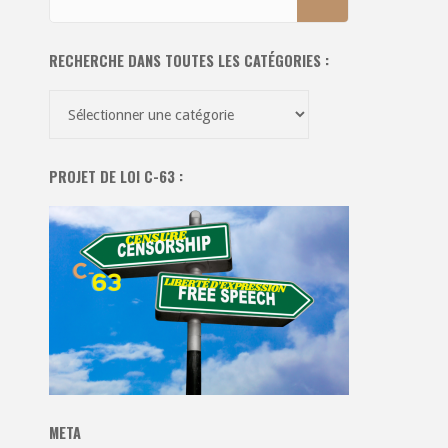
pour:
RECHERCHE DANS TOUTES LES CATÉGORIES :
Recherche
dans
toutes
PROJET DE LOI C-63 :
les
catégories
:
META