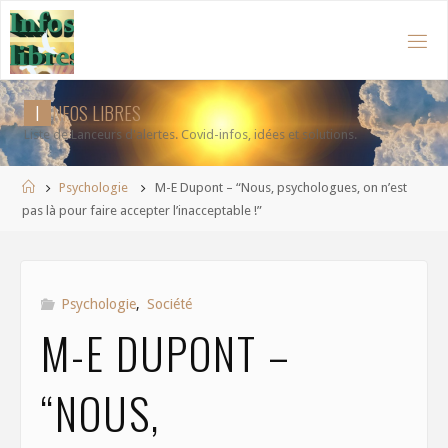
Aller
au
contenu
I
N
F
O
S
L
I
B
R
E
S
Liste de Lanceurs d'alertes. Covid-infos, idées et solutions.
Accueil
Psychologie
M-E Dupont – “Nous, psychologues, on n’est
pas là pour faire accepter l’inacceptable !”
Psychologie
,
Société
M-E DUPONT –
“NOUS,