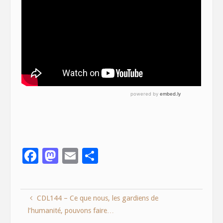
F
M
E
S
ac
as
m
h
e
to
ai
ar
CDL144 – Ce que nous, les gardiens de
b
d
l
e
l’humanité, pouvons faire…
o
o