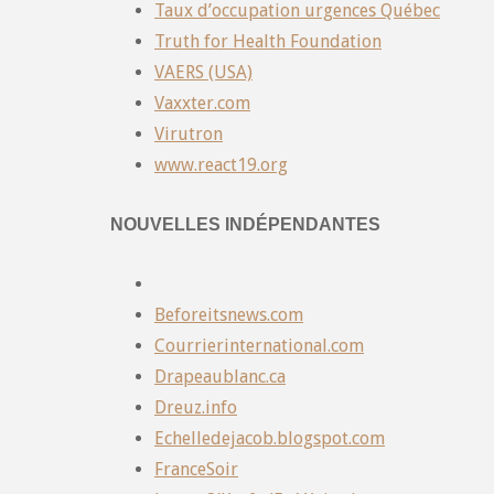
Taux d’occupation urgences Québec
Truth for Health Foundation
VAERS (USA)
Vaxxter.com
Virutron
www.react19.org
NOUVELLES INDÉPENDANTES
Beforeitsnews.com
Courrierinternational.com
Drapeaublanc.ca
Dreuz.info
Echelledejacob.blogspot.com
FranceSoir