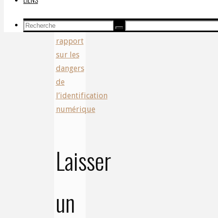
Nouveau
Monde
Recherche
Nouveau
Recherche
Recherche
pour:
rapport
sur les
dangers
de
l’identification
numérique
Laisser
un