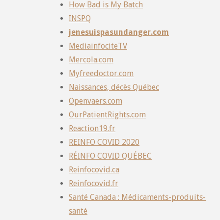
How Bad is My Batch
INSPQ
jenesuispasundanger.com
MediainfociteTV
Mercola.com
Myfreedoctor.com
Naissances, décès Québec
Openvaers.com
OurPatientRights.com
Reaction19.fr
REINFO COVID 2020
RÉINFO COVID QUÉBEC
Reinfocovid.ca
Reinfocovid.fr
Santé Canada : Médicaments-produits-
santé