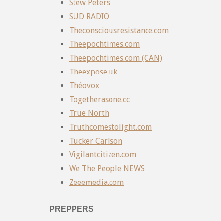
Stew Peters
SUD RADIO
Theconsciousresistance.com
Theepochtimes.com
Theepochtimes.com (CAN)
Theexpose.uk
Théovox
Togetherasone.cc
True North
Truthcomestolight.com
Tucker Carlson
Vigilantcitizen.com
We The People NEWS
Zeeemedia.com
PREPPERS