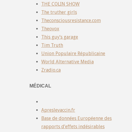
THE COLIN SHOW
The truther girls
Theconsciousresistance.com
Theovox
This guy’s garage
Tim Truth
Union Populaire Républicaine
World Alternative Media
Zradio.ca
MÉDICAL
Apreslevaccin.fr
Base de données Européenne des
rapports d’effets indésirables