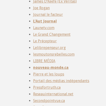
James O’Keefe (Ex Véritas)
Joe Rogan
Journal le facteur
L’Aut Journal
Launetv.com
Le Grand Changement
Le Précepteur
Lelibrepenseur.org
lesmoutonsrebelles.com
LIBRE MÉDIA
nouveau-monde.ca
Pierre et les loups
Portail des médias indépendants
Pressfortruth.ca
Reseauinternational.net
Secondpointvue.ca