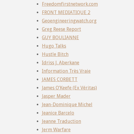
Freedomfirstnetwork.com
FRONT MEDIATIQUE 2
Geoengineeringwatch.org
Greg Reese Report
GUY BOULIANNE
Hugo Talks
Hustle Bitch
Idriss J. Aberkane
Information Très Vraie
JAMES CORBETT
James O’Keefe (Ex Véritas)
Jasper Mader
Jean-Dominique Michel
Jeanice Barcelo
Jeanne Traduction
Jerm Warfare