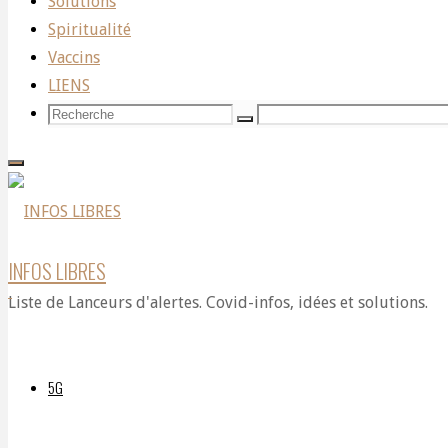
d’un
Solutions
Spiritualité
Vaccins
Nouveau
LIENS
Recherche
Recherche
Recherche
pour:
Monde
: 2
INFOS LIBRES
Liste de Lanceurs d'alertes. Covid-infos, idées et solutions.
–
5G
Le