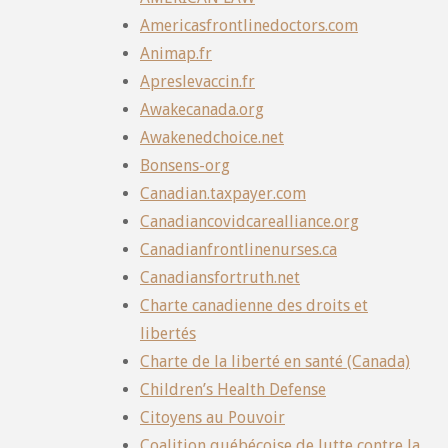
Americasfrontlinedoctors.com
Animap.fr
Apreslevaccin.fr
Awakecanada.org
Awakenedchoice.net
Bonsens-org
Canadian.taxpayer.com
Canadiancovidcarealliance.org
Canadianfrontlinenurses.ca
Canadiansfortruth.net
Charte canadienne des droits et
libertés
Charte de la liberté en santé (Canada)
Children’s Health Defense
Citoyens au Pouvoir
Coalition québécoise de lutte contre la