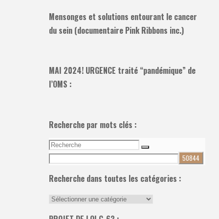
Mensonges et solutions entourant le cancer
du sein (documentaire Pink Ribbons inc.)
MAI 2024! URGENCE traité “pandémique” de
l’OMS :
Recherche par mots clés :
Recherche
Recherche
pour:
Recherche dans toutes les catégories :
Recherche
dans
PROJET DE LOI C-63 :