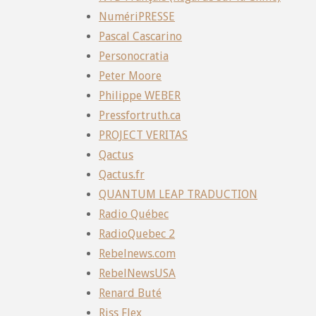
NumériPRESSE
Pascal Cascarino
Personocratia
Peter Moore
Philippe WEBER
Pressfortruth.ca
PROJECT VERITAS
Qactus
Qactus.fr
QUANTUM LEAP TRADUCTION
Radio Québec
RadioQuebec 2
Rebelnews.com
RebelNewsUSA
Renard Buté
Riss Flex