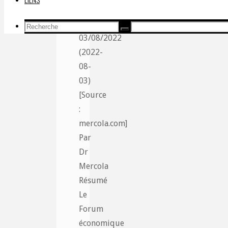
cannibalisme
Recherche
Recherche
Recherche
03/08/2022
pour:
(2022-
08-
03)
[Source
:
mercola.com]
Par
Dr
Mercola
Résumé
Le
Forum
économique