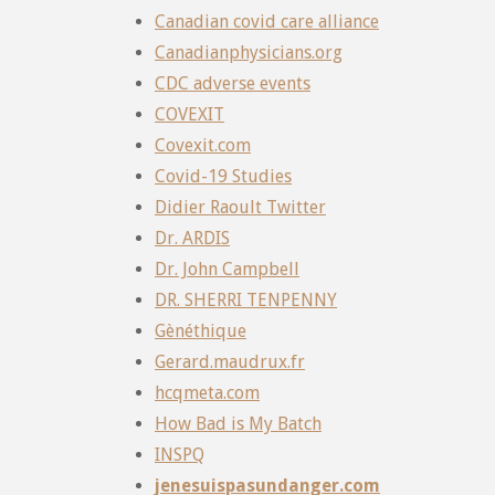
Canadian covid care alliance
Canadianphysicians.org
CDC adverse events
COVEXIT
Covexit.com
Covid-19 Studies
Didier Raoult Twitter
Dr. ARDIS
Dr. John Campbell
DR. SHERRI TENPENNY
Gènéthique
Gerard.maudrux.fr
hcqmeta.com
How Bad is My Batch
INSPQ
jenesuispasundanger.com