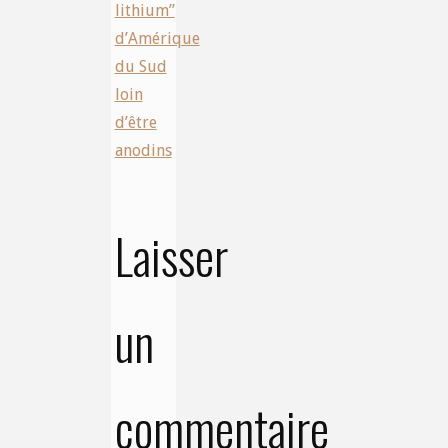
lithium”
d’Amérique
du Sud
loin
d’être
anodins
Laisser
un
commentaire