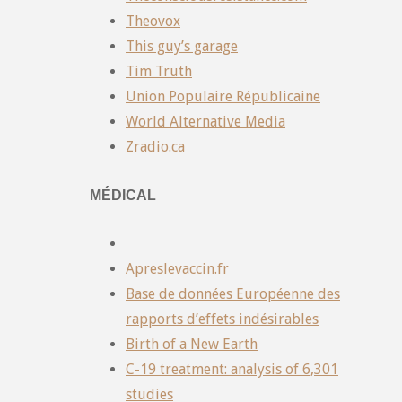
Theovox
This guy’s garage
Tim Truth
Union Populaire Républicaine
World Alternative Media
Zradio.ca
MÉDICAL
Apreslevaccin.fr
Base de données Européenne des
rapports d’effets indésirables
Birth of a New Earth
C-19 treatment: analysis of 6,301
studies