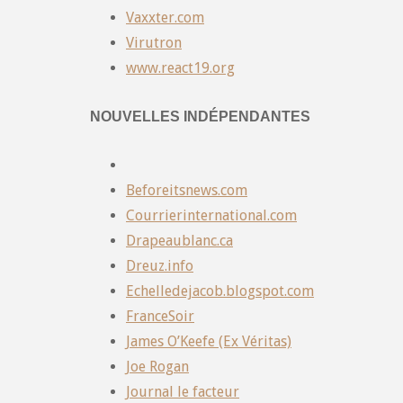
Vaxxter.com
Virutron
www.react19.org
NOUVELLES INDÉPENDANTES
Beforeitsnews.com
Courrierinternational.com
Drapeaublanc.ca
Dreuz.info
Echelledejacob.blogspot.com
FranceSoir
James O’Keefe (Ex Véritas)
Joe Rogan
Journal le facteur