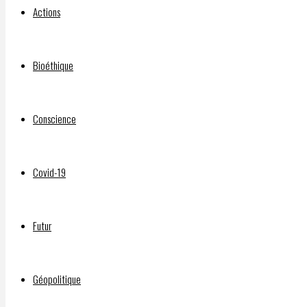
Actions
d’insectes
Bioéthique
—
Conscience
et
Covid-19
de
Futur
cannibalisme
Géopolitique