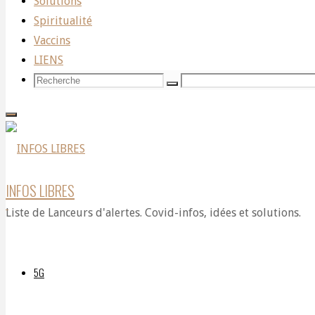
Solutions
Spiritualité
promeut
Vaccins
LIENS
Recherche
Recherche
Recherche
un
pour:
régime
INFOS LIBRES
Liste de Lanceurs d'alertes. Covid-infos, idées et solutions.
à
5G
base