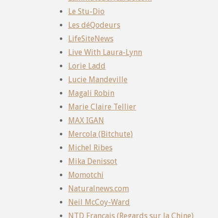
Le Stu-Dio
Les déQodeurs
LifeSiteNews
Live With Laura-Lynn
Lorie Ladd
Lucie Mandeville
Magali Robin
Marie Claire Tellier
MAX IGAN
Mercola (Bitchute)
Michel Ribes
Mika Denissot
Momotchi
Naturalnews.com
Neil McCoy-Ward
NTD Français (Regards sur la Chine)