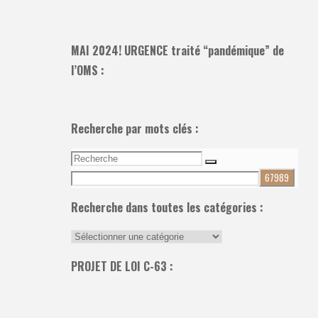
MAI 2024! URGENCE traité “pandémique” de
l’OMS :
Recherche par mots clés :
Recherche
Recherche
pour:
Recherche dans toutes les catégories :
Recherche
dans
PROJET DE LOI C-63 :
toutes
les
catégories