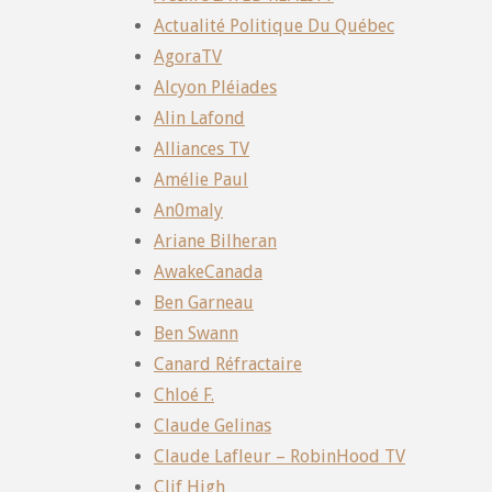
Actualité Politique Du Québec
AgoraTV
Alcyon Pléiades
Alin Lafond
Alliances TV
Amélie Paul
An0maly
Ariane Bilheran
AwakeCanada
Ben Garneau
Ben Swann
Canard Réfractaire
Chloé F.
Claude Gelinas
Claude Lafleur – RobinHood TV
Clif High