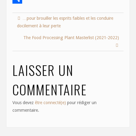
e
s
m
S
…pour brouiller les esprits faibles et les conduire
b
t
a
h
docilement à leur perte
o
o
i
a
o
d
l
r
The Food Processing Plant Masterlist (2021-2022)
k
o
e
n
LAISSER UN
COMMENTAIRE
Vous devez
être connecté(e)
pour rédiger un
commentaire.