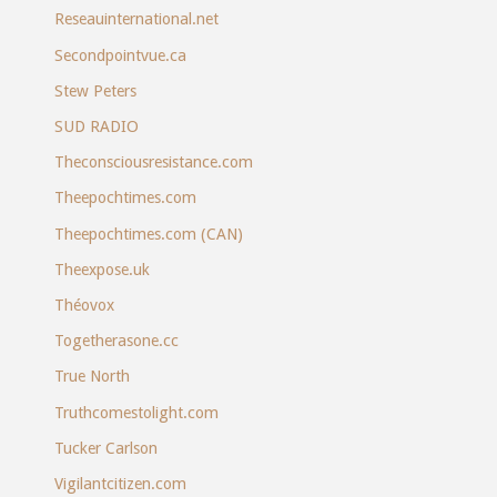
Reseauinternational.net
Secondpointvue.ca
Stew Peters
SUD RADIO
Theconsciousresistance.com
Theepochtimes.com
Theepochtimes.com (CAN)
Theexpose.uk
Théovox
Togetherasone.cc
True North
Truthcomestolight.com
Tucker Carlson
Vigilantcitizen.com