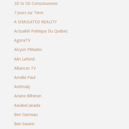
3D to 5D Consciousness
7 jours sur Terre
A SIMULATED REALITY
Actualité Politique Du Québec
AgoraTV
Alcyon Pléiades
Alin Lafond
Alliances TV
Amélie Paul
An0maly
Ariane Bilheran
AwakeCanada
Ben Garneau
Ben Swann