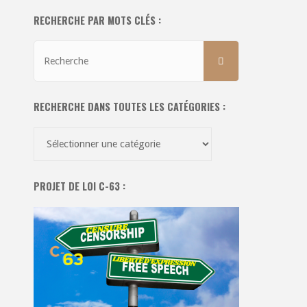
RECHERCHE PAR MOTS CLÉS :
Recherche
RECHERCHE
pour:
RECHERCHE DANS TOUTES LES CATÉGORIES :
Recherche
dans
toutes
PROJET DE LOI C-63 :
les
catégories
: