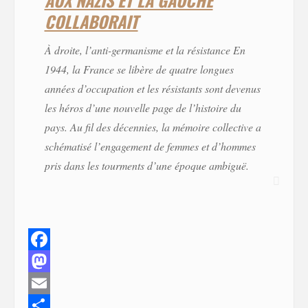
AUX NAZIS ET LA GAUCHE
COLLABORAIT
À droite, l’anti-germanisme et la résistance En
1944, la France se libère de quatre longues
années d’occupation et les résistants sont devenus
les héros d’une nouvelle page de l’histoire du
pays. Au fil des décennies, la mémoire collective a
schématisé l’engagement de femmes et d’hommes
pris dans les tourments d’une époque ambiguë.
F
a
M
c
a
E