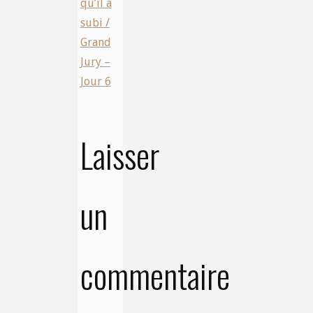
qu’il a
subi /
Grand
Jury –
Jour 6
Laisser
un
commentaire