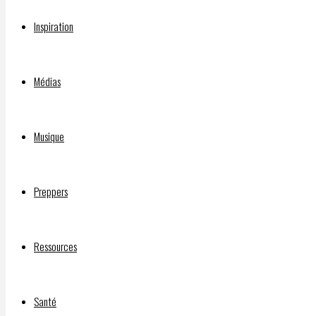
Dr
Inspiration
Médias
Martin
Musique
Zizi
Preppers
(première
Ressources
partie)
Santé