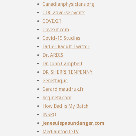
Canadianphysicians.org
CDC adverse events
COVEXIT
Covexit.com
Covid-19 Studies
Didier Raoult Twitter
Dr. ARDIS
Dr. John Campbell
DR. SHERRI TENPENNY
Gènéthique
Gerard.maudrux.fr
hcqmeta.com
How Bad is My Batch
INSPQ
jenesuispasundanger.com
MediainfociteTV