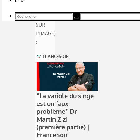
fois.
Recherche
(CLIQUER
Recherche
Recherche
pour:
SUR
L’IMAGE)
: