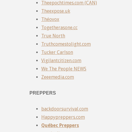
Theepochtimes.com (CAN)
Theexpose.uk
Théovox
Togetherasone.cc
True North
Truthcomestolight.com
Tucker Carlson
Vigilantcitizen.com
We The People NEWS
Zeeemedia.com
PREPPERS
backdoorsurvival.com
Happypreppers.com
Québec Preppers