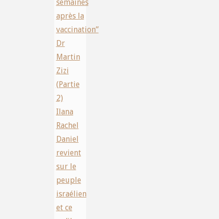
semaines
après la
vaccination”
Dr
Martin
Zizi
(Partie
2)
Ilana
Rachel
Daniel
revient
sur le
peuple
israélien
et ce