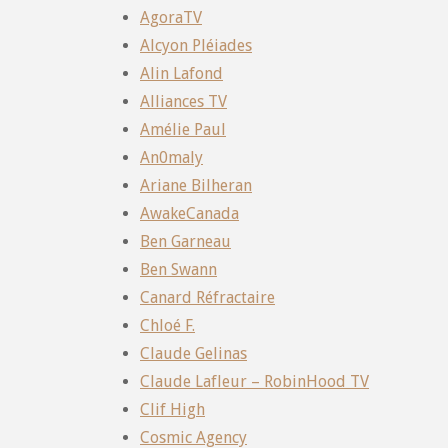
AgoraTV
Alcyon Pléiades
Alin Lafond
Alliances TV
Amélie Paul
An0maly
Ariane Bilheran
AwakeCanada
Ben Garneau
Ben Swann
Canard Réfractaire
Chloé F.
Claude Gelinas
Claude Lafleur – RobinHood TV
Clif High
Cosmic Agency