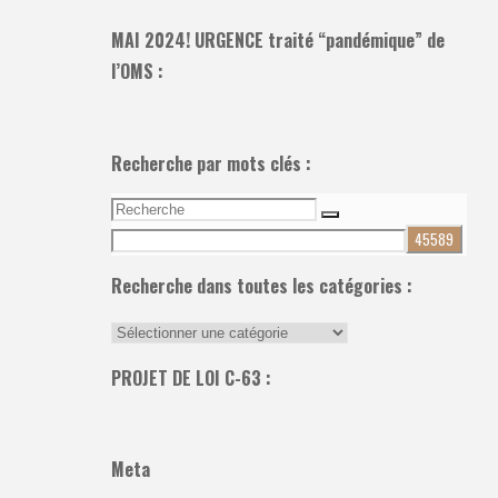
MAI 2024! URGENCE traité “pandémique” de
l’OMS :
Recherche par mots clés :
Recherche
Recherche
pour:
Recherche dans toutes les catégories :
Recherche
dans
PROJET DE LOI C-63 :
toutes
les
catégories
Meta
: