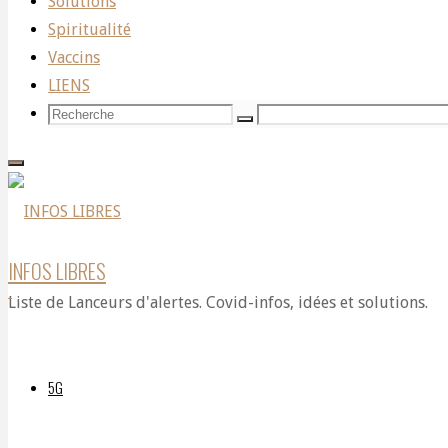
variole du
Solutions
haut
singe est un
Spiritualité
faux
Vaccins
VIDÉO
problème”
LIENS
Recherche
Recherche
Dr Martin
Recherche
pour:
Zizi
:
(première
partie)
“La
INFOS LIBRES
Liste de Lanceurs d'alertes. Covid-infos, idées et solutions.
variole
5G
du