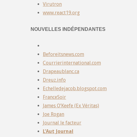
Virutron
www.react19.org
NOUVELLES INDÉPENDANTES
Beforeitsnews.com
Courrierinternational.com
Drapeaublanc.ca
Dreuz.info
Echelledejacob.blogspot.com
FranceSoir
James O’Keefe (Ex Véritas)
Joe Rogan
Journal le facteur
L’Aut Journal