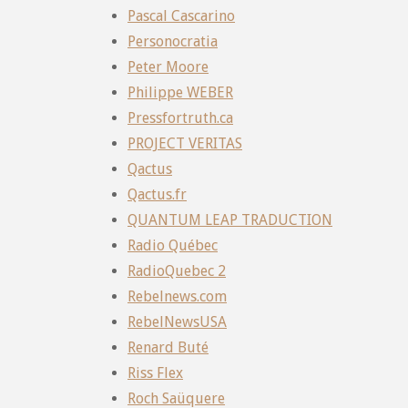
Pascal Cascarino
Personocratia
Peter Moore
Philippe WEBER
Pressfortruth.ca
PROJECT VERITAS
Qactus
Qactus.fr
QUANTUM LEAP TRADUCTION
Radio Québec
RadioQuebec 2
Rebelnews.com
RebelNewsUSA
Renard Buté
Riss Flex
Roch Saüquere