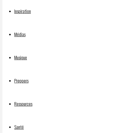
Vous devez
être connecté(e)
pour rédiger un comme
Inspiration
Chaîne d’INFOS LIBRES BitChute :
Médias
INJECTIONS EXPÉRIMENTALES CONTRE LA C-19 : PROBLÈMES 
Musique
Qui a financé le film “Sound of Freedom”?
Preppers
DOCUMENTAIRE “SILENCE, ON VACCINE” :
Ressources
©2026 INFOS LIBRES
Santé