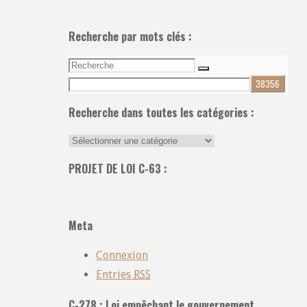
Recherche par mots clés :
Recherche
Recherche
pour:
Recherche dans toutes les catégories :
Recherche
dans
PROJET DE LOI C-63 :
toutes
les
catégories
Meta
:
Connexion
Entries
RSS
C-278 : Loi empêchant le gouvernement