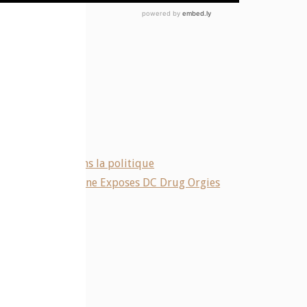
mérindienne et dans la politique
Murder, Roger Stone Exposes DC Drug Orgies
e