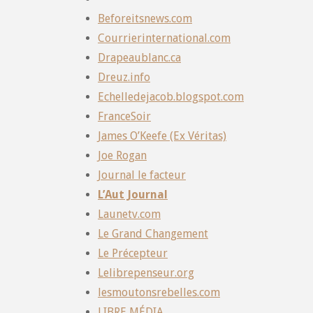
Beforeitsnews.com
Courrierinternational.com
Drapeaublanc.ca
Dreuz.info
Echelledejacob.blogspot.com
FranceSoir
James O’Keefe (Ex Véritas)
Joe Rogan
Journal le facteur
L’Aut Journal
Launetv.com
Le Grand Changement
Le Précepteur
Lelibrepenseur.org
lesmoutonsrebelles.com
LIBRE MÉDIA