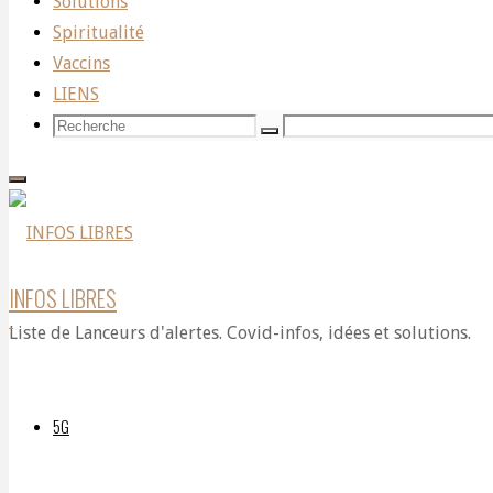
Solutions
de
Spiritualité
Vaccins
LIENS
la
Recherche
Recherche
Recherche
pour:
guerre
INFOS LIBRES
psychologique
Liste de Lanceurs d'alertes. Covid-infos, idées et solutions.
5G
Par
DELPHIAVALON