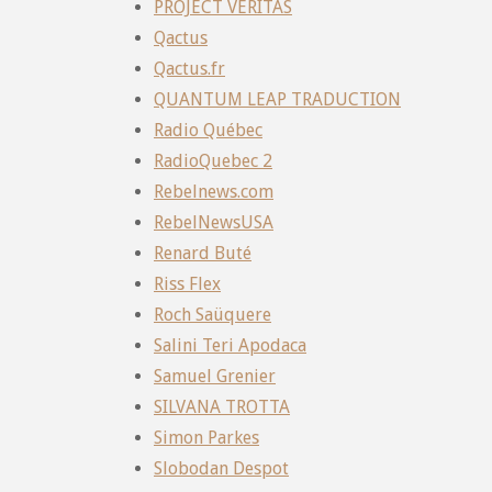
PROJECT VERITAS
Qactus
Qactus.fr
QUANTUM LEAP TRADUCTION
Radio Québec
RadioQuebec 2
Rebelnews.com
RebelNewsUSA
Renard Buté
Riss Flex
Roch Saüquere
Salini Teri Apodaca
Samuel Grenier
SILVANA TROTTA
Simon Parkes
Slobodan Despot