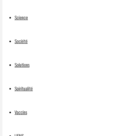
reign
crushes
Science
all
dissent
Buffy
Société
Sainte-
Marie
Solutions
met de
l’ordre
dans
Spiritualité
l’histoire
amérindienne
et dans
Vaccins
la
politique
LIENS