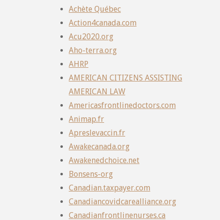
Achète Québec
Action4canada.com
Acu2020.org
Aho-terra.org
AHRP
AMERICAN CITIZENS ASSISTING
AMERICAN LAW
Americasfrontlinedoctors.com
Animap.fr
Apreslevaccin.fr
Awakecanada.org
Awakenedchoice.net
Bonsens-org
Canadian.taxpayer.com
Canadiancovidcarealliance.org
Canadianfrontlinenurses.ca