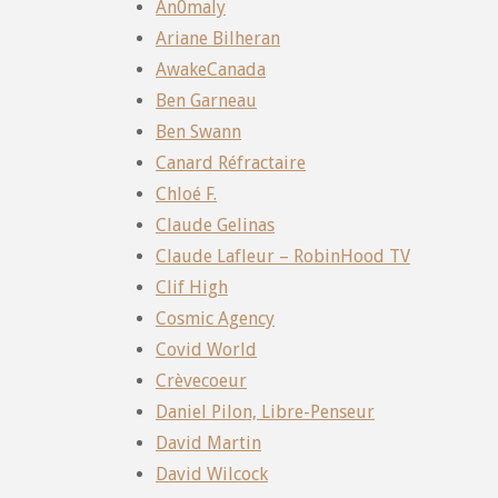
An0maly
Ariane Bilheran
AwakeCanada
Ben Garneau
Ben Swann
Canard Réfractaire
Chloé F.
Claude Gelinas
Claude Lafleur – RobinHood TV
Clif High
Cosmic Agency
Covid World
Crèvecoeur
Daniel Pilon, Libre-Penseur
David Martin
David Wilcock