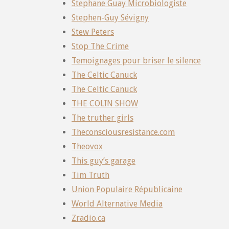
Stephane Guay Microbiologiste
Stephen-Guy Sévigny
Stew Peters
Stop The Crime
Temoignages pour briser le silence
The Celtic Canuck
The Celtic Canuck
THE COLIN SHOW
The truther girls
Theconsciousresistance.com
Theovox
This guy’s garage
Tim Truth
Union Populaire Républicaine
World Alternative Media
Zradio.ca