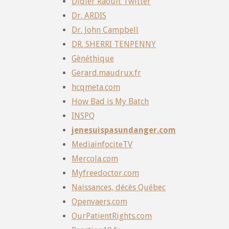
Didier Raoult Twitter
Dr. ARDIS
Dr. John Campbell
DR. SHERRI TENPENNY
Gènéthique
Gerard.maudrux.fr
hcqmeta.com
How Bad is My Batch
INSPQ
jenesuispasundanger.com
MediainfociteTV
Mercola.com
Myfreedoctor.com
Naissances, décès Québec
Openvaers.com
OurPatientRights.com