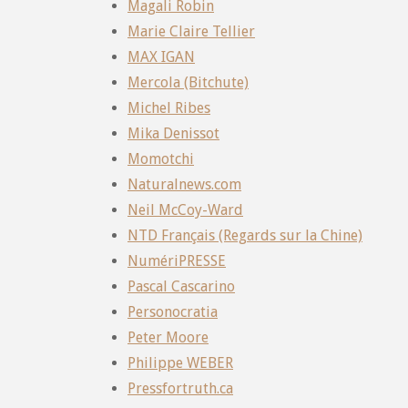
Magali Robin
Marie Claire Tellier
MAX IGAN
Mercola (Bitchute)
Michel Ribes
Mika Denissot
Momotchi
Naturalnews.com
Neil McCoy-Ward
NTD Français (Regards sur la Chine)
NumériPRESSE
Pascal Cascarino
Personocratia
Peter Moore
Philippe WEBER
Pressfortruth.ca