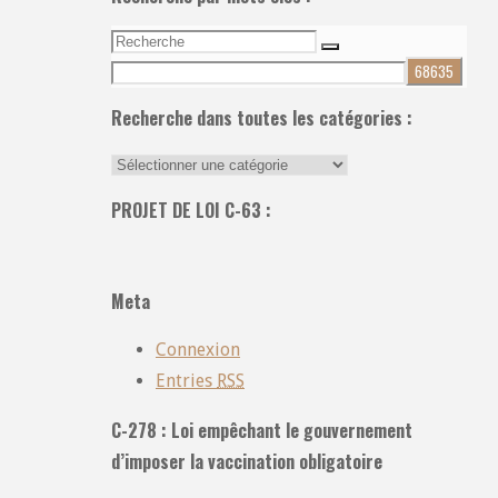
Recherche
Recherche
pour:
Recherche dans toutes les catégories :
Recherche
dans
PROJET DE LOI C-63 :
toutes
les
catégories
Meta
:
Connexion
Entries
RSS
C-278 : Loi empêchant le gouvernement
d’imposer la vaccination obligatoire