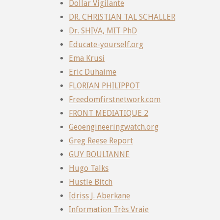
Dollar Vigilante
DR. CHRISTIAN TAL SCHALLER
Dr. SHIVA, MIT PhD
Educate-yourself.org
Ema Krusi
Eric Duhaime
FLORIAN PHILIPPOT
Freedomfirstnetwork.com
FRONT MEDIATIQUE 2
Geoengineeringwatch.org
Greg Reese Report
GUY BOULIANNE
Hugo Talks
Hustle Bitch
Idriss J. Aberkane
Information Très Vraie