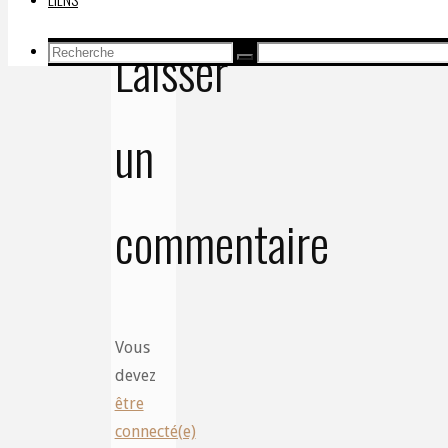
Laisser
Recherche
Recherche
Recherche
pour:
un
commentaire
Vous
devez
être
connecté(e)