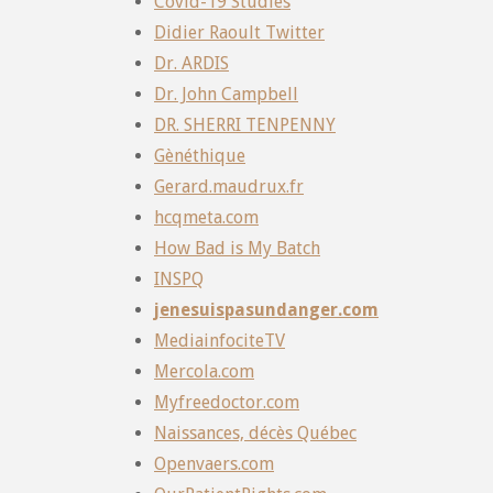
Covid-19 Studies
Didier Raoult Twitter
Dr. ARDIS
Dr. John Campbell
DR. SHERRI TENPENNY
Gènéthique
Gerard.maudrux.fr
hcqmeta.com
How Bad is My Batch
INSPQ
jenesuispasundanger.com
MediainfociteTV
Mercola.com
Myfreedoctor.com
Naissances, décès Québec
Openvaers.com