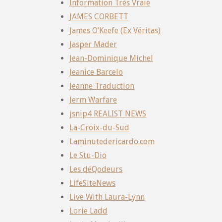
Information Très Vraie
JAMES CORBETT
James O’Keefe (Ex Véritas)
Jasper Mader
Jean-Dominique Michel
Jeanice Barcelo
Jeanne Traduction
Jerm Warfare
jsnip4 REALIST NEWS
La-Croix-du-Sud
Laminutedericardo.com
Le Stu-Dio
Les déQodeurs
LifeSiteNews
Live With Laura-Lynn
Lorie Ladd