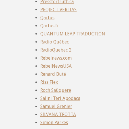
Pressfortruth.ca
PROJECT VERITAS
Qactus
Qactus.fr
QUANTUM LEAP TRADUCTION
Radio Québec
RadioQuebec 2
Rebelnews.com
RebelNewsUSA
Renard Buté
Riss Flex
Roch Saüquere
Salini Teri Apodaca
Samuel Grenier
SILVANA TROTTA
Simon Parkes