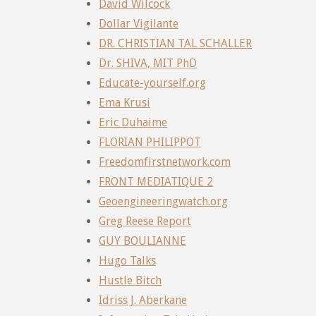
David Wilcock
Dollar Vigilante
DR. CHRISTIAN TAL SCHALLER
Dr. SHIVA, MIT PhD
Educate-yourself.org
Ema Krusi
Eric Duhaime
FLORIAN PHILIPPOT
Freedomfirstnetwork.com
FRONT MEDIATIQUE 2
Geoengineeringwatch.org
Greg Reese Report
GUY BOULIANNE
Hugo Talks
Hustle Bitch
Idriss J. Aberkane