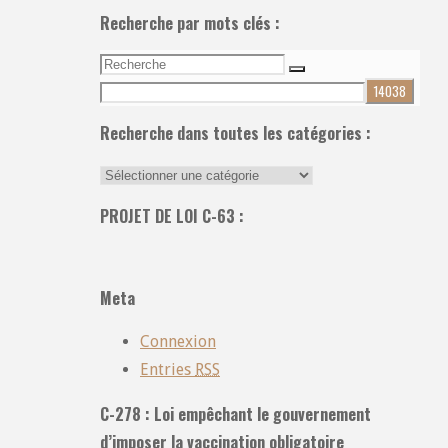
Recherche par mots clés :
Recherche
Recherche
pour:
Recherche dans toutes les catégories :
Recherche
dans
PROJET DE LOI C-63 :
toutes
les
catégories
Meta
:
Connexion
Entries
RSS
C-278 : Loi empêchant le gouvernement
d’imposer la vaccination obligatoire