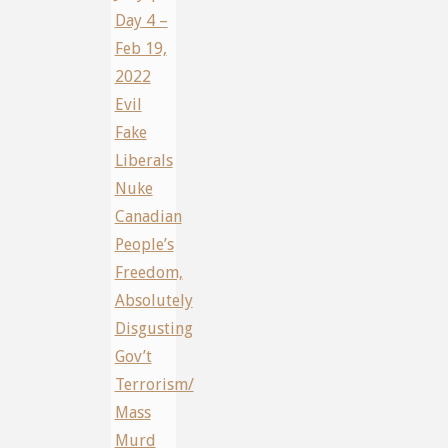
Day 4 –
Feb 19,
2022
Evil
Fake
Liberals
Nuke
Canadian
People’s
Freedom,
Absolutely
Disgusting
Gov’t
Terrorism/
Mass
Murd