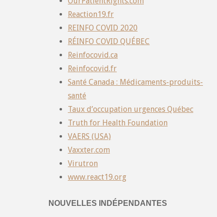
OurPatientRights.com
Reaction19.fr
REINFO COVID 2020
RÉINFO COVID QUÉBEC
Reinfocovid.ca
Reinfocovid.fr
Santé Canada : Médicaments-produits-
santé
Taux d’occupation urgences Québec
Truth for Health Foundation
VAERS (USA)
Vaxxter.com
Virutron
www.react19.org
NOUVELLES INDÉPENDANTES