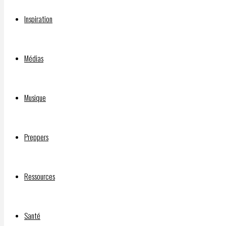
Par
Inspiration
FUTURNEUF
20
février
Médias
2022
20
février
Musique
2022
Stuart
Preppers
Myiow
du
Conseil
Ressources
traditionnel
Mohawk,
près de
Santé