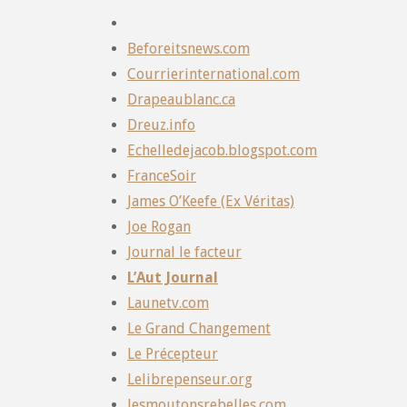
Beforeitsnews.com
Courrierinternational.com
Drapeaublanc.ca
Dreuz.info
Echelledejacob.blogspot.com
FranceSoir
James O’Keefe (Ex Véritas)
Joe Rogan
Journal le facteur
L’Aut Journal
Launetv.com
Le Grand Changement
Le Précepteur
Lelibrepenseur.org
lesmoutonsrebelles.com