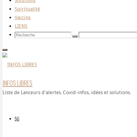
Solutions
What
Spiritualité
Vaccins
LIENS
Can
Recherche
Recherche
Recherche
pour:
Humanity
INFOS LIBRES
Learn
Liste de Lanceurs d'alertes. Covid-infos, idées et solutions.
From
5G