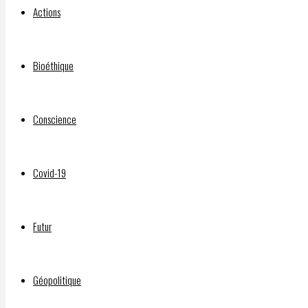
The
Actions
Great
Bioéthique
Law
Conscience
Covid-19
of
Futur
Peace?
Géopolitique