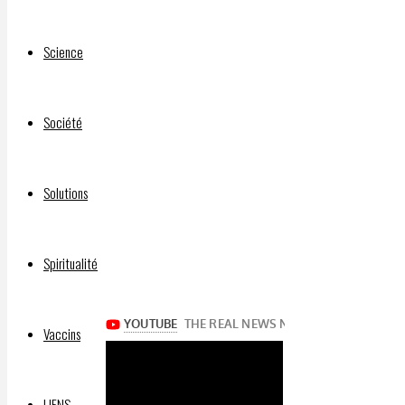
Montréal,
explique
Science
qu’une
paix
durable
Société
dépend
de
notre
Solutions
respect
des lois
de la
Spiritualité
création
Vaccins
LIENS