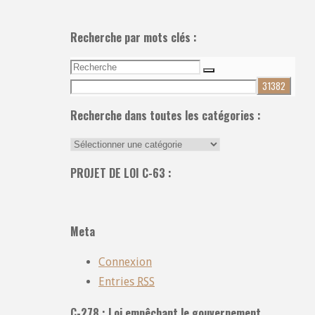
Recherche par mots clés :
Recherche
Recherche
pour:
Recherche dans toutes les catégories :
Recherche
dans
PROJET DE LOI C-63 :
toutes
les
catégories
Meta
:
Connexion
Entries
RSS
C-278 : Loi empêchant le gouvernement