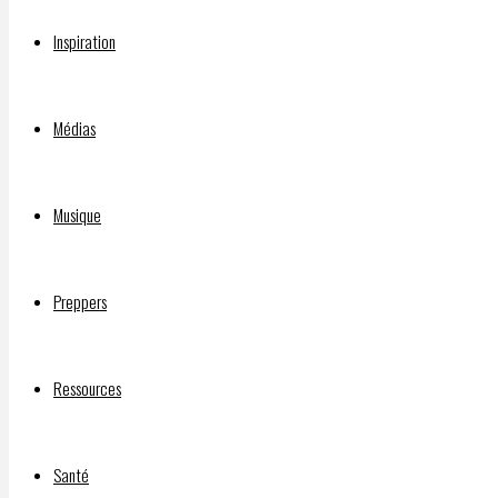
Inspiration
Vous devez
être connecté(e)
pour rédiger un comme
Chaîne d’INFOS LIBRES BitChute :
Médias
INJECTIONS EXPÉRIMENTALES CONTRE LA C-19 : PROBLÈMES 
Musique
Qui a financé le film “Sound of Freedom”?
Preppers
DOCUMENTAIRE “SILENCE, ON VACCINE” :
Ressources
©2026 INFOS LIBRES
Santé