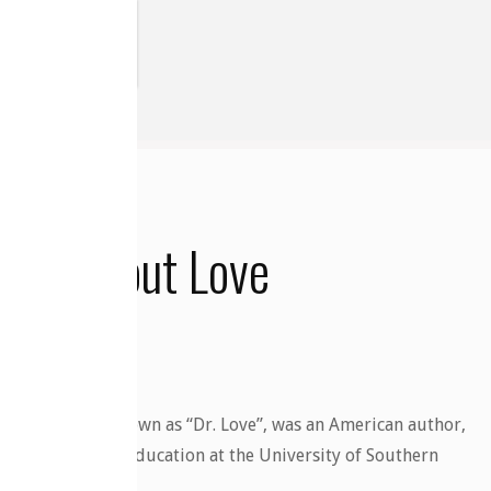
our / about Love
2, 1998), also known as “Dr. Love”, was an American author,
ment of Special Education at the University of Southern