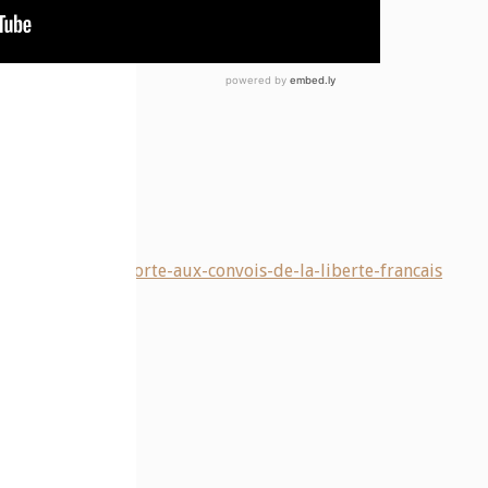
r-preter-main-forte-aux-convois-de-la-liberte-francais
e