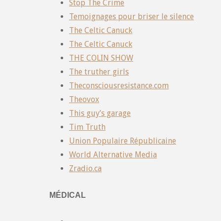
Stop The Crime
Temoignages pour briser le silence
The Celtic Canuck
The Celtic Canuck
THE COLIN SHOW
The truther girls
Theconsciousresistance.com
Theovox
This guy’s garage
Tim Truth
Union Populaire Républicaine
World Alternative Media
Zradio.ca
MÉDICAL