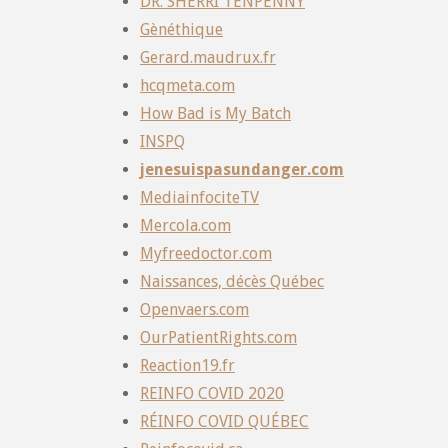
DR. SHERRI TENPENNY
Gènéthique
Gerard.maudrux.fr
hcqmeta.com
How Bad is My Batch
INSPQ
jenesuispasundanger.com
MediainfociteTV
Mercola.com
Myfreedoctor.com
Naissances, décès Québec
Openvaers.com
OurPatientRights.com
Reaction19.fr
REINFO COVID 2020
RÉINFO COVID QUÉBEC