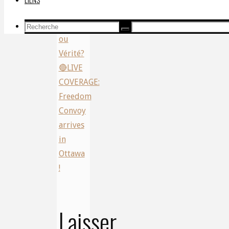
Moule:
Désinformation
Recherche
Recherche
Recherche
ou
pour:
Vérité?
🔴LIVE
COVERAGE:
Freedom
Convoy
arrives
in
Ottawa
!
Laisser