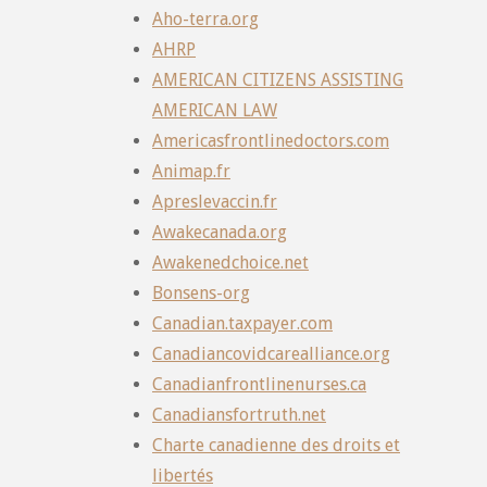
Aho-terra.org
AHRP
AMERICAN CITIZENS ASSISTING
AMERICAN LAW
Americasfrontlinedoctors.com
Animap.fr
Apreslevaccin.fr
Awakecanada.org
Awakenedchoice.net
Bonsens-org
Canadian.taxpayer.com
Canadiancovidcarealliance.org
Canadianfrontlinenurses.ca
Canadiansfortruth.net
Charte canadienne des droits et
libertés