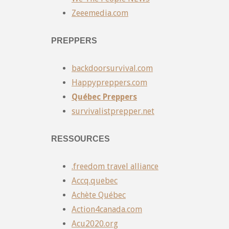
Zeeemedia.com
PREPPERS
backdoorsurvival.com
Happypreppers.com
Québec Preppers
survivalistprepper.net
RESSOURCES
.freedom travel alliance
Accq.quebec
Achète Québec
Action4canada.com
Acu2020.org