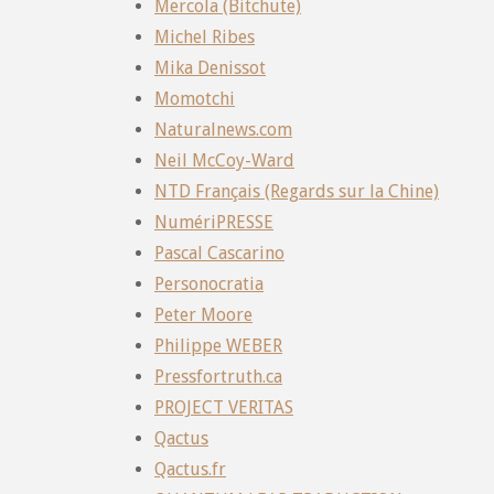
Mercola (Bitchute)
Michel Ribes
Mika Denissot
Momotchi
Naturalnews.com
Neil McCoy-Ward
NTD Français (Regards sur la Chine)
NumériPRESSE
Pascal Cascarino
Personocratia
Peter Moore
Philippe WEBER
Pressfortruth.ca
PROJECT VERITAS
Qactus
Qactus.fr