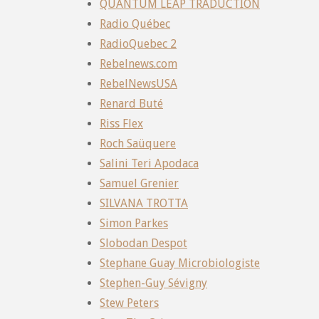
QUANTUM LEAP TRADUCTION
Radio Québec
RadioQuebec 2
Rebelnews.com
RebelNewsUSA
Renard Buté
Riss Flex
Roch Saüquere
Salini Teri Apodaca
Samuel Grenier
SILVANA TROTTA
Simon Parkes
Slobodan Despot
Stephane Guay Microbiologiste
Stephen-Guy Sévigny
Stew Peters