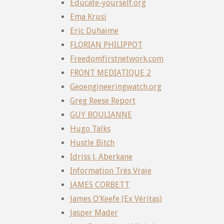
Educate-yourself.org
Ema Krusi
Eric Duhaime
FLORIAN PHILIPPOT
Freedomfirstnetwork.com
FRONT MEDIATIQUE 2
Geoengineeringwatch.org
Greg Reese Report
GUY BOULIANNE
Hugo Talks
Hustle Bitch
Idriss J. Aberkane
Information Très Vraie
JAMES CORBETT
James O’Keefe (Ex Véritas)
Jasper Mader