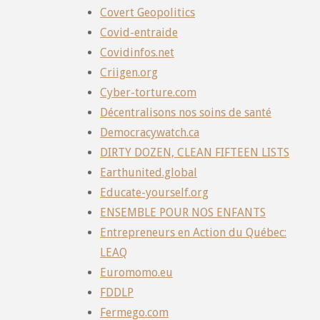
Covert Geopolitics
Covid-entraide
Covidinfos.net
Criigen.org
Cyber-torture.com
Décentralisons nos soins de santé
Democracywatch.ca
DIRTY DOZEN, CLEAN FIFTEEN LISTS
Earthunited.global
Educate-yourself.org
ENSEMBLE POUR NOS ENFANTS
Entrepreneurs en Action du Québec:
LEAQ
Euromomo.eu
FDDLP
Fermego.com