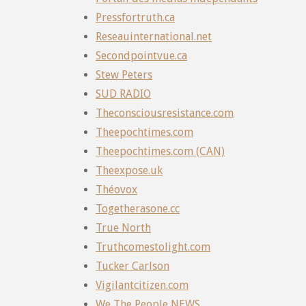
Pressfortruth.ca
Reseauinternational.net
Secondpointvue.ca
Stew Peters
SUD RADIO
Theconsciousresistance.com
Theepochtimes.com
Theepochtimes.com (CAN)
Theexpose.uk
Théovox
Togetherasone.cc
True North
Truthcomestolight.com
Tucker Carlson
Vigilantcitizen.com
We The People NEWS