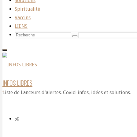
Solutions
Spiritualité
The
Vaccins
LIENS
Recherche
Recherche
Recherche
Storm
pour:
(MAX
INFOS LIBRES
Liste de Lanceurs d'alertes. Covid-infos, idées et solutions.
IGAN)
5G
Par