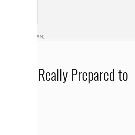
 to Take? (MAX IGAN)
People Really Prepared to
e 2021