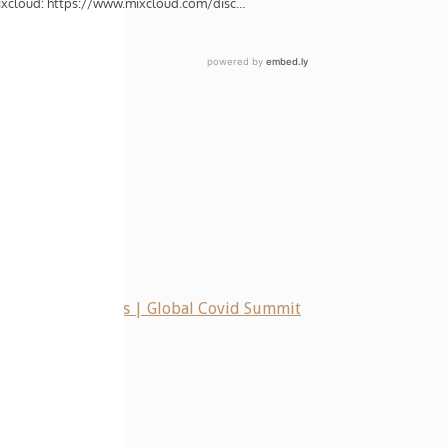
 wars
s On mRNA Vaccines | Global Covid Summit
e