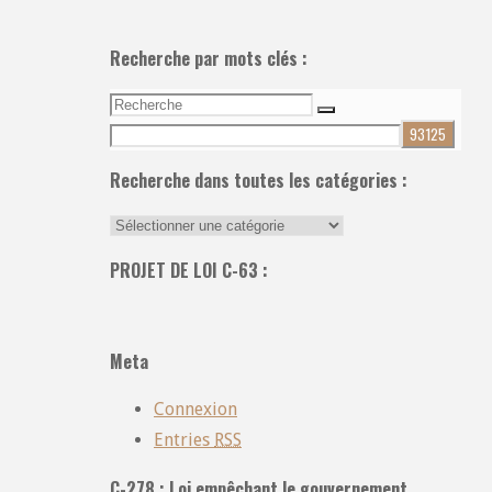
Recherche par mots clés :
Recherche
Recherche
pour:
Recherche dans toutes les catégories :
Recherche
dans
PROJET DE LOI C-63 :
toutes
les
catégories
Meta
:
Connexion
Entries
RSS
C-278 : Loi empêchant le gouvernement