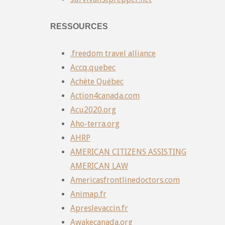
RESSOURCES
.freedom travel alliance
Accq.quebec
Achète Québec
Action4canada.com
Acu2020.org
Aho-terra.org
AHRP
AMERICAN CITIZENS ASSISTING
AMERICAN LAW
Americasfrontlinedoctors.com
Animap.fr
Apreslevaccin.fr
Awakecanada.org