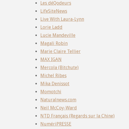
Les déQodeurs
LifeSiteNews
Live With Laura-Lynn
Lorie Ladd
Lucie Mandeville
Magali Robin
Marie Claire Tellier
MAX IGAN
Mercola (Bitchute)
Michel Ribes
Mika Denissot
Momotchi
Naturalnews.com
Neil McCoy-Ward
NTD Français (Regards sur la Chine)
NumériPRESSE