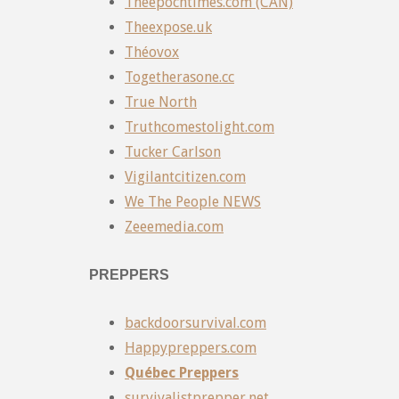
Theepochtimes.com (CAN)
Theexpose.uk
Théovox
Togetherasone.cc
True North
Truthcomestolight.com
Tucker Carlson
Vigilantcitizen.com
We The People NEWS
Zeeemedia.com
PREPPERS
backdoorsurvival.com
Happypreppers.com
Québec Preppers
survivalistprepper.net