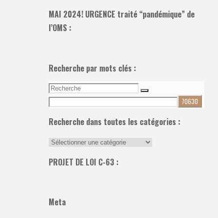
MAI 2024! URGENCE traité “pandémique” de
l’OMS :
Recherche par mots clés :
Recherche
Recherche
pour:
Recherche dans toutes les catégories :
Recherche
dans
PROJET DE LOI C-63 :
toutes
les
catégories
Meta
: