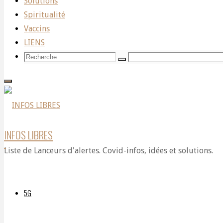
Glass:
Solutions
Spiritualité
Vaccins
From
LIENS
Recherche
Recherche
Recherche
pour:
the
Mouths
INFOS LIBRES
Liste de Lanceurs d'alertes. Covid-infos, idées et solutions.
of
5G