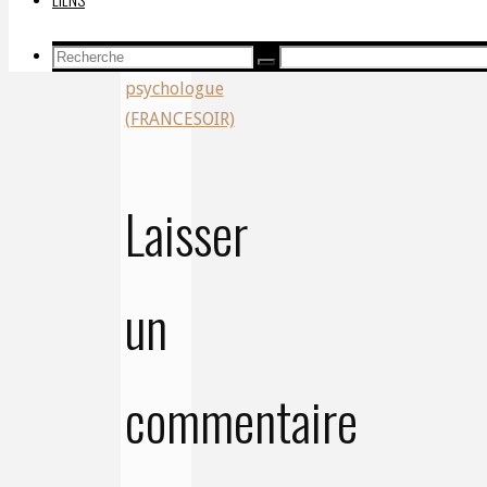
Sonia
Recherche
Delahaigue,
Recherche
Recherche
pour:
psychologue
(FRANCESOIR)
Laisser
un
commentaire