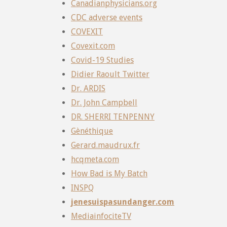
Canadianphysicians.org
CDC adverse events
COVEXIT
Covexit.com
Covid-19 Studies
Didier Raoult Twitter
Dr. ARDIS
Dr. John Campbell
DR. SHERRI TENPENNY
Gènéthique
Gerard.maudrux.fr
hcqmeta.com
How Bad is My Batch
INSPQ
jenesuispasundanger.com
MediainfociteTV