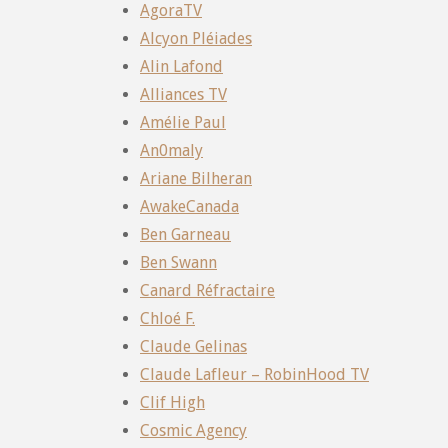
AgoraTV
Alcyon Pléiades
Alin Lafond
Alliances TV
Amélie Paul
An0maly
Ariane Bilheran
AwakeCanada
Ben Garneau
Ben Swann
Canard Réfractaire
Chloé F.
Claude Gelinas
Claude Lafleur – RobinHood TV
Clif High
Cosmic Agency