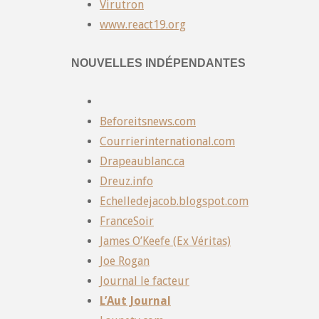
Virutron
www.react19.org
NOUVELLES INDÉPENDANTES
Beforeitsnews.com
Courrierinternational.com
Drapeaublanc.ca
Dreuz.info
Echelledejacob.blogspot.com
FranceSoir
James O’Keefe (Ex Véritas)
Joe Rogan
Journal le facteur
L’Aut Journal