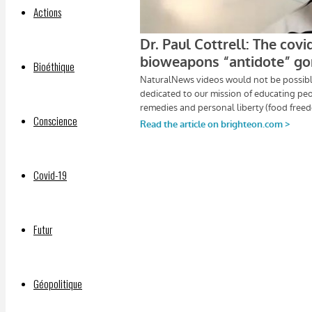
Actions
Bioéthique
Conscience
Covid-19
Futur
Géopolitique