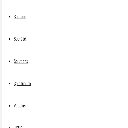
INJECTIONS EXPÉRIMENTALES CONTRE LA C-19 : PROBLÈMES 
Science
Qui a financé le film “Sound of Freedom”?
Société
DOCUMENTAIRE “SILENCE, ON VACCINE” :
Solutions
©2026 INFOS LIBRES
Spiritualité
Vaccins
LIENS