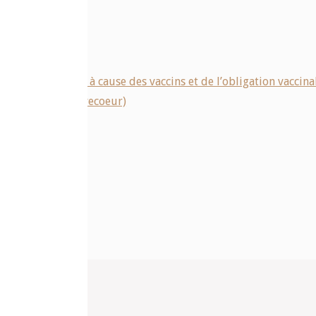
ire est en cours à cause des vaccins et de l’obligation vaccina
(Jean-Jacques Crèvecoeur)
e
ntaire.