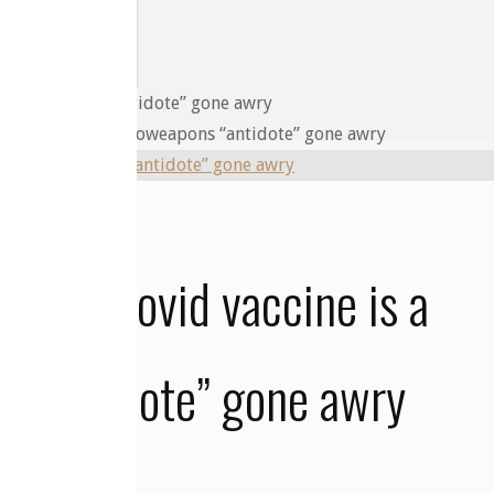
 is a government bioweapons “antidote” gone awry
ll: The covid vaccine is a
 “antidote” gone awry