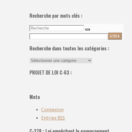
Recherche par mots clés :
Recherche
Recherche
pour:
Recherche dans toutes les catégories :
Recherche
dans
PROJET DE LOI C-63 :
toutes
les
catégories
Meta
:
Connexion
Entries
RSS
C-278 : Loi empêchant le gouvernement