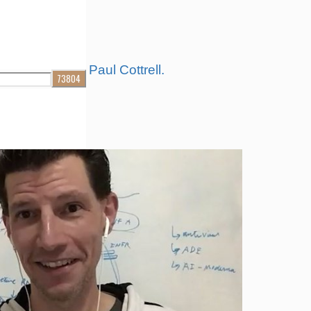
21
demic with Dr. Paul Cottrell.