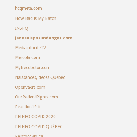
hcqmeta.com
How Bad is My Batch
INSPQ
jenesuispasundanger.com
MediainfociteTV
Mercola.com
Myfreedoctor.com
Naissances, décès Québec
Openvaers.com
OurPatientRights.com
Reaction19.fr
REINFO COVID 2020
RÉINFO COVID QUÉBEC
Reinfocovid.ca