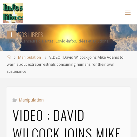
Aller
au
contenu
I
N
F
O
S
L
I
B
R
E
S
Liste de Lanceurs d'alertes. Covid-infos, idées et solutions.
Accueil
Manipulation
VIDEO : David Wilcock joins Mike Adams to
warn about extraterrestrials consuming humans for their own
sustenance
Manipulation
VIDEO : DAVID
WILCOCK JOINS MIKE