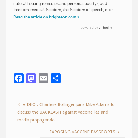
F
M
E
S
ac
as
m
h
e
to
ai
ar
VIDEO : Charlene Bollinger joins Mike Adams to
b
d
l
e
discuss the BACKLASH against vaccine lies and
o
o
media propaganda
o
n
EXPOSING VACCINE PASSPORTS
k