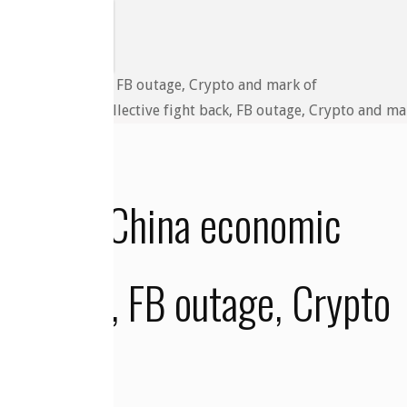
nomic woes, the collective fight back, FB outage, Crypto and ma
he east, China economic
ght back, FB outage, Crypto