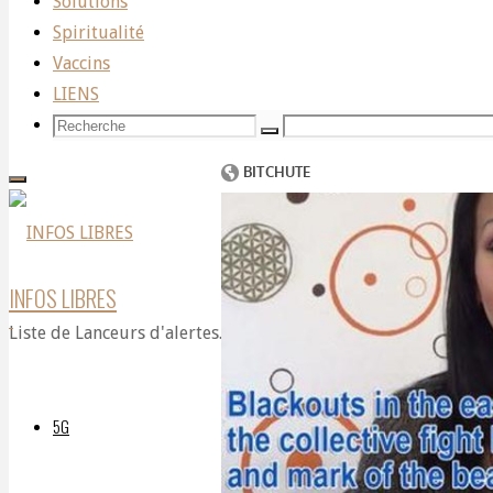
Solutions
Spiritualité
Vaccins
Par
DELPHIAVALON
11 octobre 2021
11 octobre 20
LIENS
(CLICK ON IMAGE) :
Recherche
Recherche
Recherche
pour:
INFOS LIBRES
Liste de Lanceurs d'alertes. Covid-infos, idées et solutions.
5G