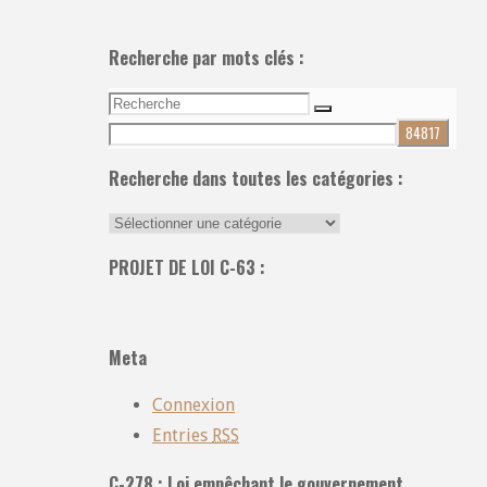
Recherche par mots clés :
Recherche
Recherche
pour:
Recherche dans toutes les catégories :
Recherche
dans
PROJET DE LOI C-63 :
toutes
les
catégories
Meta
:
Connexion
Entries
RSS
C-278 : Loi empêchant le gouvernement