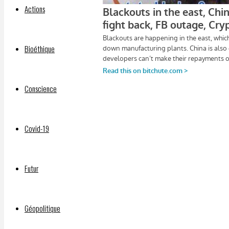
Actions
Bioéthique
Conscience
Blackouts are happening in the east, which is causi
manufacturing plants. China is also experiencing e
Covid-19
repayments on time. There’s a lot resistance in the 
commentary on the Fb outage, which I definitely do 
Futur
evidence that crypto, digital covid passport, and QR
exposed Pzifer and its corruption. Plus more news 
If you would like to donate to my work or join my VI
Géopolitique
https://www.3dto5d.com