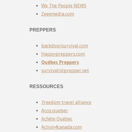
We The People NEWS
Zeeemedia.com
PREPPERS
backdoorsurvival.com
Happypreppers.com
Québec Preppers
survivalistprepper.net
RESSOURCES
.freedom travel alliance
Accq.quebec
Achète Québec
Action4canada.com