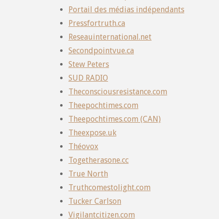
Portail des médias indépendants
Pressfortruth.ca
Reseauinternational.net
Secondpointvue.ca
Stew Peters
SUD RADIO
Theconsciousresistance.com
Theepochtimes.com
Theepochtimes.com (CAN)
Theexpose.uk
Théovox
Togetherasone.cc
True North
Truthcomestolight.com
Tucker Carlson
Vigilantcitizen.com