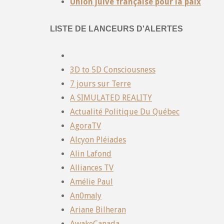
Union juive française pour la paix
LISTE DE LANCEURS D'ALERTES
3D to 5D Consciousness
7 jours sur Terre
A SIMULATED REALITY
Actualité Politique Du Québec
AgoraTV
Alcyon Pléiades
Alin Lafond
Alliances TV
Amélie Paul
An0maly
Ariane Bilheran
AwakeCanada