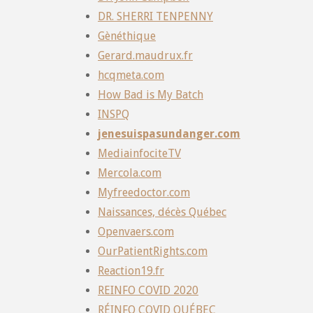
DR. SHERRI TENPENNY
Gènéthique
Gerard.maudrux.fr
hcqmeta.com
How Bad is My Batch
INSPQ
jenesuispasundanger.com
MediainfociteTV
Mercola.com
Myfreedoctor.com
Naissances, décès Québec
Openvaers.com
OurPatientRights.com
Reaction19.fr
REINFO COVID 2020
RÉINFO COVID QUÉBEC