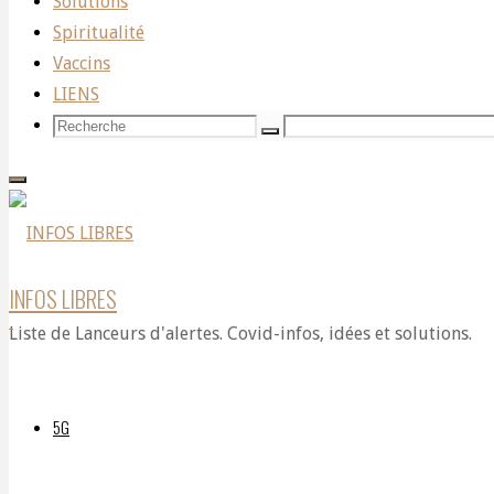
Solutions
Spiritualité
d’une
Vaccins
LIENS
Recherche
Recherche
Recherche
entreprise
pour:
funéraire
INFOS LIBRES
Liste de Lanceurs d'alertes. Covid-infos, idées et solutions.
s’exprime
5G
Par