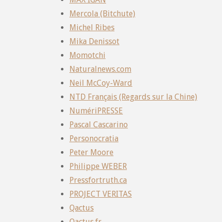
Mercola (Bitchute)
Michel Ribes
Mika Denissot
Momotchi
Naturalnews.com
Neil McCoy-Ward
NTD Français (Regards sur la Chine)
NumériPRESSE
Pascal Cascarino
Personocratia
Peter Moore
Philippe WEBER
Pressfortruth.ca
PROJECT VERITAS
Qactus
Qactus.fr