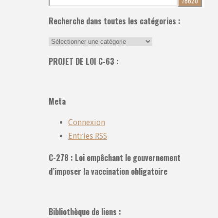
pour:
Recherche dans toutes les catégories :
Recherche
dans
PROJET DE LOI C-63 :
toutes
les
catégories
Meta
:
Connexion
Entries
RSS
C-278 : Loi empêchant le gouvernement
d’imposer la vaccination obligatoire
Bibliothèque de liens :