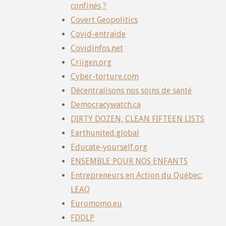
confinés ?
Covert Geopolitics
Covid-entraide
Covidinfos.net
Criigen.org
Cyber-torture.com
Décentralisons nos soins de santé
Democracywatch.ca
DIRTY DOZEN, CLEAN FIFTEEN LISTS
Earthunited.global
Educate-yourself.org
ENSEMBLE POUR NOS ENFANTS
Entrepreneurs en Action du Québec:
LEAQ
Euromomo.eu
FDDLP