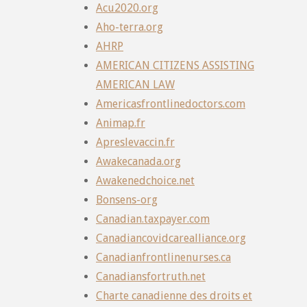
Acu2020.org
Aho-terra.org
AHRP
AMERICAN CITIZENS ASSISTING
AMERICAN LAW
Americasfrontlinedoctors.com
Animap.fr
Apreslevaccin.fr
Awakecanada.org
Awakenedchoice.net
Bonsens-org
Canadian.taxpayer.com
Canadiancovidcarealliance.org
Canadianfrontlinenurses.ca
Canadiansfortruth.net
Charte canadienne des droits et