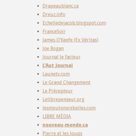
Drapeaublanc.ca
Dreuz.info
Echelledejacob.blogspot.com
FranceSoir
James O’Keefe (Ex Véritas)
Joe Rogan
Journal le facteur
L’Aut Journal
Launetv.com
Le Grand Changement
Le Précepteur
Lelibrepenseur.org
lesmoutonsrebelles.com
LIBRE MÉDIA
nouveau-monde.ca
Pierre et les loups