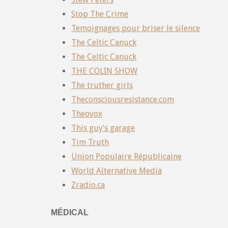
Stop The Crime
Temoignages pour briser le silence
The Celtic Canuck
The Celtic Canuck
THE COLIN SHOW
The truther girls
Theconsciousresistance.com
Theovox
This guy’s garage
Tim Truth
Union Populaire Républicaine
World Alternative Media
Zradio.ca
MÉDICAL