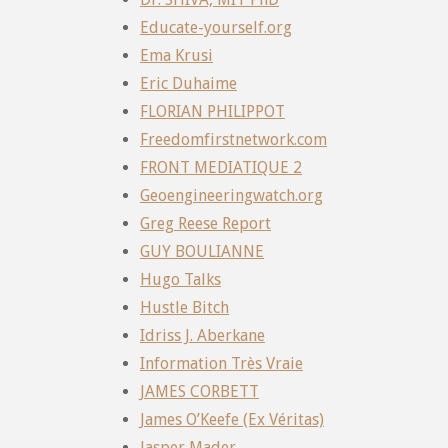
Educate-yourself.org
Ema Krusi
Eric Duhaime
FLORIAN PHILIPPOT
Freedomfirstnetwork.com
FRONT MEDIATIQUE 2
Geoengineeringwatch.org
Greg Reese Report
GUY BOULIANNE
Hugo Talks
Hustle Bitch
Idriss J. Aberkane
Information Très Vraie
JAMES CORBETT
James O’Keefe (Ex Véritas)
Jasper Mader