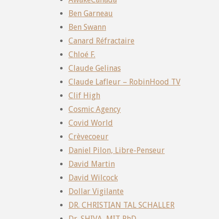
Ben Garneau
Ben Swann
Canard Réfractaire
Chloé F.
Claude Gelinas
Claude Lafleur – RobinHood TV
Clif High
Cosmic Agency
Covid World
Crèvecoeur
Daniel Pilon, Libre-Penseur
David Martin
David Wilcock
Dollar Vigilante
DR. CHRISTIAN TAL SCHALLER
Dr. SHIVA, MIT PhD