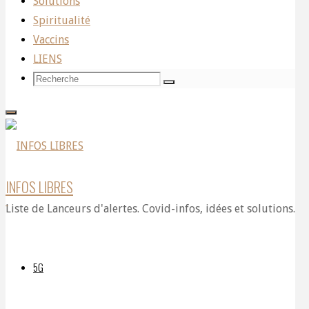
Vaccine
Solutions
Scientist and
Spiritualité
PLA Major
Vaccins
General:
Based
LIENS
Expert
Recherche
Recherche
Recherche
pour:
on
Technology
INFOS LIBRES
Liste de Lanceurs d'alertes. Covid-infos, idées et solutions.
Developed
5G