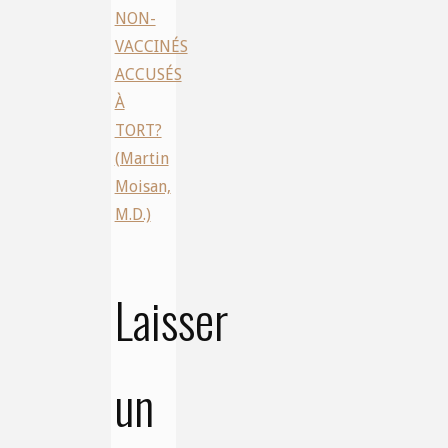
NON-
VACCINÉS
ACCUSÉS
À
TORT?
(Martin
Moisan,
M.D.)
Laisser
un