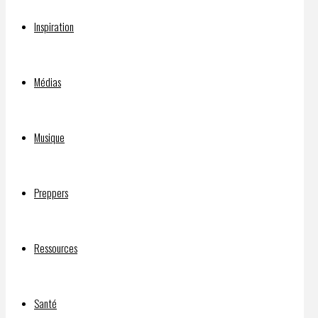
Inspiration
PLA
Médias
Major
Musique
General:
Preppers
Expert
Ressources
Par
Santé