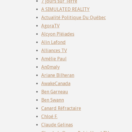
7 jours sur Terre
A SIMULATED REALITY
Actualité Politique Du Québec
AgoraTV
Alcyon Pléiades
Alin Lafond
Alliances TV
Amélie Paul
An0maly
Ariane Bilheran
AwakeCanada
Ben Garneau
Ben Swann
Canard Réfractaire
Chloé F.
Claude Gelinas