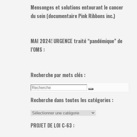
Mensonges et solutions entourant le cancer
du sein (documentaire Pink Ribbons inc.)
MAI 2024! URGENCE traité “pandémique” de
l’OMS :
Recherche par mots clés :
Recherche
Recherche
pour:
Recherche dans toutes les catégories :
Recherche
dans
PROJET DE LOI C-63 :
toutes