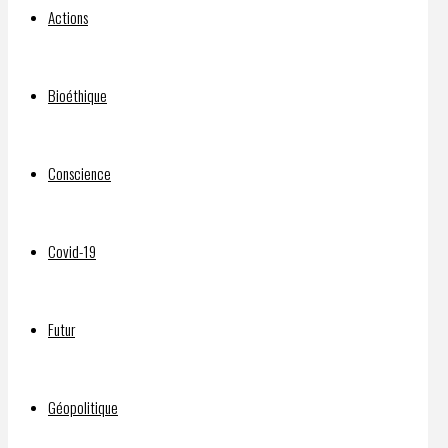
Jointly
Actions
by
Bioéthique
Fired
Conscience
Winnipeg
Covid-19
Scientist
Futur
and
Géopolitique