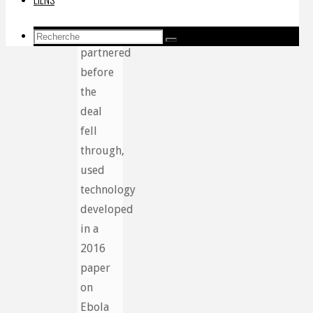
whom
Ottawa
Recherche
Recherche
Recherche
partnered
pour:
before
the
deal
fell
through,
used
technology
developed
in a
2016
paper
on
Ebola