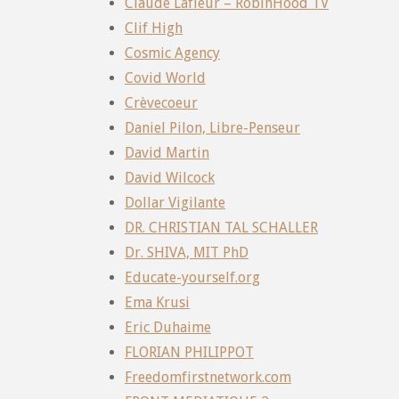
Claude Lafleur – RobinHood TV
Clif High
Cosmic Agency
Covid World
Crèvecoeur
Daniel Pilon, Libre-Penseur
David Martin
David Wilcock
Dollar Vigilante
DR. CHRISTIAN TAL SCHALLER
Dr. SHIVA, MIT PhD
Educate-yourself.org
Ema Krusi
Eric Duhaime
FLORIAN PHILIPPOT
Freedomfirstnetwork.com