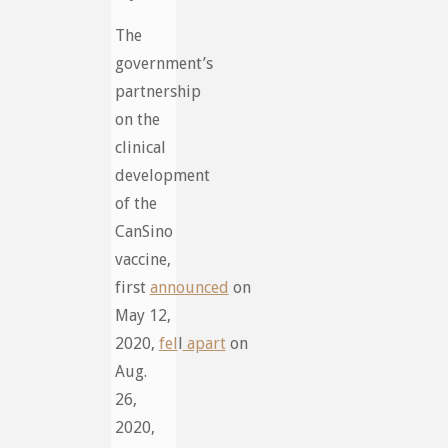
The
government’s
partnership
on the
clinical
development
of the
CanSino
vaccine,
first
announced
on
May 12,
2020,
fel
l
apart
on
Aug.
26,
2020,