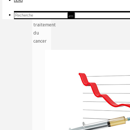
pour
l’amélioration
Recherche
du
Recherche
Recherche
pour:
traitement
du
cancer