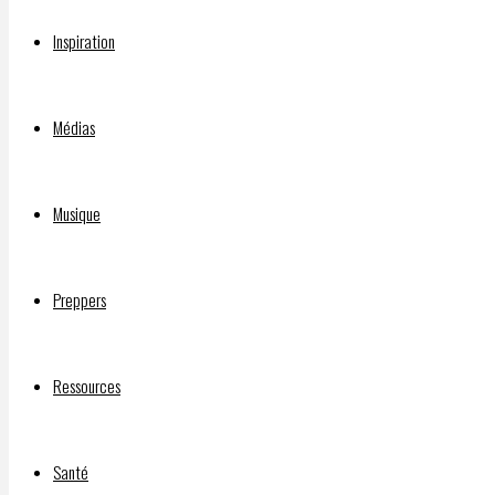
vaccinés
Inspiration
Médias
Par
DELPHIAVALON
Musique
30 août
2021
30 août
Preppers
2021
16
Ressources
Août
2021
•
Santé
1,383