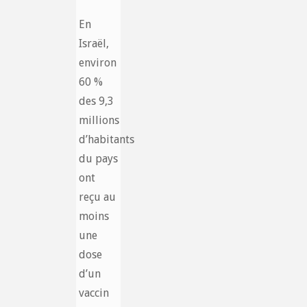
En
Israël,
environ
60 %
des 9,3
millions
d’habitants
du pays
ont
reçu au
moins
une
dose
d’un
vaccin