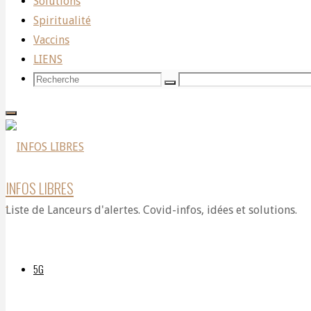
Solutions
Spiritualité
se
Vaccins
LIENS
Recherche
Recherche
Recherche
propage
pour:
parmi
INFOS LIBRES
Liste de Lanceurs d'alertes. Covid-infos, idées et solutions.
les
5G
personnes