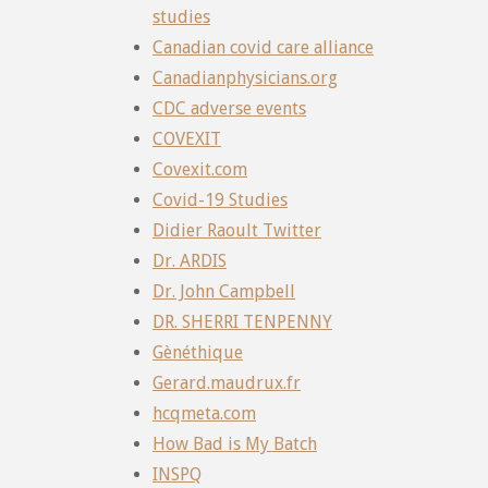
studies
Canadian covid care alliance
Canadianphysicians.org
CDC adverse events
COVEXIT
Covexit.com
Covid-19 Studies
Didier Raoult Twitter
Dr. ARDIS
Dr. John Campbell
DR. SHERRI TENPENNY
Gènéthique
Gerard.maudrux.fr
hcqmeta.com
How Bad is My Batch
INSPQ