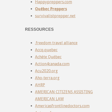
Happypreppers.com
Québec Preppers
survivalistprepper.net
RESSOURCES
.freedom travel alliance
Accq.quebec
Achète Québec
Action4canada.com
Acu2020.org
Aho-terra.org
AHRP
AMERICAN CITIZENS ASSISTING
AMERICAN LAW
Americasfrontlinedoctors.com