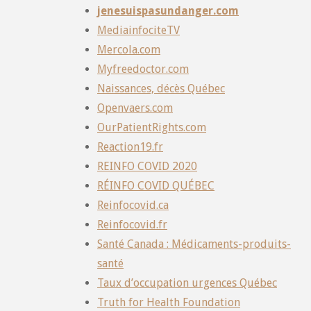
jenesuispasundanger.com
MediainfociteTV
Mercola.com
Myfreedoctor.com
Naissances, décès Québec
Openvaers.com
OurPatientRights.com
Reaction19.fr
REINFO COVID 2020
RÉINFO COVID QUÉBEC
Reinfocovid.ca
Reinfocovid.fr
Santé Canada : Médicaments-produits-
santé
Taux d’occupation urgences Québec
Truth for Health Foundation