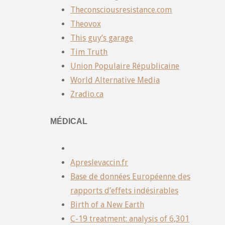
Theconsciousresistance.com
Theovox
This guy’s garage
Tim Truth
Union Populaire Républicaine
World Alternative Media
Zradio.ca
MÉDICAL
Apreslevaccin.fr
Base de données Européenne des
rapports d’effets indésirables
Birth of a New Earth
C-19 treatment: analysis of 6,301