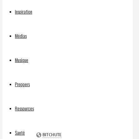
25 août
Inspiration
2021
25 août
2021
Médias
Situation
Update,
Musique
Aug
25th,
2021
Preppers
(CLICK
ON
Ressources
IMAGE)
:
Santé