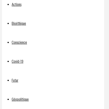
Actions
“approval”
Bioéthique
of
Conscience
Pfizer
Covid-19
vaccine
Futur
Géopolitique
Par
DELPHIAVALON