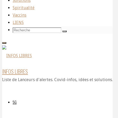
Solutions
Spiritualité
gaslights
Vaccins
LIENS
Recherche
Recherche
Recherche
the
pour:
world
INFOS LIBRES
Liste de Lanceurs d'alertes. Covid-infos, idées et solutions.
with
5G
FAKE