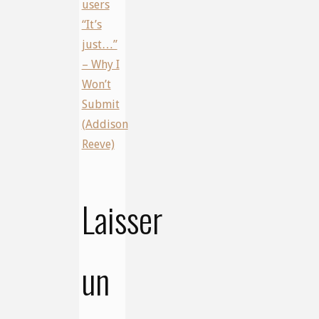
users
“It’s
just…”
– Why I
Won’t
Submit
(Addison
Reeve)
Laisser
un