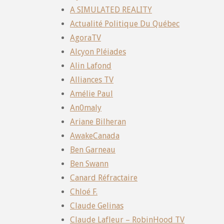
A SIMULATED REALITY
Actualité Politique Du Québec
AgoraTV
Alcyon Pléiades
Alin Lafond
Alliances TV
Amélie Paul
An0maly
Ariane Bilheran
AwakeCanada
Ben Garneau
Ben Swann
Canard Réfractaire
Chloé F.
Claude Gelinas
Claude Lafleur – RobinHood TV