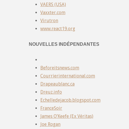
VAERS (USA)
Vaxxter.com
Virutron
www.react19.org
NOUVELLES INDÉPENDANTES
Beforeitsnews.com
Courrierinternational.com
Drapeaublanc.ca
Dreuz.info
Echelledejacob.blogspot.com
FranceSoir
James O’Keefe (Ex Véritas)
Joe Rogan