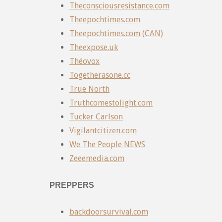
Theconsciousresistance.com
Theepochtimes.com
Theepochtimes.com (CAN)
Theexpose.uk
Théovox
Togetherasone.cc
True North
Truthcomestolight.com
Tucker Carlson
Vigilantcitizen.com
We The People NEWS
Zeeemedia.com
PREPPERS
backdoorsurvival.com