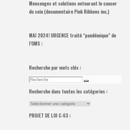
Mensonges et solutions entourant le cancer
du sein (documentaire Pink Ribbons inc.)
MAI 2024! URGENCE traité “pandémique” de
l’OMS :
Recherche par mots clés :
Recherche
Recherche
pour:
Recherche dans toutes les catégories :
Recherche
dans
PROJET DE LOI C-63 :
toutes
les