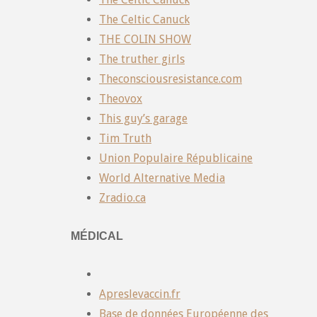
The Celtic Canuck
THE COLIN SHOW
The truther girls
Theconsciousresistance.com
Theovox
This guy’s garage
Tim Truth
Union Populaire Républicaine
World Alternative Media
Zradio.ca
MÉDICAL
Apreslevaccin.fr
Base de données Européenne des