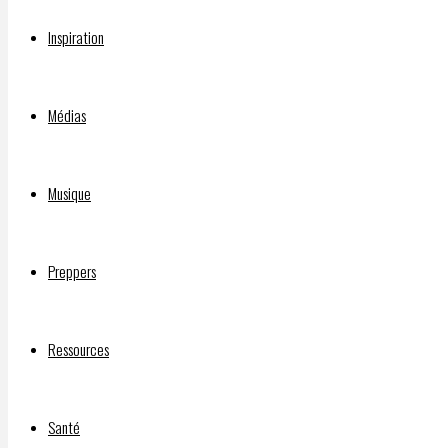
Police
Inspiration
State
Médias
Musique
Par
DELPHIAVALON
Preppers
23 août
2021
23 août
Ressources
2021
(CLICK
Santé
ON