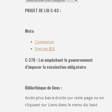
dans
PROJET DE LOI C-63 :
toutes
les
catégories
Meta
:
Connexion
Entries
RSS
C-278 : Loi empêchant le gouvernement
d’imposer la vaccination obligatoire
Bibliothèque de liens :
Accès plus bas à droite sur cette page ou en
cliquant sur Liens dans le menu du haut.