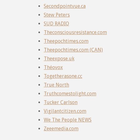
Secondpointvue.ca
Stew Peters
SUD RADIO
Theconsciousresistance.com
Theepochtimes.com
Theepochtimes.com (CAN)
Theexpose.uk
Théovox
Togetherasone.cc
True North
Truthcomestolight.com
Tucker Carlson
Vigilantcitizen.com
We The People NEWS
Zeeemedia.com