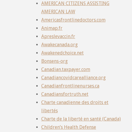
AMERICAN CITIZENS ASSISTING
AMERICAN LAW
Americasfrontlinedoctors.com
Animap.fr
Apreslevaccin.fr
Awakecanada.org
Awakenedchoice.net
Bonsens-org
Canadian.taxpayer.com
Canadiancovidcarealliance.org
Canadianfrontlinenurses.ca
Canadiansfortruth.net
Charte canadienne des droits et
libertés
Charte de la liberté en santé (Canada)
Children’s Health Defense