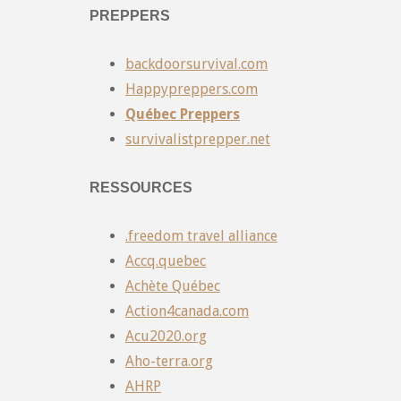
PREPPERS
backdoorsurvival.com
Happypreppers.com
Québec Preppers
survivalistprepper.net
RESSOURCES
.freedom travel alliance
Accq.quebec
Achète Québec
Action4canada.com
Acu2020.org
Aho-terra.org
AHRP