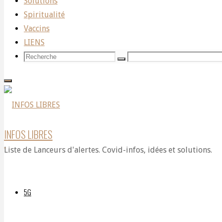
Solutions
Spiritualité
Police
Vaccins
LIENS
Recherche
Recherche
Recherche
Fire
pour:
Upon
INFOS LIBRES
Liste de Lanceurs d'alertes. Covid-infos, idées et solutions.
Unarmed
5G
Protesters