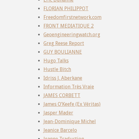
FLORIAN PHILIPPOT
Freedomfirstnetwork.com
FRONT MEDIATIQUE 2
Geoengineeringwatch.org
Greg Reese Report
GUY BOULIANNE
Hugo Talks
Hustle Bitch
Idriss J. Aberkane
Information Très Vraie
JAMES CORBETT
James O’Keefe (Ex Véritas)
Jasper Mader
Jean-Dominique Michel
Jeanice Barcelo
Jeanne Traduction