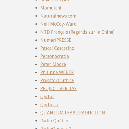
Momotchi
Naturalnews.com
Neil McCoy-Ward
NTD Français (Regards sur la Chine)
NumériPRESSE
Pascal Cascarino
Personocratia
Peter Moore
Philippe WEBER
Pressfortruth.ca
PROJECT VERITAS
Qactus
Qactus.fr
QUANTUM LEAP TRADUCTION
Radio Québec
RadioQuebec 2