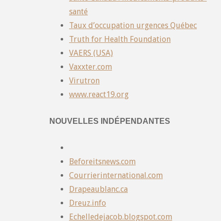
santé
Taux d’occupation urgences Québec
Truth for Health Foundation
VAERS (USA)
Vaxxter.com
Virutron
www.react19.org
NOUVELLES INDÉPENDANTES
Beforeitsnews.com
Courrierinternational.com
Drapeaublanc.ca
Dreuz.info
Echelledejacob.blogspot.com