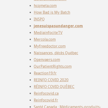
hcqmeta.com
How Bad is My Batch
INSPQ
jenesuispasundanger.com
MediainfociteTV
Mercola.com
Myfreedoctor.com
Naissances, décès Québec
Openvaers.com
OurPatientRights.com
Reaction19.fr
REINFO COVID 2020
RÉINFO COVID QUÉBEC
Reinfocovid.ca
Reinfocovid.fr
Santé Canada : Médicaments-produits-