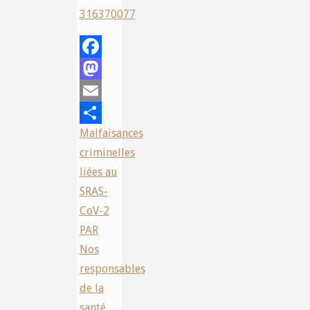
316370077
Facebook
Mastodon
Email
Malfaisances
Share
criminelles
liées au
SRAS-
CoV-2
PAR
Nos
responsables
de la
santé