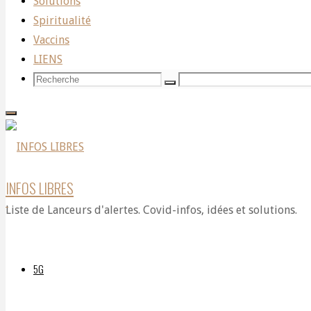
Solutions
Spiritualité
envers
Vaccins
LIENS
Recherche
Recherche
Recherche
les
pour:
médias
INFOS LIBRES
Liste de Lanceurs d'alertes. Covid-infos, idées et solutions.
à
5G
travers