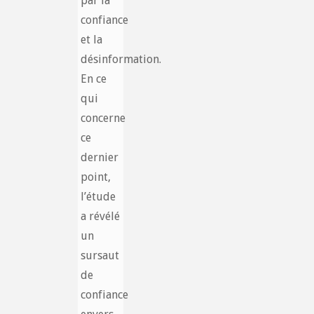
par la
confiance
et la
désinformation.
En ce
qui
concerne
ce
dernier
point,
l’étude
a révélé
un
sursaut
de
confiance