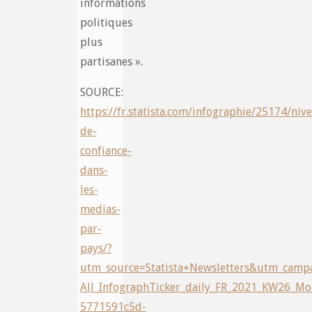
informations
politiques
plus
partisanes ».
SOURCE:
https://fr.statista.com/infographie/25174/niv
de-
confiance-
dans-
les-
medias-
par-
pays/?
utm_source=Statista+Newsletters&utm_camp
All_InfographTicker_daily_FR_2021_KW26_
5771591c5d-