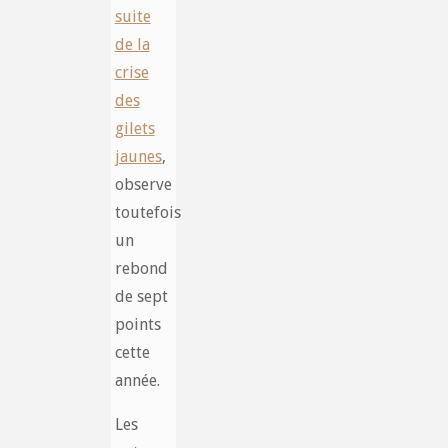
suite
de la
crise
des
gilets
jaunes
,
observe
toutefois
un
rebond
de sept
points
cette
année.
Les