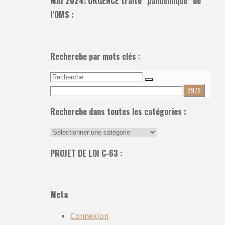
MAI 2024! URGENCE traité “pandémique” de
l’OMS :
Recherche par mots clés :
Recherche
Recherche
pour:
Recherche dans toutes les catégories :
Recherche
dans
PROJET DE LOI C-63 :
toutes
les
catégories
Meta
:
Connexion