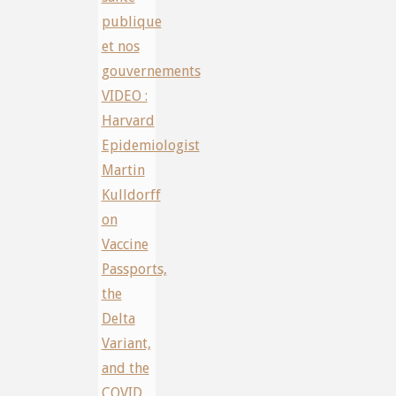
publique
et nos
gouvernements
VIDEO :
Harvard
Epidemiologist
Martin
Kulldorff
on
Vaccine
Passports,
the
Delta
Variant,
and the
COVID