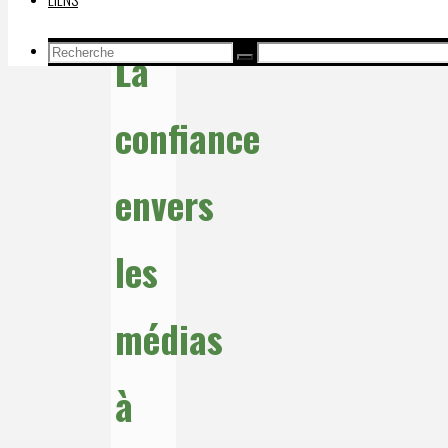
Recherche
La
Recherche
Recherche
pour:
confiance
envers
les
médias
à