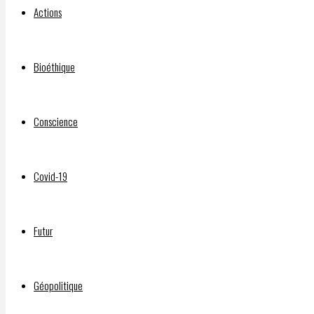
DANS
Actions
L’ACTUALITÉ
Bioéthique
ET…
Conscience
INTERVIEW
Covid-19
AVEC
Futur
AMÉLIE
Géopolitique