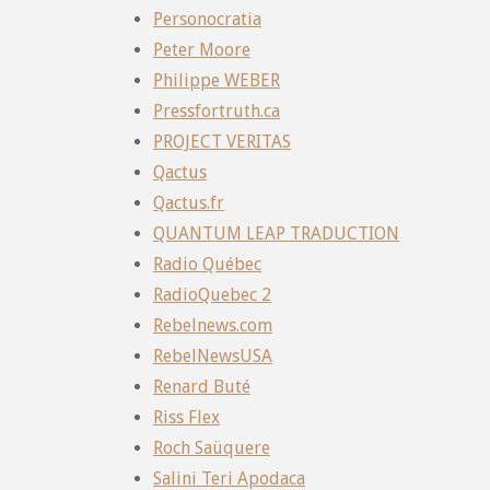
Personocratia
Peter Moore
Philippe WEBER
Pressfortruth.ca
PROJECT VERITAS
Qactus
Qactus.fr
QUANTUM LEAP TRADUCTION
Radio Québec
RadioQuebec 2
Rebelnews.com
RebelNewsUSA
Renard Buté
Riss Flex
Roch Saüquere
Salini Teri Apodaca