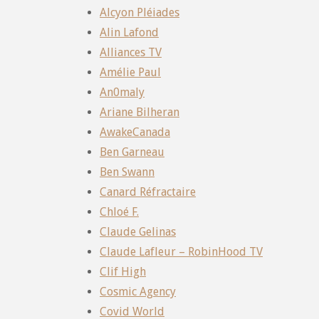
Alcyon Pléiades
Alin Lafond
Alliances TV
Amélie Paul
An0maly
Ariane Bilheran
AwakeCanada
Ben Garneau
Ben Swann
Canard Réfractaire
Chloé F.
Claude Gelinas
Claude Lafleur – RobinHood TV
Clif High
Cosmic Agency
Covid World