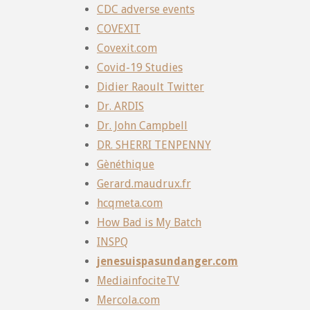
CDC adverse events
COVEXIT
Covexit.com
Covid-19 Studies
Didier Raoult Twitter
Dr. ARDIS
Dr. John Campbell
DR. SHERRI TENPENNY
Gènéthique
Gerard.maudrux.fr
hcqmeta.com
How Bad is My Batch
INSPQ
jenesuispasundanger.com
MediainfociteTV
Mercola.com