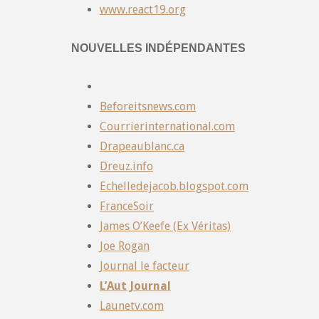
www.react19.org
NOUVELLES INDÉPENDANTES
Beforeitsnews.com
Courrierinternational.com
Drapeaublanc.ca
Dreuz.info
Echelledejacob.blogspot.com
FranceSoir
James O’Keefe (Ex Véritas)
Joe Rogan
Journal le facteur
L’Aut Journal
Launetv.com