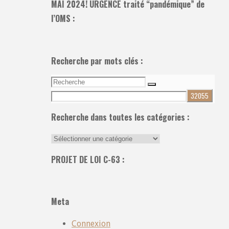
MAI 2024! URGENCE traité “pandémique” de
l’OMS :
Recherche par mots clés :
Recherche
Recherche
pour:
Recherche dans toutes les catégories :
Recherche
dans
PROJET DE LOI C-63 :
toutes
les
catégories
Meta
:
Connexion