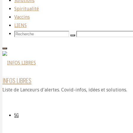
ÇA
Solutions
AMÉLIE
Spiritualité
PAUL
Vaccins
(TheColinShow
CHAUUUUFFFFFFE
LIENS
)
Recherche
Recherche
Recherche
pour:
ET
ÇA
INFOS LIBRES
Liste de Lanceurs d'alertes. Covid-infos, idées et solutions.
CHAUFFFE
5G