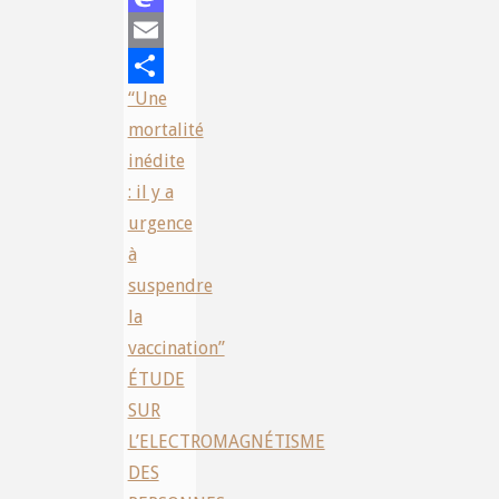
Mastodon
Email
“Une
Share
mortalité
inédite
: il y a
urgence
à
suspendre
la
vaccination”
ÉTUDE
SUR
L’ELECTROMAGNÉTISME
DES