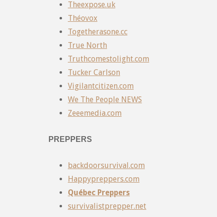
Theexpose.uk
Théovox
Togetherasone.cc
True North
Truthcomestolight.com
Tucker Carlson
Vigilantcitizen.com
We The People NEWS
Zeeemedia.com
PREPPERS
backdoorsurvival.com
Happypreppers.com
Québec Preppers
survivalistprepper.net