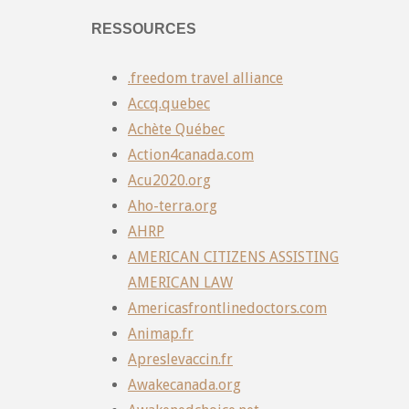
RESSOURCES
.freedom travel alliance
Accq.quebec
Achète Québec
Action4canada.com
Acu2020.org
Aho-terra.org
AHRP
AMERICAN CITIZENS ASSISTING
AMERICAN LAW
Americasfrontlinedoctors.com
Animap.fr
Apreslevaccin.fr
Awakecanada.org