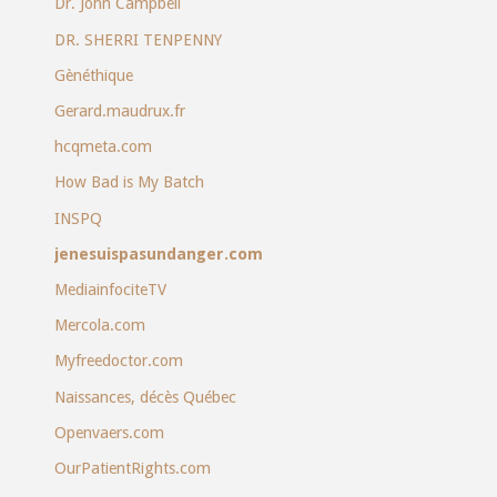
Dr. John Campbell
DR. SHERRI TENPENNY
Gènéthique
Gerard.maudrux.fr
hcqmeta.com
How Bad is My Batch
INSPQ
jenesuispasundanger.com
MediainfociteTV
Mercola.com
Myfreedoctor.com
Naissances, décès Québec
Openvaers.com
OurPatientRights.com