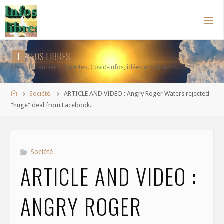
Aller
au
contenu
I
N
F
O
S
L
I
B
R
E
S
Liste de Lanceurs d'alertes. Covid-infos, idées et solutions.
Accueil
Société
ARTICLE AND VIDEO : Angry Roger Waters rejected
“huge” deal from Facebook.
Société
ARTICLE AND VIDEO :
ANGRY ROGER