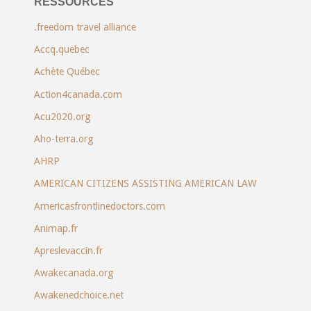
RESSOURCES
.freedom travel alliance
Accq.quebec
Achète Québec
Action4canada.com
Acu2020.org
Aho-terra.org
AHRP
AMERICAN CITIZENS ASSISTING AMERICAN LAW
Americasfrontlinedoctors.com
Animap.fr
Apreslevaccin.fr
Awakecanada.org
Awakenedchoice.net