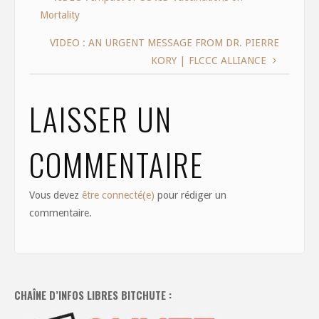
b
d
l
e
Mortality
o
o
o
n
VIDEO : AN URGENT MESSAGE FROM DR. PIERRE
KORY | FLCCC ALLIANCE
k
LAISSER UN
COMMENTAIRE
Vous devez
être connecté(e)
pour rédiger un
commentaire.
CHAÎNE D’INFOS LIBRES BITCHUTE :