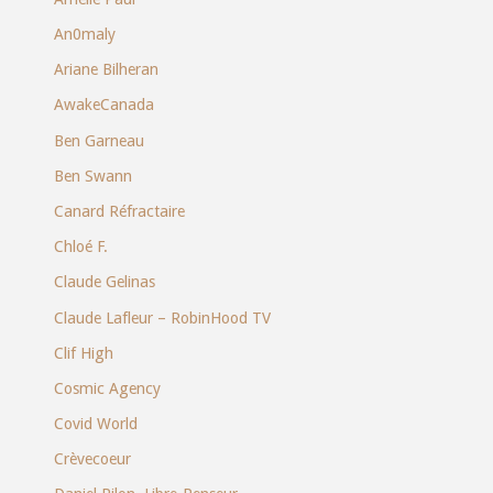
An0maly
Ariane Bilheran
AwakeCanada
Ben Garneau
Ben Swann
Canard Réfractaire
Chloé F.
Claude Gelinas
Claude Lafleur – RobinHood TV
Clif High
Cosmic Agency
Covid World
Crèvecoeur