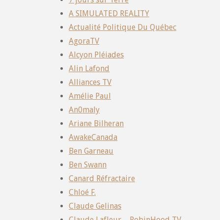
A SIMULATED REALITY
Actualité Politique Du Québec
AgoraTV
Alcyon Pléiades
Alin Lafond
Alliances TV
Amélie Paul
An0maly
Ariane Bilheran
AwakeCanada
Ben Garneau
Ben Swann
Canard Réfractaire
Chloé F.
Claude Gelinas
Claude Lafleur – RobinHood TV