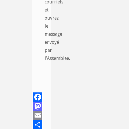
courriels
et
ouvrez
le
message
envoyé
par
l’Assemblée.
Facebook
Mastodon
Email