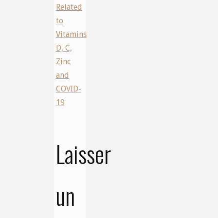
Related
to
Vitamins
D, C,
Zinc
and
COVID-
19
Laisser
un