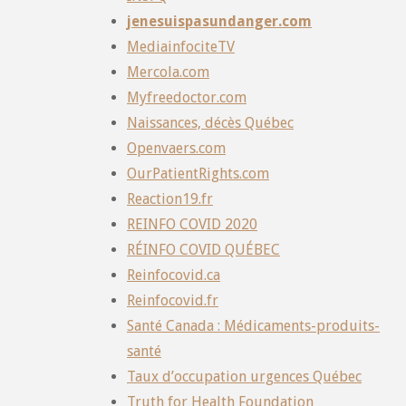
jenesuispasundanger.com
MediainfociteTV
Mercola.com
Myfreedoctor.com
Naissances, décès Québec
Openvaers.com
OurPatientRights.com
Reaction19.fr
REINFO COVID 2020
RÉINFO COVID QUÉBEC
Reinfocovid.ca
Reinfocovid.fr
Santé Canada : Médicaments-produits-
santé
Taux d’occupation urgences Québec
Truth for Health Foundation