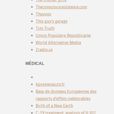
Theconsciousresistance.com
Theovox
This guy’s garage
Tim Truth
Union Populaire Républicaine
World Alternative Media
Zradio.ca
MÉDICAL
Apreslevaccin.fr
Base de données Européenne des
rapports d’effets indésirables
Birth of a New Earth
C-19 treatment: analysis of 6,301