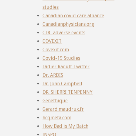
studies
Canadian covid care alliance
Canadianphysicians.org
CDC adverse events
COVEXIT
Covexit.com
Covid-19 Studies
Didier Raoult Twitter
Dr. ARDIS
Dr. John Campbell
DR. SHERRI TENPENNY
Gènéthique
Gerard.maudrux.fr
hcqmeta.com
How Bad is My Batch
INSPQ