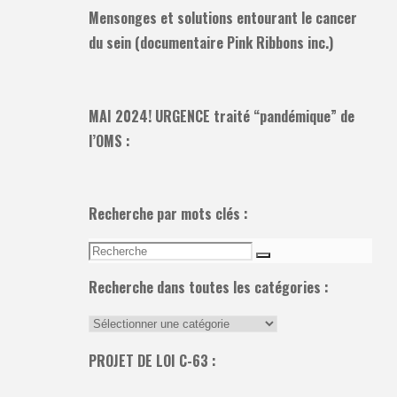
Mensonges et solutions entourant le cancer
du sein (documentaire Pink Ribbons inc.)
MAI 2024! URGENCE traité “pandémique” de
l’OMS :
Recherche par mots clés :
Recherche
Recherche
pour:
Recherche dans toutes les catégories :
Recherche
dans
PROJET DE LOI C-63 :
toutes
les