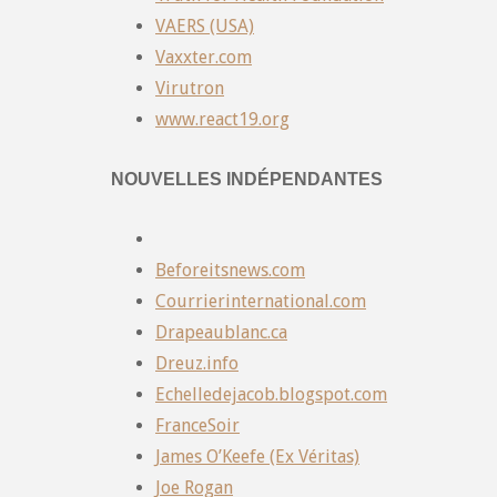
VAERS (USA)
Vaxxter.com
Virutron
www.react19.org
NOUVELLES INDÉPENDANTES
Beforeitsnews.com
Courrierinternational.com
Drapeaublanc.ca
Dreuz.info
Echelledejacob.blogspot.com
FranceSoir
James O’Keefe (Ex Véritas)
Joe Rogan