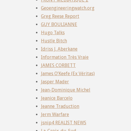
Geoengineeringwatch.org
Greg Reese Report
GUY BOULIANNE
Hugo Talks
Hustle Bitch
Idriss J. Aberkane
Information Très Vraie
JAMES CORBETT
James O’Keefe (Ex Véritas)
Jasper Mader
Jean-Dominique Michel
Jeanice Barcelo
Jeanne Traduction
Jerm Warfare
jsnip4 REALIST NEWS
La-Croix-du-Sud