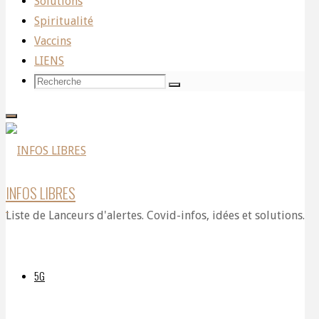
Solutions
Traitements
Spiritualité
Vaccins
LIENS
génétiques
Recherche
Recherche
Recherche
pour:
anti-
INFOS LIBRES
Covid
Liste de Lanceurs d'alertes. Covid-infos, idées et solutions.
: ce
5G