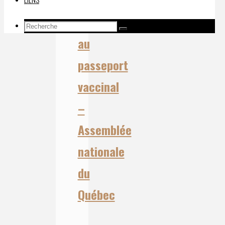
:
Opposition
Recherche
Recherche
Recherche
au
pour:
passeport
vaccinal
–
Assemblée
nationale
du
Québec