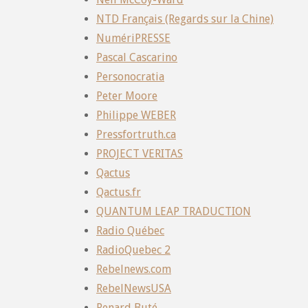
NTD Français (Regards sur la Chine)
NumériPRESSE
Pascal Cascarino
Personocratia
Peter Moore
Philippe WEBER
Pressfortruth.ca
PROJECT VERITAS
Qactus
Qactus.fr
QUANTUM LEAP TRADUCTION
Radio Québec
RadioQuebec 2
Rebelnews.com
RebelNewsUSA
Renard Buté