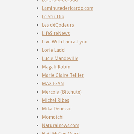
Laminutedericardo.com
Le Stu-Dio
Les déQodeurs
LifeSiteNews
Live With Laura-Lynn
Lorie Ladd
Lucie Mandeville
Magali Robin
Marie Claire Tellier
MAX IGAN
Mercola (Bitchute)
Michel Ribes
Mika Denissot
Momotchi
Naturalnews.com
Neil McCoy-Ward