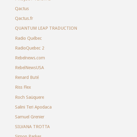
Qactus
Qactus.fr
QUANTUM LEAP TRADUCTION
Radio Québec
RadioQuebec 2
Rebelnews.com
RebelNewsUSA
Renard Buté
Riss Flex
Roch Saüquere
Salini Teri Apodaca
Samuel Grenier
SILVANA TROTTA
Simon Parkes