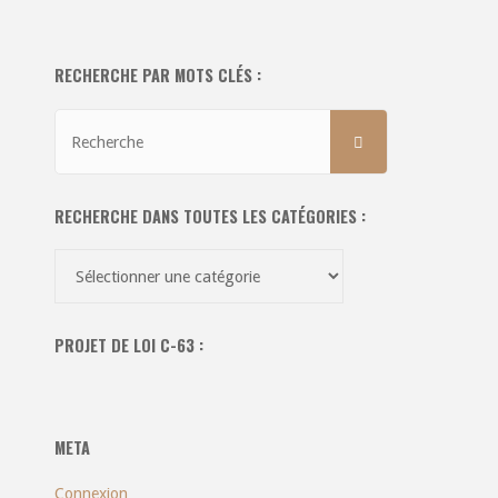
RECHERCHE PAR MOTS CLÉS :
Recherche
RECHERCHE
pour:
RECHERCHE DANS TOUTES LES CATÉGORIES :
Recherche
dans
toutes
PROJET DE LOI C-63 :
les
catégories
:
META
Connexion