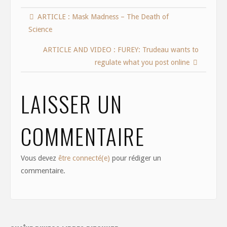
e
to
ai
ar
ARTICLE : Mask Madness – The Death of
b
d
l
e
Science
o
o
o
n
ARTICLE AND VIDEO : FUREY: Trudeau wants to
regulate what you post online
k
LAISSER UN
COMMENTAIRE
Vous devez
être connecté(e)
pour rédiger un
commentaire.