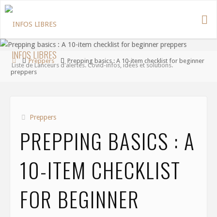
Aller
au
contenu
INFOS LIBRES
Accueil
Preppers
Prepping basics : A 10-item checklist for beginner
Liste de Lanceurs d'alertes. Covid-infos, idées et solutions.
preppers
Preppers
PREPPING BASICS : A
10-ITEM CHECKLIST
FOR BEGINNER