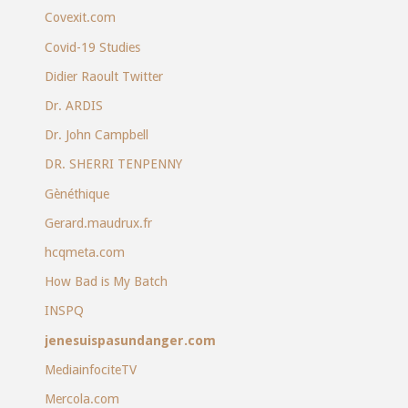
Covexit.com
Covid-19 Studies
Didier Raoult Twitter
Dr. ARDIS
Dr. John Campbell
DR. SHERRI TENPENNY
Gènéthique
Gerard.maudrux.fr
hcqmeta.com
How Bad is My Batch
INSPQ
jenesuispasundanger.com
MediainfociteTV
Mercola.com