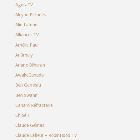
AgoraTV
Alcyon Pléiades
Alin Lafond
Alliances TV
Amélie Paul
An0maly
Ariane Bilheran
AwakeCanada
Ben Garneau
Ben Swann
Canard Réfractaire
Chloé F.
Claude Gelinas
Claude Lafleur – RobinHood TV