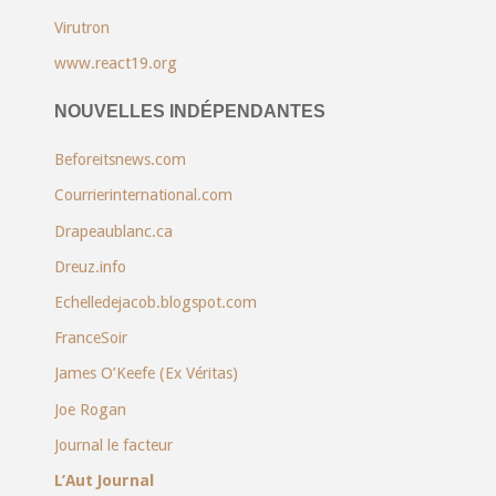
Virutron
www.react19.org
NOUVELLES INDÉPENDANTES
Beforeitsnews.com
Courrierinternational.com
Drapeaublanc.ca
Dreuz.info
Echelledejacob.blogspot.com
FranceSoir
James O’Keefe (Ex Véritas)
Joe Rogan
Journal le facteur
L’Aut Journal