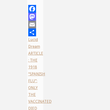
Facebook
Mastodon
Email
Lucid
Share
Dream
ARTICLE
: THE
1918
“SPANISH
FLU”:
ONLY
THE
VACCINATED
DIED