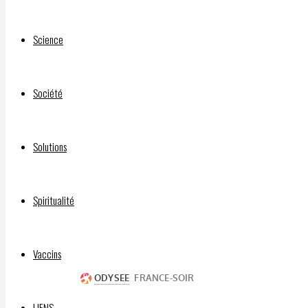
?”
Science
Société
Par
DELPHIAVALON
Solutions
24 avril
2021
24 avril
Spiritualité
2021
VIDÉO:
Vaccins
LIENS