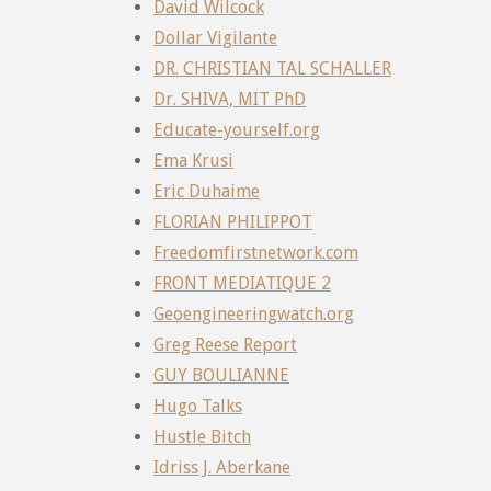
David Wilcock
Dollar Vigilante
DR. CHRISTIAN TAL SCHALLER
Dr. SHIVA, MIT PhD
Educate-yourself.org
Ema Krusi
Eric Duhaime
FLORIAN PHILIPPOT
Freedomfirstnetwork.com
FRONT MEDIATIQUE 2
Geoengineeringwatch.org
Greg Reese Report
GUY BOULIANNE
Hugo Talks
Hustle Bitch
Idriss J. Aberkane