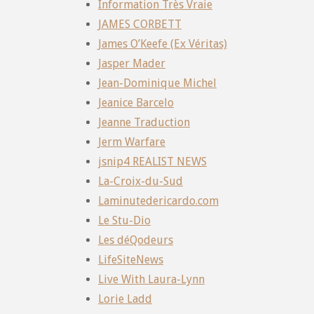
Information Très Vraie
JAMES CORBETT
James O’Keefe (Ex Véritas)
Jasper Mader
Jean-Dominique Michel
Jeanice Barcelo
Jeanne Traduction
Jerm Warfare
jsnip4 REALIST NEWS
La-Croix-du-Sud
Laminutedericardo.com
Le Stu-Dio
Les déQodeurs
LifeSiteNews
Live With Laura-Lynn
Lorie Ladd