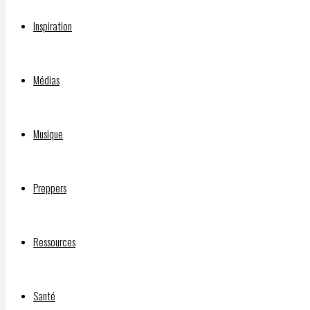
ces
Inspiration
gens
Médias
étaient-
Musique
ils
Preppers
au
Ressources
courant
Santé