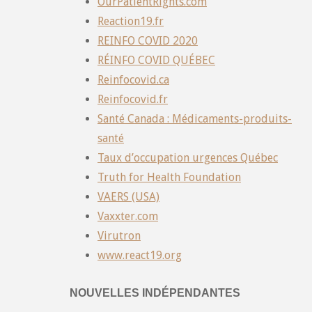
OurPatientRights.com
Reaction19.fr
REINFO COVID 2020
RÉINFO COVID QUÉBEC
Reinfocovid.ca
Reinfocovid.fr
Santé Canada : Médicaments-produits-
santé
Taux d’occupation urgences Québec
Truth for Health Foundation
VAERS (USA)
Vaxxter.com
Virutron
www.react19.org
NOUVELLES INDÉPENDANTES