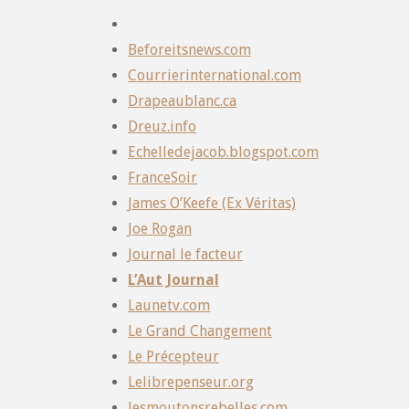
Beforeitsnews.com
Courrierinternational.com
Drapeaublanc.ca
Dreuz.info
Echelledejacob.blogspot.com
FranceSoir
James O’Keefe (Ex Véritas)
Joe Rogan
Journal le facteur
L’Aut Journal
Launetv.com
Le Grand Changement
Le Précepteur
Lelibrepenseur.org
lesmoutonsrebelles.com