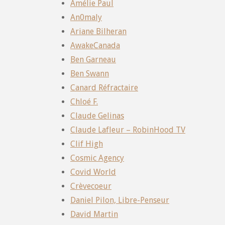
Amélie Paul
An0maly
Ariane Bilheran
AwakeCanada
Ben Garneau
Ben Swann
Canard Réfractaire
Chloé F.
Claude Gelinas
Claude Lafleur – RobinHood TV
Clif High
Cosmic Agency
Covid World
Crèvecoeur
Daniel Pilon, Libre-Penseur
David Martin