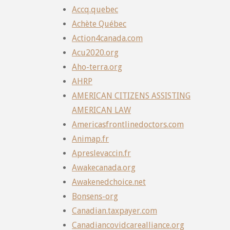
Accq.quebec
Achète Québec
Action4canada.com
Acu2020.org
Aho-terra.org
AHRP
AMERICAN CITIZENS ASSISTING
AMERICAN LAW
Americasfrontlinedoctors.com
Animap.fr
Apreslevaccin.fr
Awakecanada.org
Awakenedchoice.net
Bonsens-org
Canadian.taxpayer.com
Canadiancovidcarealliance.org