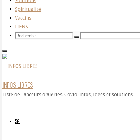
Solutions
Pierre
Spiritualité
Vaccins
LIENS
Jovanovic
Recherche
Recherche
Recherche
pour:
au
INFOS LIBRES
Défi
Liste de Lanceurs d'alertes. Covid-infos, idées et solutions.
de
5G