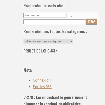
Recherche par mots clés :
Recherche
Recherche
pour:
Recherche dans toutes les catégories :
Recherche
dans
PROJET DE LOI C-63 :
toutes
les
catégories
Meta
:
Connexion
Entries
RSS
C-278 : Loi empêchant le gouvernement
d’imposer la vaccination obligatoire