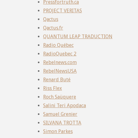
Pressfortruth.ca
PROJECT VERITAS
Qactus
Qactus.fr
QUANTUM LEAP TRADUCTION
Radio Québec
RadioQuebec 2
Rebelnews.com
RebelNewsUSA
Renard Buté
Riss Flex
Roch Saüquere
Salini Teri Apodaca
Samuel Grenier
SILVANA TROTTA
Simon Parkes