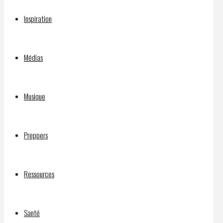
?
Inspiration
L’entretien
Médias
essentiel
Musique
Preppers
Par
DELPHIAVALON
20 avril
Ressources
2021
20 avril
2021
Santé