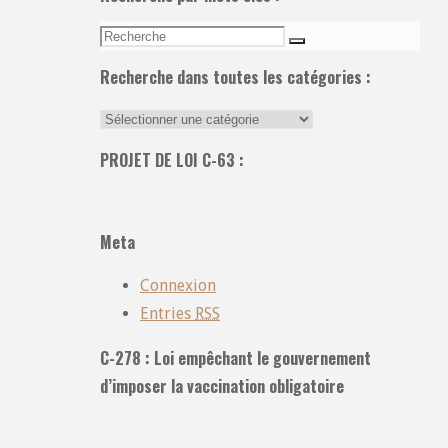
Recherche
Recherche
pour:
Recherche dans toutes les catégories :
Recherche
dans
PROJET DE LOI C-63 :
toutes
les
catégories
Meta
:
Connexion
Entries
RSS
C-278 : Loi empêchant le gouvernement
d’imposer la vaccination obligatoire