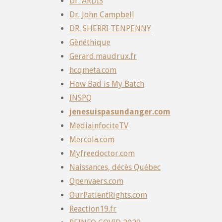
Dr. ARDIS
Dr. John Campbell
DR. SHERRI TENPENNY
Gènéthique
Gerard.maudrux.fr
hcqmeta.com
How Bad is My Batch
INSPQ
jenesuispasundanger.com
MediainfociteTV
Mercola.com
Myfreedoctor.com
Naissances, décès Québec
Openvaers.com
OurPatientRights.com
Reaction19.fr