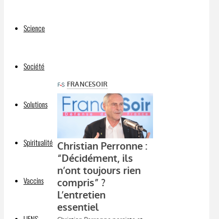
Nouveau
livre
Science
pour
Christian
Perronne.
Société
Solutions
Spiritualité
Vaccins
LIENS