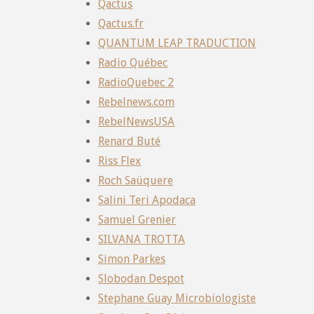
Qactus
Qactus.fr
QUANTUM LEAP TRADUCTION
Radio Québec
RadioQuebec 2
Rebelnews.com
RebelNewsUSA
Renard Buté
Riss Flex
Roch Saüquere
Salini Teri Apodaca
Samuel Grenier
SILVANA TROTTA
Simon Parkes
Slobodan Despot
Stephane Guay Microbiologiste