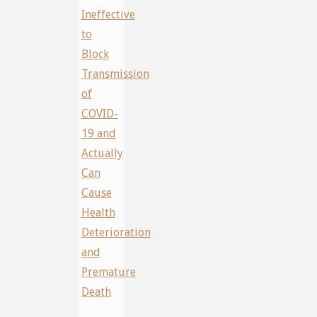
Ineffective
to
Block
Transmission
of
COVID-
19 and
Actually
Can
Cause
Health
Deterioration
and
Premature
Death