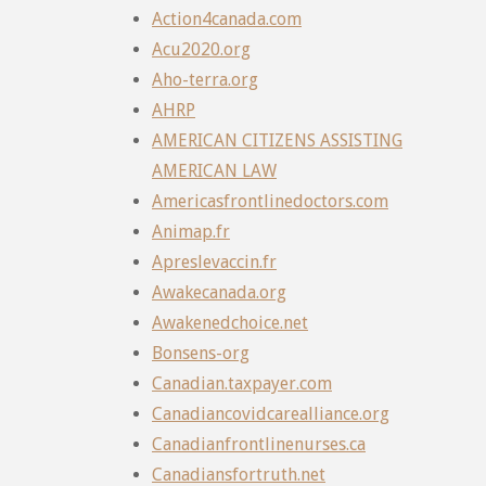
Action4canada.com
Acu2020.org
Aho-terra.org
AHRP
AMERICAN CITIZENS ASSISTING
AMERICAN LAW
Americasfrontlinedoctors.com
Animap.fr
Apreslevaccin.fr
Awakecanada.org
Awakenedchoice.net
Bonsens-org
Canadian.taxpayer.com
Canadiancovidcarealliance.org
Canadianfrontlinenurses.ca
Canadiansfortruth.net