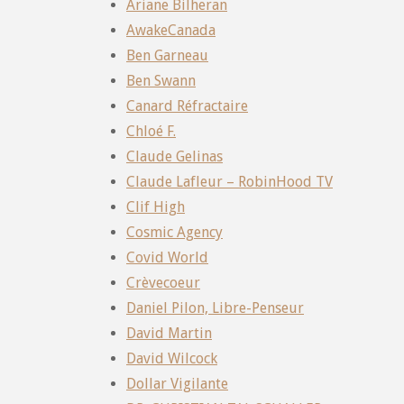
Ariane Bilheran
AwakeCanada
Ben Garneau
Ben Swann
Canard Réfractaire
Chloé F.
Claude Gelinas
Claude Lafleur – RobinHood TV
Clif High
Cosmic Agency
Covid World
Crèvecoeur
Daniel Pilon, Libre-Penseur
David Martin
David Wilcock
Dollar Vigilante