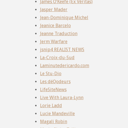
James O’Keefe (Ex Véritas)
Jasper Mader
Jean-Dominique Michel
Jeanice Barcelo
Jeanne Traduction
Jerm Warfare
jsnip4 REALIST NEWS
La-Croix-du-Sud
Laminutedericardo.com
Le Stu-Dio
Les déQodeurs
LifeSiteNews
Live With Laura-Lynn
Lorie Ladd
Lucie Mandeville
Magali Robin