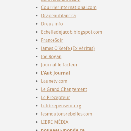
Courrierinternational.com
Drapeaublanc.ca
Dreuz.info
Echelledejacob.blogspot.com
FranceSoir
James O’Keefe (Ex Véritas)
Joe Rogan
Journal le facteur
L’Aut Journal
Launetv.com
Le Grand Changement
Le Précepteur
Lelibrepenseur.org
lesmoutonsrebelles.com
LIBRE MÉDIA
nouveau-monde.ca