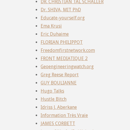
DR. CHRISTIAN TAL SCHALLER
Dr. SHIVA, MIT PhD
Educate-yourself.org
Ema Krusi
Eric Duhaime
FLORIAN PHILIPPOT
Freedomfirstnetwork.com
FRONT MEDIATIQUE 2
Geoengineeringwatch.org
Greg Reese Report
GUY BOULIANNE
Hugo Talks
Hustle Bitch
Idriss J. Aberkane
Information Très Vraie
JAMES CORBETT