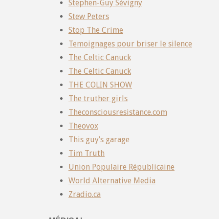
Stephen-Guy Sévigny
Stew Peters
Stop The Crime
Temoignages pour briser le silence
The Celtic Canuck
The Celtic Canuck
THE COLIN SHOW
The truther girls
Theconsciousresistance.com
Theovox
This guy’s garage
Tim Truth
Union Populaire Républicaine
World Alternative Media
Zradio.ca