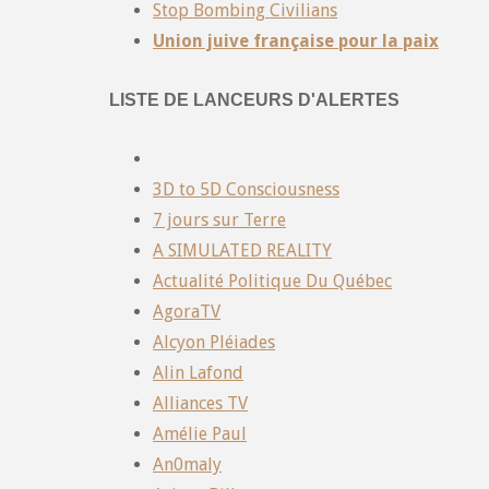
Stop Bombing Civilians
Union juive française pour la paix
LISTE DE LANCEURS D'ALERTES
3D to 5D Consciousness
7 jours sur Terre
A SIMULATED REALITY
Actualité Politique Du Québec
AgoraTV
Alcyon Pléiades
Alin Lafond
Alliances TV
Amélie Paul
An0maly