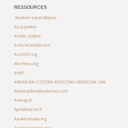
RESSOURCES
.freedom travel alliance
Accq.quebec
Achète Québec
Action4canada.com
Acu2020.org
Aho-terra.org
AHRP
AMERICAN CITIZENS ASSISTING AMERICAN LAW
Americasfrontlinedoctors.com
Animap.fr
Apreslevaccin.fr
Awakecanada.org
Awakenedchoice.net