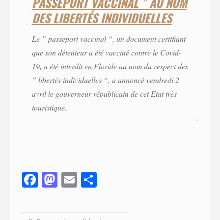
PASSEPORT VACCINAL ” AU NOM
DES LIBERTÉS INDIVIDUELLES
Le ” passeport vaccinal “, un document certifiant
que son détenteur a été vacciné contre le Covid-
19, a été interdit en Floride au nom du respect des
” libertés individuelles “, a annoncé vendredi 2
avril le gouverneur républicain de cet Etat très
touristique.
F
M
E
S
ac
as
m
h
e
to
ai
ar