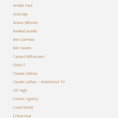
Amélie Paul
An0maly
Ariane Bilheran
AwakeCanada
Ben Garneau
Ben Swann
Canard Réfractaire
Chloé F.
Claude Gelinas
Claude Lafleur – RobinHood TV
Clif High
Cosmic Agency
Covid World
Crèvecoeur