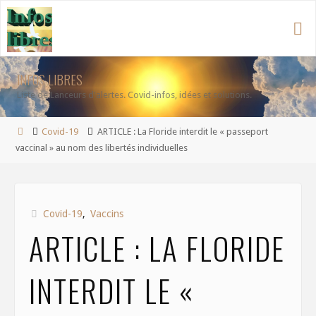
Aller
au
contenu
INFOS LIBRES
Liste de Lanceurs d'alertes. Covid-infos, idées et solutions.
Accueil
Covid-19
ARTICLE : La Floride interdit le « passeport
vaccinal » au nom des libertés individuelles
Covid-19
,
Vaccins
ARTICLE : LA FLORIDE
INTERDIT LE «