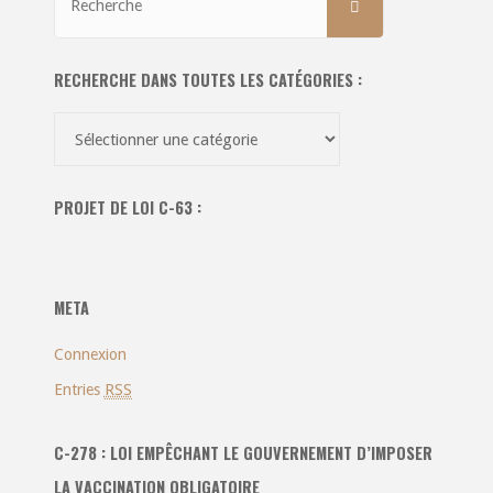
RECHERCHE
pour:
RECHERCHE DANS TOUTES LES CATÉGORIES :
Recherche
dans
toutes
PROJET DE LOI C-63 :
les
catégories
:
META
Connexion
Entries
RSS
C-278 : LOI EMPÊCHANT LE GOUVERNEMENT D’IMPOSER
LA VACCINATION OBLIGATOIRE