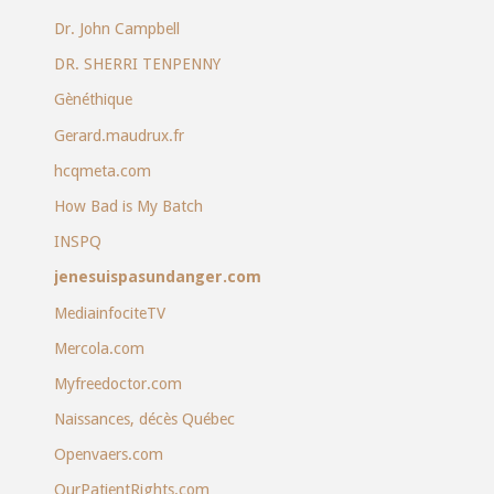
Dr. John Campbell
DR. SHERRI TENPENNY
Gènéthique
Gerard.maudrux.fr
hcqmeta.com
How Bad is My Batch
INSPQ
jenesuispasundanger.com
MediainfociteTV
Mercola.com
Myfreedoctor.com
Naissances, décès Québec
Openvaers.com
OurPatientRights.com