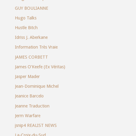
GUY BOULIANNE
Hugo Talks
Hustle Bitch
Idriss J. Aberkane
Information Très Vraie
JAMES CORBETT
James O’Keefe (Ex Véritas)
Jasper Mader
Jean-Dominique Michel
Jeanice Barcelo
Jeanne Traduction
Jerm Warfare
jsnip4 REALIST NEWS
La-Croix-du-Sud