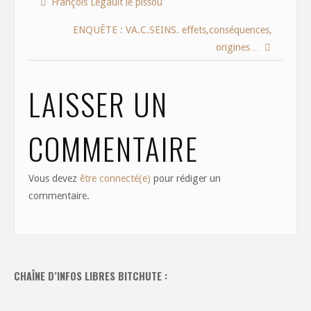
François Legault le pissou
b
d
l
e
o
o
ENQUÊTE : VA.C.SEINS. effets,conséquences,
o
n
origines…
k
LAISSER UN
COMMENTAIRE
Vous devez
être connecté(e)
pour rédiger un
commentaire.
CHAÎNE D’INFOS LIBRES BITCHUTE :