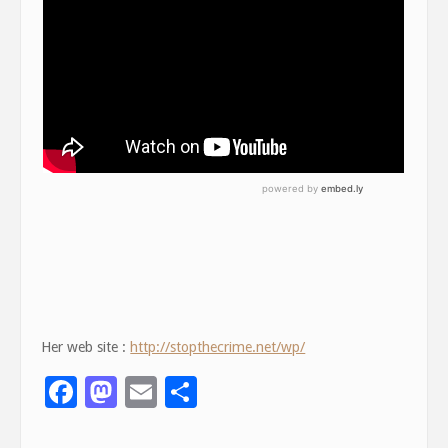
Her web site :
http://stopthecrime.net/wp/
F
M
E
S
ac
as
m
h