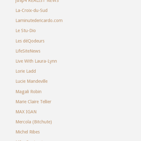
jsnip4 REALIST NEWS
La-Croix-du-Sud
Laminutedericardo.com
Le Stu-Dio
Les déQodeurs
LifeSiteNews
Live With Laura-Lynn
Lorie Ladd
Lucie Mandeville
Magali Robin
Marie Claire Tellier
MAX IGAN
Mercola (Bitchute)
Michel Ribes