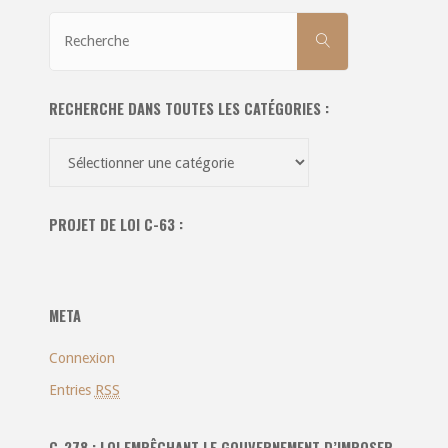
Recherche
RECHERCHE
pour:
RECHERCHE DANS TOUTES LES CATÉGORIES :
Recherche
dans
toutes
PROJET DE LOI C-63 :
les
catégories
:
META
Connexion
Entries
RSS
C-278 : LOI EMPÊCHANT LE GOUVERNEMENT D’IMPOSER