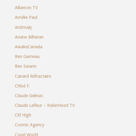
Alliances TV
Amélie Paul
An0maly
Ariane Bilheran
AwakeCanada
Ben Garneau
Ben Swann
Canard Réfractaire
Chloé F.
Claude Gelinas
Claude Lafleur – RobinHood TV
Clif High
Cosmic Agency
Covid World