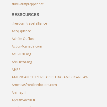
survivalistprepper.net
RESSOURCES
.freedom travel alliance
Accq.quebec
Achète Québec
Action4canada.com
Acu2020.org
Aho-terra.org
AHRP
AMERICAN CITIZENS ASSISTING AMERICAN LAW
Americasfrontlinedoctors.com
Animap.fr
Apreslevaccin.fr