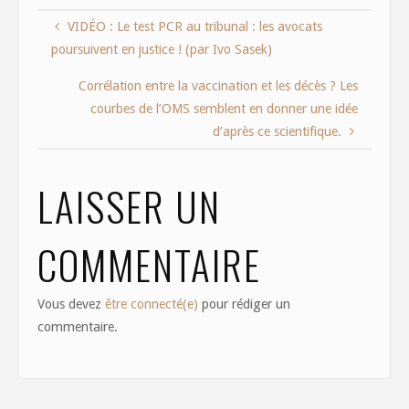
e
to
ai
ar
VIDÉO : Le test PCR au tribunal : les avocats
b
d
l
e
poursuivent en justice ! (par Ivo Sasek)
o
o
o
n
Corrélation entre la vaccination et les décès ? Les
courbes de l’OMS semblent en donner une idée
k
d’après ce scientifique.
LAISSER UN
COMMENTAIRE
Vous devez
être connecté(e)
pour rédiger un
commentaire.