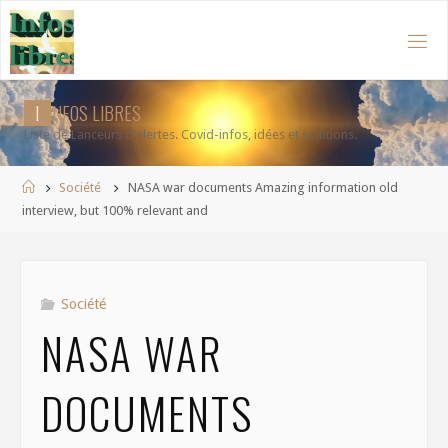
Aller
au
contenu
I
N
F
O
S
L
I
B
R
E
S
Liste de Lanceurs d'alertes. Covid-infos, idées et solutions.
Accueil
Société
NASA war documents Amazing information old
interview, but 100% relevant and
Société
NASA WAR
DOCUMENTS