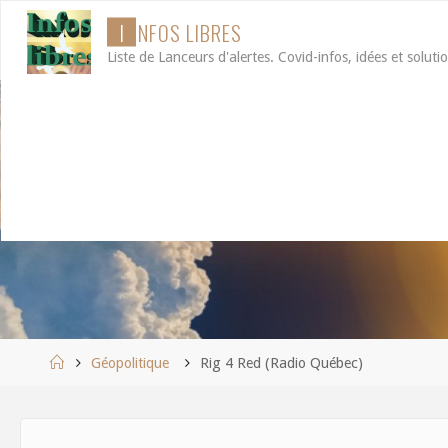
Aller
I
N
F
O
S
L
I
B
R
E
S
au
Liste de Lanceurs d'alertes. Covid-infos, idées et soluti
contenu
Accueil
Géopolitique
Rig 4 Red (Radio Québec)