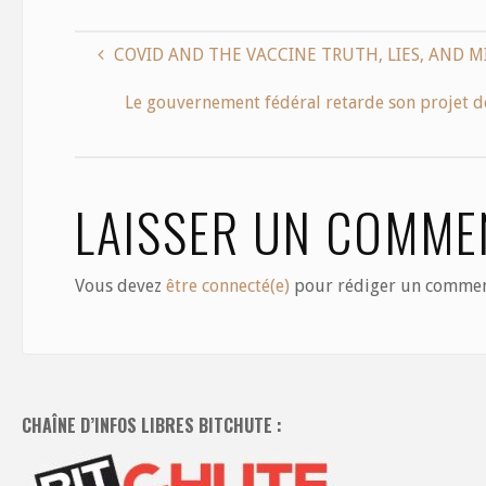
e
to
ai
ar
b
d
l
e
COVID AND THE VACCINE TRUTH, LIES, AND 
o
o
Le gouvernement fédéral retarde son projet de
o
n
k
LAISSER UN COMME
Vous devez
être connecté(e)
pour rédiger un commen
CHAÎNE D’INFOS LIBRES BITCHUTE :