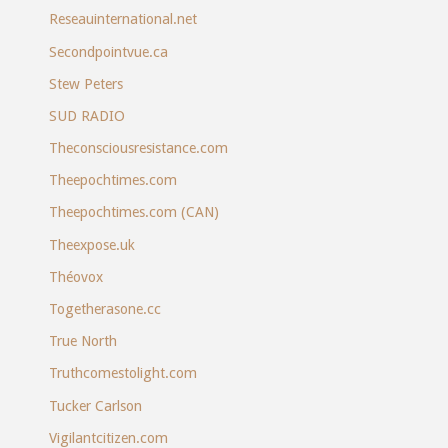
Reseauinternational.net
Secondpointvue.ca
Stew Peters
SUD RADIO
Theconsciousresistance.com
Theepochtimes.com
Theepochtimes.com (CAN)
Theexpose.uk
Théovox
Togetherasone.cc
True North
Truthcomestolight.com
Tucker Carlson
Vigilantcitizen.com