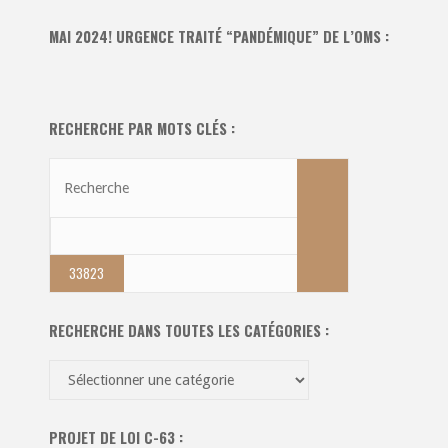
MAI 2024! URGENCE TRAITÉ “PANDÉMIQUE” DE L’OMS :
RECHERCHE PAR MOTS CLÉS :
Recherche
Recherche
pour:
RECHERCHE DANS TOUTES LES CATÉGORIES :
Recherche
dans
toutes
PROJET DE LOI C-63 :
les