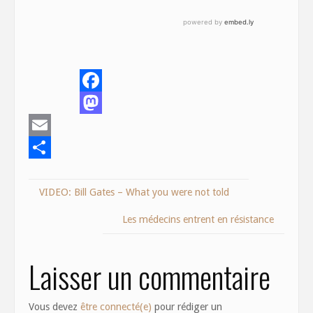
F
M
a
a
E
c
s
m
S
e
VIDEO: Bill Gates – What you were not told
t
a
h
b
o
i
a
o
Les médecins entrent en résistance
d
l
r
o
o
e
k
Laisser un commentaire
n
Vous devez
être connecté(e)
pour rédiger un