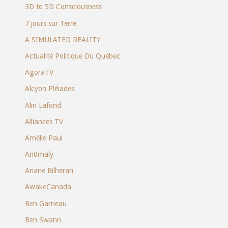
3D to 5D Consciousness
7 jours sur Terre
A SIMULATED REALITY
Actualité Politique Du Québec
AgoraTV
Alcyon Pléiades
Alin Lafond
Alliances TV
Amélie Paul
An0maly
Ariane Bilheran
AwakeCanada
Ben Garneau
Ben Swann