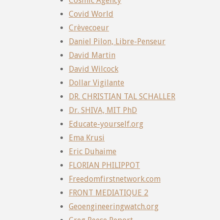
Cosmic Agency
Covid World
Crèvecoeur
Daniel Pilon, Libre-Penseur
David Martin
David Wilcock
Dollar Vigilante
DR. CHRISTIAN TAL SCHALLER
Dr. SHIVA, MIT PhD
Educate-yourself.org
Ema Krusi
Eric Duhaime
FLORIAN PHILIPPOT
Freedomfirstnetwork.com
FRONT MEDIATIQUE 2
Geoengineeringwatch.org