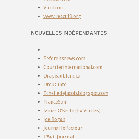
Virutron
www.react19.org
NOUVELLES INDÉPENDANTES
Beforeitsnews.com
Courrierinternational.com
Drapeaublanc.ca
Dreuz.info
Echelledejacob.blogspot.com
FranceSoir
James O’Keefe (Ex Véritas)
Joe Rogan
Journal le facteur
L’Aut Journal