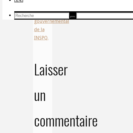
site
officiel
Recherche
Recherche
gouvernemental
Recherche
pour:
de la
INSPQ.
Laisser
un
commentaire