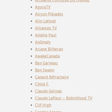
Actualité Politique Du Québec
AgoraTV
Alcyon Pléiades
Alin Lafond
Alliances TV
Amélie Paul
An0maly
Ariane Bilheran
AwakeCanada
Ben Garneau
Ben Swann
Canard Réfractaire
Chloé F.
Claude Gelinas
Claude Lafleur – RobinHood TV
Clif High