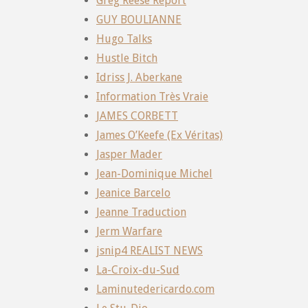
Greg Reese Report
GUY BOULIANNE
Hugo Talks
Hustle Bitch
Idriss J. Aberkane
Information Très Vraie
JAMES CORBETT
James O’Keefe (Ex Véritas)
Jasper Mader
Jean-Dominique Michel
Jeanice Barcelo
Jeanne Traduction
Jerm Warfare
jsnip4 REALIST NEWS
La-Croix-du-Sud
Laminutedericardo.com