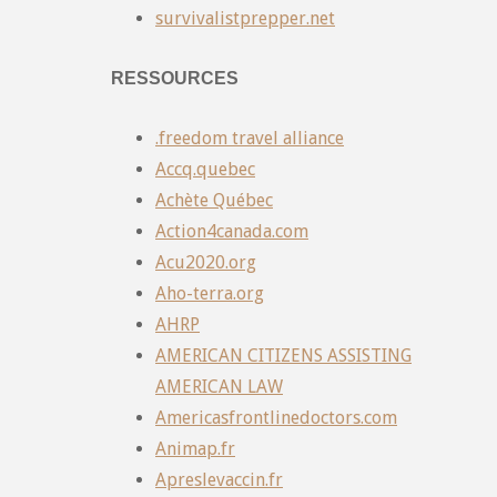
survivalistprepper.net
RESSOURCES
.freedom travel alliance
Accq.quebec
Achète Québec
Action4canada.com
Acu2020.org
Aho-terra.org
AHRP
AMERICAN CITIZENS ASSISTING
AMERICAN LAW
Americasfrontlinedoctors.com
Animap.fr
Apreslevaccin.fr