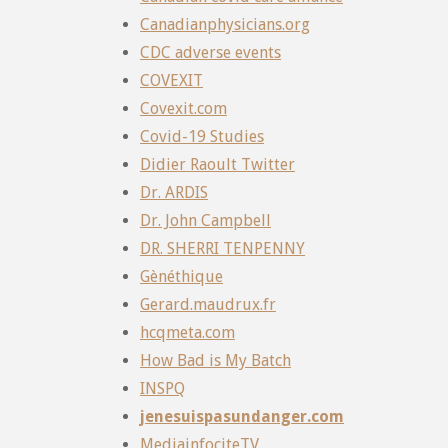
Canadianphysicians.org
CDC adverse events
COVEXIT
Covexit.com
Covid-19 Studies
Didier Raoult Twitter
Dr. ARDIS
Dr. John Campbell
DR. SHERRI TENPENNY
Gènéthique
Gerard.maudrux.fr
hcqmeta.com
How Bad is My Batch
INSPQ
jenesuispasundanger.com
MediainfociteTV