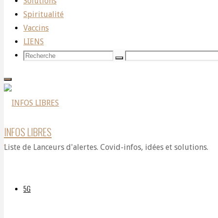
paranoïaque
Solutions
Spiritualité
Vaccins
de
LIENS
Recherche
Recherche
Recherche
pour:
notre
ère
INFOS LIBRES
Liste de Lanceurs d'alertes. Covid-infos, idées et solutions.
Par
5G
DELPHIAVALON
6