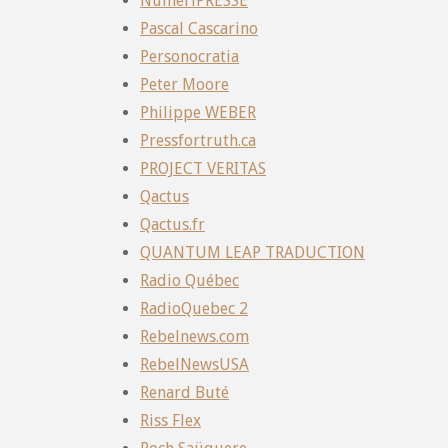
NumériPRESSE
Pascal Cascarino
Personocratia
Peter Moore
Philippe WEBER
Pressfortruth.ca
PROJECT VERITAS
Qactus
Qactus.fr
QUANTUM LEAP TRADUCTION
Radio Québec
RadioQuebec 2
Rebelnews.com
RebelNewsUSA
Renard Buté
Riss Flex