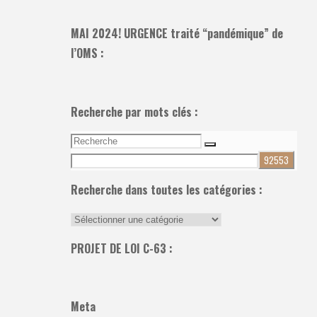
MAI 2024! URGENCE traité “pandémique” de
l’OMS :
Recherche par mots clés :
Recherche
Recherche
pour:
Recherche dans toutes les catégories :
Recherche
dans
PROJET DE LOI C-63 :
toutes
les
catégories
Meta