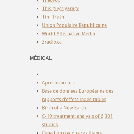
Theovox
This guy’s garage
Tim Truth
Union Populaire Républicaine
World Alternative Media
Zradio.ca
MÉDICAL
Apreslevaccin.fr
Base de données Européenne des
rapports d’effets indésirables
Birth of a New Earth
C-19 treatment: analysis of 6,301
studies
Canadian covid care alliance