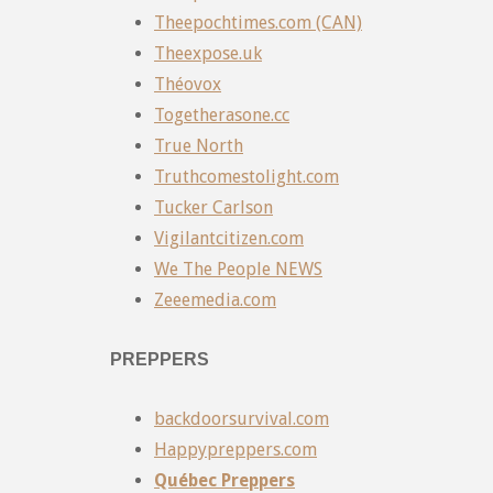
Theepochtimes.com (CAN)
Theexpose.uk
Théovox
Togetherasone.cc
True North
Truthcomestolight.com
Tucker Carlson
Vigilantcitizen.com
We The People NEWS
Zeeemedia.com
PREPPERS
backdoorsurvival.com
Happypreppers.com
Québec Preppers