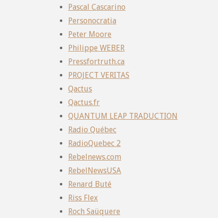
Pascal Cascarino
Personocratia
Peter Moore
Philippe WEBER
Pressfortruth.ca
PROJECT VERITAS
Qactus
Qactus.fr
QUANTUM LEAP TRADUCTION
Radio Québec
RadioQuebec 2
Rebelnews.com
RebelNewsUSA
Renard Buté
Riss Flex
Roch Saüquere