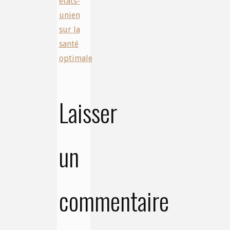
états-
unien
sur la
santé
optimale
Laisser
un
commentaire