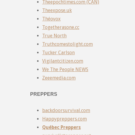
Theepochtimes.com (CAN)
Theexpose.uk
Théovox
Togetherasone.cc
True North
Truthcomestolight.com
Tucker Carlson
Vigilantcitizen.com
We The People NEWS
Zeeemedia.com
PREPPERS
backdoorsurvival.com
Happypreppers.com
Québec Preppers