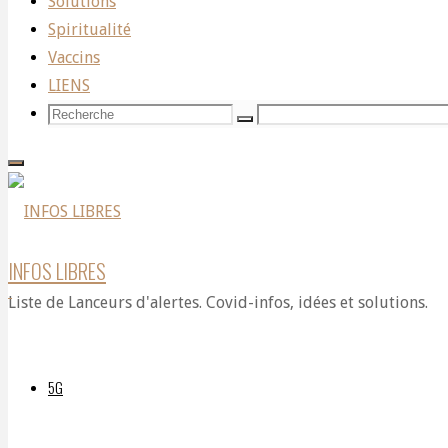
Solutions
aux
Spiritualité
Vaccins
LIENS
vaccins
Recherche
Recherche
Recherche
pour:
–
INFOS LIBRES
Rejoignez
Liste de Lanceurs d'alertes. Covid-infos, idées et solutions.
l’action
5G