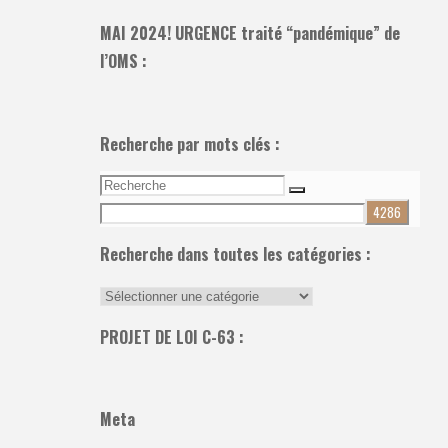
MAI 2024! URGENCE traité “pandémique” de
l’OMS :
Recherche par mots clés :
Recherche
Recherche
pour:
Recherche dans toutes les catégories :
Recherche
dans
PROJET DE LOI C-63 :
toutes
les
catégories
Meta
: