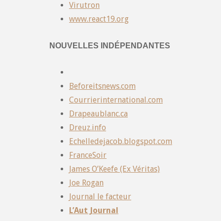
Virutron
www.react19.org
NOUVELLES INDÉPENDANTES
Beforeitsnews.com
Courrierinternational.com
Drapeaublanc.ca
Dreuz.info
Echelledejacob.blogspot.com
FranceSoir
James O’Keefe (Ex Véritas)
Joe Rogan
Journal le facteur
L’Aut Journal