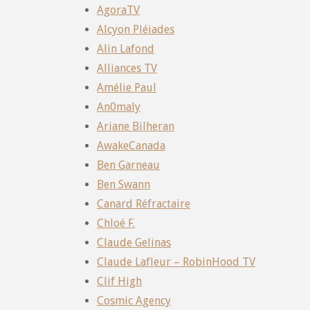
AgoraTV
Alcyon Pléiades
Alin Lafond
Alliances TV
Amélie Paul
An0maly
Ariane Bilheran
AwakeCanada
Ben Garneau
Ben Swann
Canard Réfractaire
Chloé F.
Claude Gelinas
Claude Lafleur – RobinHood TV
Clif High
Cosmic Agency