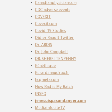
Canadianphysicians.org
CDC adverse events
COVEXIT
Covexit.com
Covid-19 Studies
Didier Raoult Twitter
Dr. ARDIS
Dr. John Campbell
DR. SHERRI TENPENNY
Gènéthique
Gerard.maudrux.fr
hcqmeta.com
How Bad is My Batch
INSPQ
jenesuispasundanger.com
MediainfociteTV